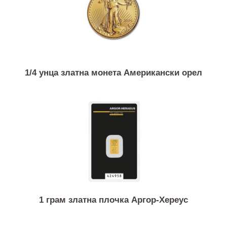
15 грама златна монета Кинеска панда
1/4 унца златна монета Американски орел