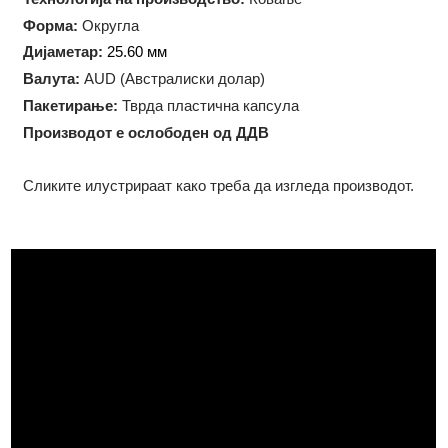
Тежина:
1/2 троја унца (15.55 грама)
Технологија на производство:
Ковање
Форма:
Округла
Дијаметар:
25.60 мм
Валута:
AUD (Австралиски долар)
Пакетирање:
Тврда пластична капсула
Производот е ослободен од ДДВ
Сликите илустрираат како треба да изгледа производот.