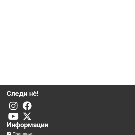
1 грам златна плочка Аргор-Хереус