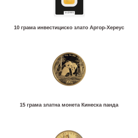
10 грама инвестициско злато Аргор-Хереус