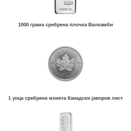
1000 грама сребрена плочка Валкамби
1 унца сребрена монета Канадски јаворов лист