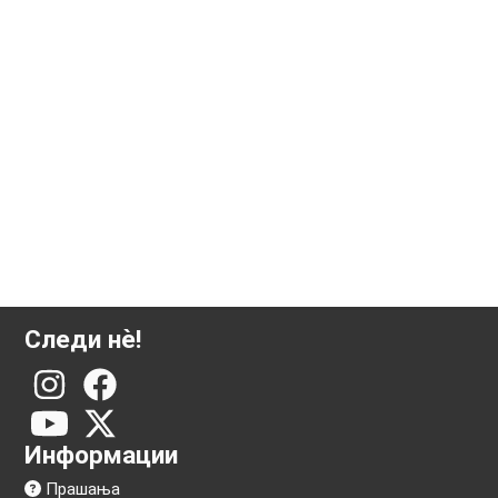
1 унца сребрена монета Австралиски кенгур