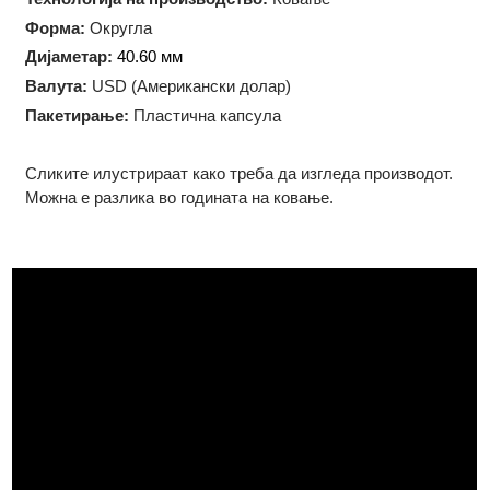
Тежина:
1 троја унца (31.10 грама)
Технологија на производство:
Ковање
Форма:
Округла
Дијаметар:
40.60 мм
Валута:
USD (Американски долар)
Пакетирање:
Пластична капсула
Сликите илустрираат како треба да изгледа производот.
Можна е разлика во годината на ковање.