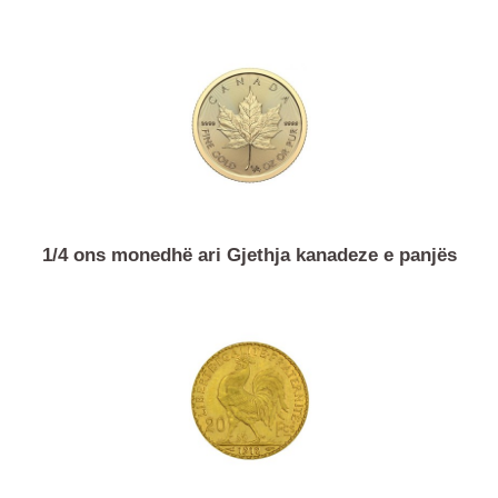
1 ons monedhë ari Bualli Amerikan
1/4 ons monedhë ari Gjethja kanadeze e panjës