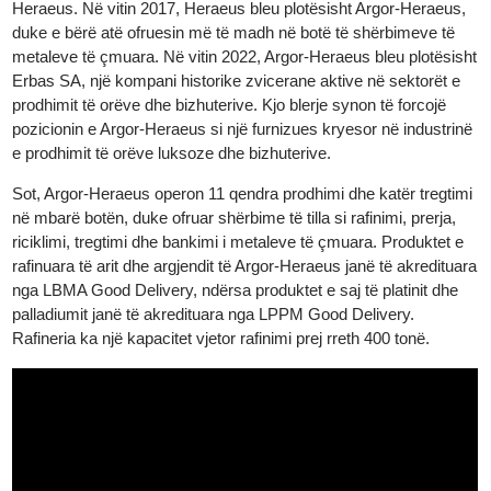
praninë e saj në tregun e metaleve të çmuara. Në vitin 1986,
Heraeus, një grup teknologjik gjerman i specializuar në metalet 
çmuara, fitoi një aksion në Argor, duke çuar në formimin e Argor
Heraeus. Në vitin 2017, Heraeus bleu plotësisht Argor-Heraeus,
duke e bërë atë ofruesin më të madh në botë të shërbimeve të
metaleve të çmuara. Në vitin 2022, Argor-Heraeus bleu plotësis
Erbas SA, një kompani historike zvicerane aktive në sektorët e
prodhimit të orëve dhe bizhuterive. Kjo blerje synon të forcojë
pozicionin e Argor-Heraeus si një furnizues kryesor në industrin
e prodhimit të orëve luksoze dhe bizhuterive.
Sot, Argor-Heraeus operon 11 qendra prodhimi dhe katër tregtim
në mbarë botën, duke ofruar shërbime të tilla si rafinimi, prerja,
riciklimi, tregtimi dhe bankimi i metaleve të çmuara. Produktet e
rafinuara të arit dhe argjendit të Argor-Heraeus janë të akreditua
nga LBMA Good Delivery, ndërsa produktet e saj të platinit dhe
palladiumit janë të akredituara nga LPPM Good Delivery.
Rafineria ka një kapacitet vjetor rafinimi prej rreth 400 tonë.