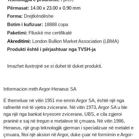
Pesha
:
5
gram
Teknologjia e prodhimit
:
I prerë
Përmasat
:
14.00 x 23.00 x 0.90 mm
Forma
:
Drejtkëndëshe
Botim i kufizuar:
18888 copa
Paketimi
:
Flluskë me certifikatë
Akreditimi:
London Bullion Market Association (LBMA)
Produkti është i përjashtuar nga TVSH-ja
Imazhet ilustrojnë se si duhet të duket produkti.
Informacion rreth Argor-Heraeus SA
E themeluar në vitin 1951 me emrin Argor SA, është një nga
rafineritë më të vjetra zvicerane. Në vitin 1973, Argor SA u ble
nga një nga bankat kryesore zvicerane, UBS, e cila zgjeroi