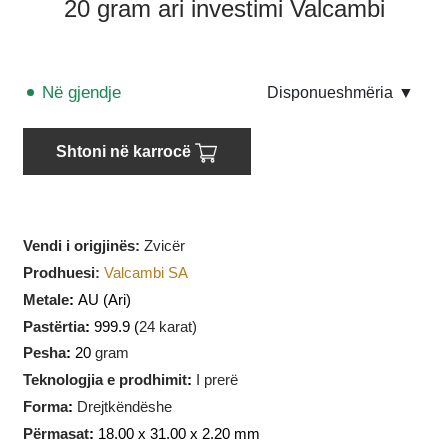
20 gram ari investimi Valcambi
Në gjendje
Disponueshmëria
▼
Shtoni në karrocë
Vendi i origjinës:
Zvicër
Prodhuesi
:
Valcambi SA
Metale
:
AU
(Ari)
Pastërtia
:
999.9 (
24 karat)
Pesha
:
20
gram
Teknologjia e prodhimit
:
I prerë