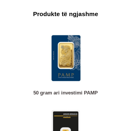
dhe të prera njihen në mbarë botën dhe pranohen nga të gjitha
tregjet kryesore të metaleve të çmuara dhe institucionet
financiare.
Produkte të ngjashme
50 gram ari investimi PAMP