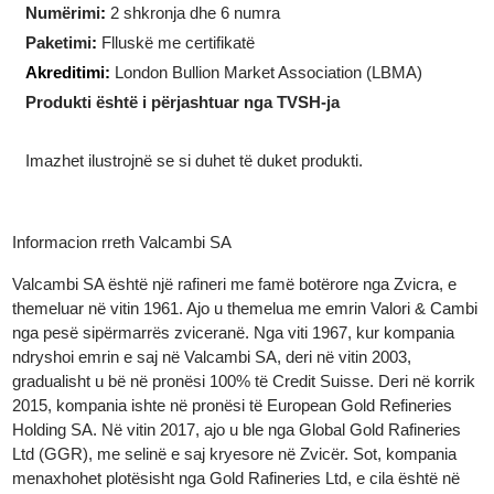
Forma
:
Drejtkëndëshe
Përmasat
:
18.00 x 31.00 x 2.20 mm
Numërimi
:
2 shkronja dhe 6 numra
Paketimi
:
Flluskë me certifikatë
Akreditimi:
London Bullion Market Association (LBMA)
Produkti është i përjashtuar nga TVSH-ja
Imazhet ilustrojnë se si duhet të duket produkti.
Informacion rreth Valcambi SA
Valcambi SA është një rafineri me famë botërore nga Zvicra, e
themeluar në vitin 1961. Ajo u themelua me emrin Valori & Cam
nga pesë sipërmarrës zviceranë. Nga viti 1967, kur kompania
ndryshoi emrin e saj në Valcambi SA, deri në vitin 2003,
gradualisht u bë në pronësi 100% të Credit Suisse. Deri në korri
2015, kompania ishte në pronësi të European Gold Refineries