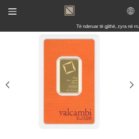
Të nderuar të gjithë, zyra në
LIMI
RI
ENDI
TET
TJE
 NE
KTONI