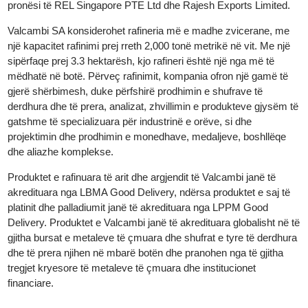
Holding SA. Në vitin 2017, ajo u ble nga Global Gold Rafineries
Ltd (GGR), me selinë e saj kryesore në Zvicër. Sot, kompania
menaxhohet plotësisht nga Gold Rafineries Ltd, e cila është në
pronësi të REL Singapore PTE Ltd dhe Rajesh Exports Limited.
Valcambi SA konsiderohet rafineria më e madhe zvicerane, me
një kapacitet rafinimi prej rreth 2,000 tonë metrikë në vit. Me një
sipërfaqe prej 3.3 hektarësh, kjo rafineri është një nga më të
mëdhatë në botë. Përveç rafinimit, kompania ofron një gamë të
gjerë shërbimesh, duke përfshirë prodhimin e shufrave të
derdhura dhe të prera, analizat, zhvillimin e produkteve gjysëm 
gatshme të specializuara për industrinë e orëve, si dhe
projektimin dhe prodhimin e monedhave, medaljeve, boshllëqe
dhe aliazhe komplekse.
Produktet e rafinuara të arit dhe argjendit të Valcambi janë të
akredituara nga LBMA Good Delivery, ndërsa produktet e saj të
platinit dhe palladiumit janë të akredituara nga LPPM Good
Delivery. Produktet e Valcambi janë të akredituara globalisht në 
gjitha bursat e metaleve të çmuara dhe shufrat e tyre të derdhu