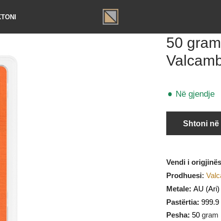
TAKTONI
50 g
Valc
Në gj
Sht
Vendi i o
Prodhues
Metale
:
Pastërtia