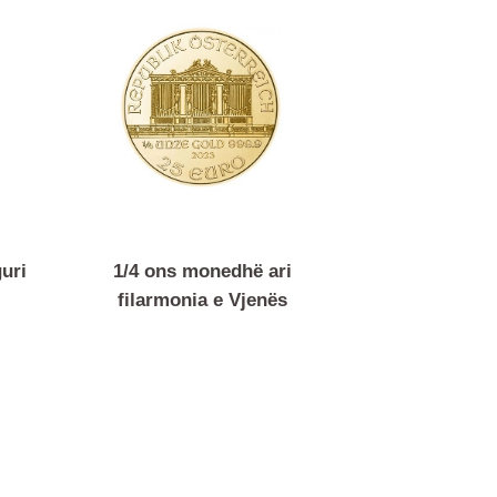
i kanguri
1/4 ons monedhë ari
ugget
filarmonia e Vjenës