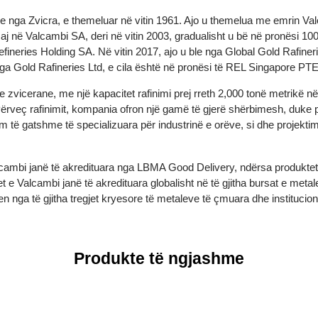
ërore nga Zvicra, e themeluar në vitin 1961. Ajo u themelua me e
e saj në Valcambi SA, deri në vitin 2003, gradualisht u bë në pron
 Refineries Holding SA. Në vitin 2017, ajo u ble nga Global Gold 
t nga Gold Rafineries Ltd, e cila është në pronësi të REL Singap
e zvicerane, me një kapacitet rafinimi prej rreth 2,000 tonë metri
ë. Përveç rafinimit, kompania ofron një gamë të gjerë shërbimesh
 gjysëm të gatshme të specializuara për industrinë e orëve, si dh
të Valcambi janë të akredituara nga LBMA Good Delivery, ndërsa produ
et e Valcambi janë të akredituara globalisht në të gjitha bursat 
hen nga të gjitha tregjet kryesore të metaleve të çmuara dhe insti
Produkte të ngjashme