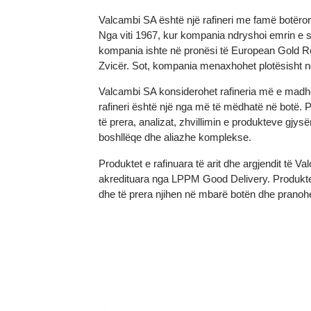
Informacion rreth Valcambi SA
Valcambi SA është një rafineri me famë bot
Nga viti 1967, kur kompania ndryshoi emrin 
kompania ishte në pronësi të European Gold
Zvicër. Sot, kompania menaxhohet plotësish
Valcambi SA konsiderohet rafineria më e madh
rafineri është një nga më të mëdhatë në bot
të prera, analizat, zhvillimin e produkteve
boshllëqe dhe aliazhe komplekse.
Produktet e rafinuara të arit dhe argjendit 
akredituara nga LPPM Good Delivery. Produkt
dhe të prera njihen në mbarë botën dhe prano