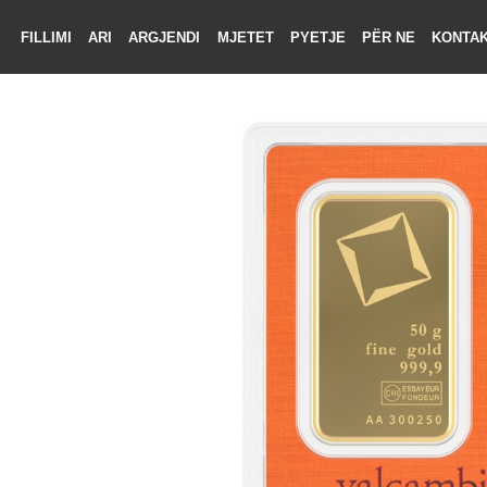
FILLIMI
ARI
ARGJENDI
MJETET
PYETJE
PËR NE
KON
LIMI
RI
ENDI
TET
TJE
 NE
KTONI