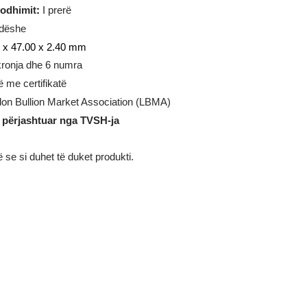
0
gram
ia e prodhimit
:
I prerë
rejtkëndëshe
:
27.00 x 47.00 x 2.40 mm
i
:
2 shkronja dhe 6 numra
:
Flluskë me certifikatë
mi:
London Bullion Market Association (LBMA)
është i përjashtuar nga TVSH-ja
ustrojnë se si duhet të duket produkti.