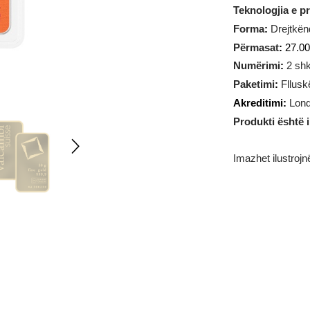
Pesha
:
5
Teknologj
Forma
:
D
Përmasat
Numërim
Paketimi
Akrediti
Produkti 
Imazhet il