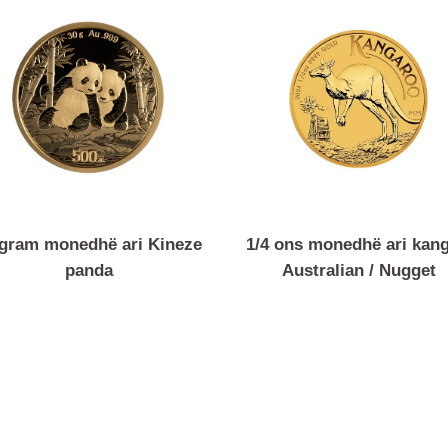
30 gram monedhë ari Kineze
1/4 ons monedhë ar
panda
Australian / N