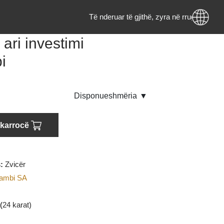
Të nderuar të gjithë, zyra në rrug
ram ari investimi
ambi
endje
Disponueshmëria
▼
oni në karrocë
rigjinës:
Zvicër
i
:
Valcambi SA
AU
(Ari)
:
999.9 (
24 karat)