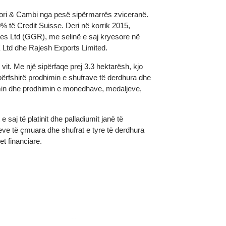
mrin Valori & Cambi nga pesë sipërmarrës zviceranë.
ësi 100% të Credit Suisse. Deri në korrik 2015,
Rafineries Ltd (GGR), me selinë e saj kryesore në
ore PTE Ltd dhe Rajesh Exports Limited.
kë në vit. Me një sipërfaqe prej 3.3 hektarësh, kjo
, duke përfshirë prodhimin e shufrave të derdhura dhe
e projektimin dhe prodhimin e monedhave, medaljeve,
ktet e saj të platinit dhe palladiumit janë të
e metaleve të çmuara dhe shufrat e tyre të derdhura
tucionet financiare.