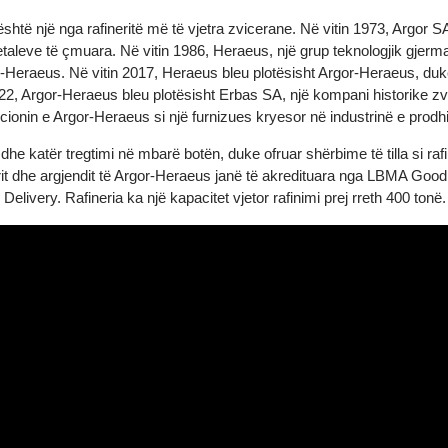
, është një nga rafineritë më të vjetra zvicerane. Në vitin 1973, 
e metaleve të çmuara. Në vitin 1986, Heraeus, një grup teknologjik 
rgor-Heraeus. Në vitin 2017, Heraeus bleu plotësisht Argor-Herae
2022, Argor-Heraeus bleu plotësisht Erbas SA, një kompani histor
 pozicionin e Argor-Heraeus si një furnizues kryesor në industrinë 
dhe katër tregtimi në mbarë botën, duke ofruar shërbime të tilla si 
ë arit dhe argjendit të Argor-Heraeus janë të akredituara nga LBMA
d Delivery. Rafineria ka një kapacitet vjetor rafinimi prej rreth 40