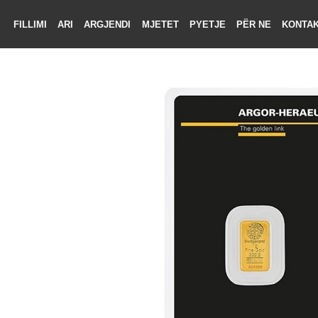
FILLIMI
ARI
ARGJENDI
MJETET
PYETJE
PËR NE
KON
LIMI
RI
ENDI
TET
TJE
 NE
KTONI