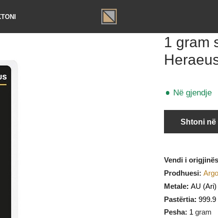
TAKTONI
1 gr
Hera
Në gj
Sht
Vendi i o
Prodhues
Metale
:
Pastërtia