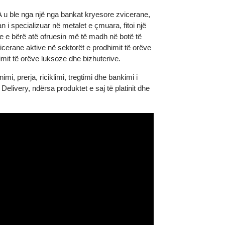
Argor SA u ble nga një nga bankat kryesore zvicerane,
gjerman i specializuar në metalet e çmuara, fitoi një
us, duke e bërë atë ofruesin më të madh në botë të
ike zvicerane aktive në sektorët e prodhimit të orëve
e prodhimit të orëve luksoze dhe bizhuterive.
rafinimi, prerja, riciklimi, tregtimi dhe bankimi i
 Good Delivery, ndërsa produktet e saj të platinit dhe
0 tonë.