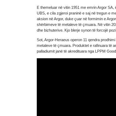
Informacion rreth Argor-Heraeus SA
E themeluar në vitin 1951 me emrin Argor SA
UBS, e cila zgjeroi praninë e saj në tregun 
aksion në Argor, duke çuar në formimin e A
shërbimeve të metaleve të çmuara. Në vitin 
dhe bizhuterive. Kjo blerje synon të forcojë
Sot, Argor-Heraeus operon 11 qendra prodhimi 
metaleve të çmuara. Produktet e rafinuara t
palladiumit janë të akredituara nga LPPM Goo