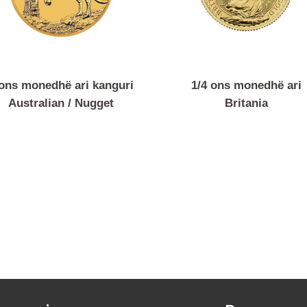
1 ons monedhë ari kanguri
1/4 ons monedh
Australian / Nugget
Britania