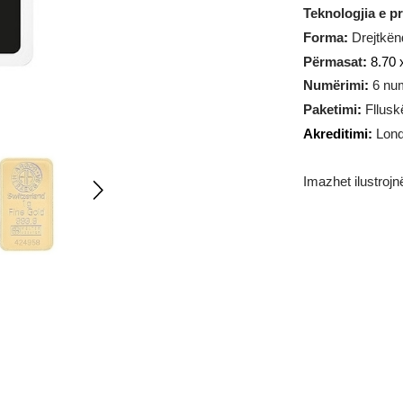
Pesha:
1
Teknologj
Forma
:
D
Përmasat
Numërim
Paketimi
Akrediti
Imazhet il