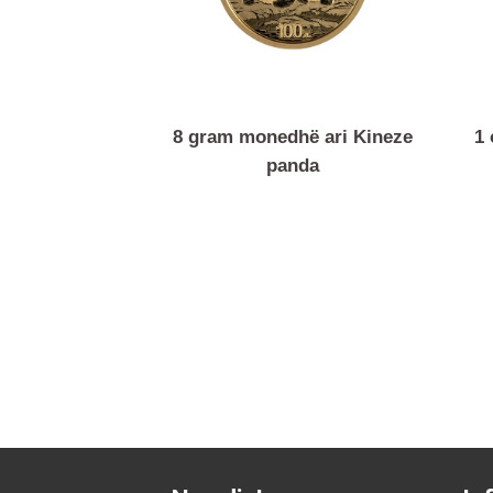
8 gram monedhë ari Kineze
panda