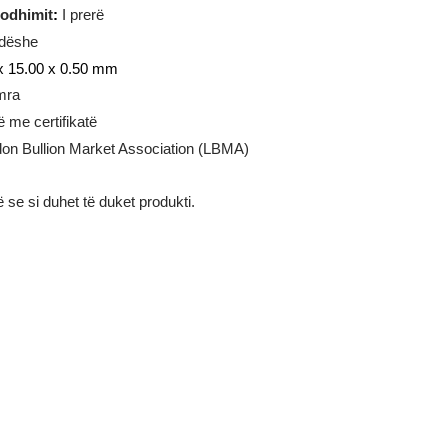
gram
ia e prodhimit
:
I prerë
rejtkëndëshe
:
8.70 x 15.00 x 0.50
mm
i
:
6 numra
:
Flluskë me certifikatë
mi:
London Bullion Market Association (LBMA)
ustrojnë se si duhet të duket produkti.