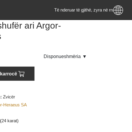
Të nderuar të gjithë, zyra në rru
am shufër ari Argor-
eus
endje
Disponueshmëria
▼
oni në karrocë
rigjinës:
Zvicër
i
:
Argor-Heraeus SA
AU
(Ari)
:
999.9 (
24 karat)