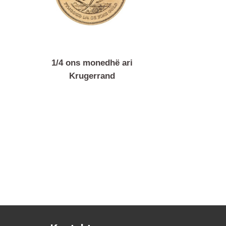
ë ari
1/4 ons monedhë ari
Krugerrand