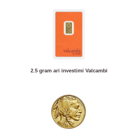
1/2 ons monedhë ari Gjethja kanadeze e panjës
2.5 gram ari investimi Valcambi