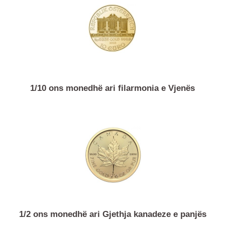
Produkte të ngjashme
1/10 ons monedhë ari filarmonia e Vjenës