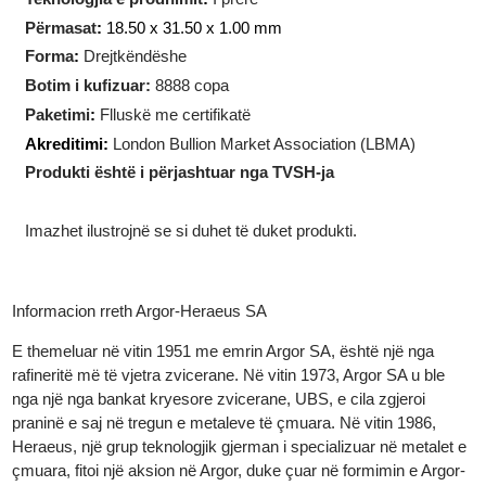
Pesha
:
10
gram
Teknologjia e prodhimit
:
I prerë
Përmasat
:
18.50 x 31.50 x 1.00 mm
Forma
:
Drejtkëndëshe
Botim i kufizuar:
8888 copa
Paketimi
:
Flluskë me certifikatë
Akreditimi:
London Bullion Market Association (LBMA)
Produkti është i përjashtuar nga TVSH-ja
Imazhet ilustrojnë se si duhet të duket produkti.
Informacion rreth Argor-Heraeus SA
E themeluar në vitin 1951 me emrin Argor SA, është një nga
rafineritë më të vjetra zvicerane. Në vitin 1973, Argor SA u ble
nga një nga bankat kryesore zvicerane, UBS, e cila zgjeroi