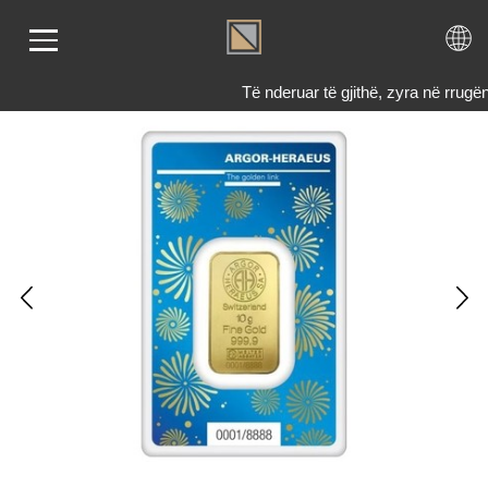
Të nderuar të gjithë, zyra në rru
LIMI
RI
ENDI
TET
TJE
 NE
KTONI