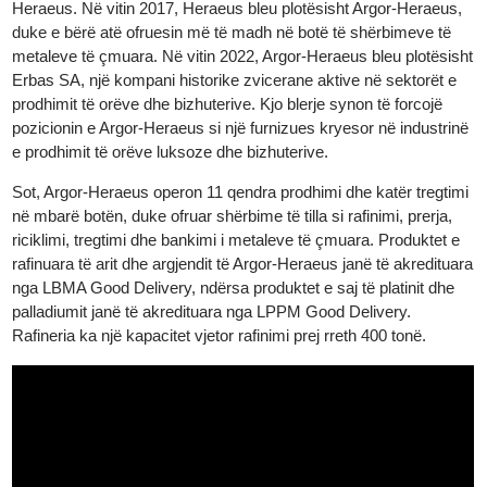
praninë e saj në tregun e metaleve të çmuara. Në vitin 1986,
Heraeus, një grup teknologjik gjerman i specializuar në metalet 
çmuara, fitoi një aksion në Argor, duke çuar në formimin e Argor
Heraeus. Në vitin 2017, Heraeus bleu plotësisht Argor-Heraeus,
duke e bërë atë ofruesin më të madh në botë të shërbimeve të
metaleve të çmuara. Në vitin 2022, Argor-Heraeus bleu plotësis
Erbas SA, një kompani historike zvicerane aktive në sektorët e
prodhimit të orëve dhe bizhuterive. Kjo blerje synon të forcojë
pozicionin e Argor-Heraeus si një furnizues kryesor në industrin
e prodhimit të orëve luksoze dhe bizhuterive.
Sot, Argor-Heraeus operon 11 qendra prodhimi dhe katër tregtim
në mbarë botën, duke ofruar shërbime të tilla si rafinimi, prerja,
riciklimi, tregtimi dhe bankimi i metaleve të çmuara. Produktet e
rafinuara të arit dhe argjendit të Argor-Heraeus janë të akreditua
nga LBMA Good Delivery, ndërsa produktet e saj të platinit dhe
palladiumit janë të akredituara nga LPPM Good Delivery.
Rafineria ka një kapacitet vjetor rafinimi prej rreth 400 tonë.