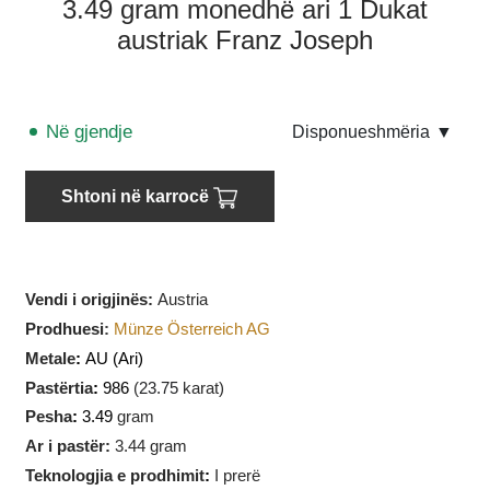
3.49 gram monedhë ari 1 Dukat
austriak Franz Joseph
Në gjendje
Disponueshmëria
▼
Shtoni në karrocë
Vendi i origjinës:
Austria
Prodhuesi
:
Münze Österreich AG
Metale
:
AU
(Ari)
Pastërtia
:
986
(
23.75
karat)
Pesha
:
3.49
gram