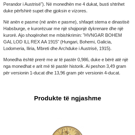
është paraqitur në profil, përballë djathtas, me një kurorë dafine
në kokë. Mbishkrimi rreth tij thotë: "FRANC IOS I D G
AUSTRIAE IMPERATOR" ("Franz Joseph I, me hirin e Zotit,
Perandor i Austrisë"). Në monedhën me 4 dukat, busti shtrihet
duke përfshirë supet dhe gjoksin e vizores.
Në anën e pasme (në anën e pasme), shfaqet stema e dinastis
Habsburge, e kurorëzuar me një shqiponjë dykrenare dhe një
kurorë. Ajo shoqërohet me mbishkrimin: "HVNGAR BOHEM
GAL LOD ILL REX AA ​​1915" (Hungari, Bohemi, Galicia,
Lodomeria, Iliria, Mbreti dhe Archduke i Austrisë, 1915).
Monedha është prerë me ar të pastër 0,986, duke e bërë atë një
nga monedhat e arit më të pastër historik. Ai peshon 3,49 gram
për versionin 1-ducat dhe 13,96 gram për versionin 4-ducat.
Produkte të ngjashme