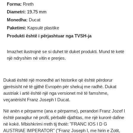
Ar i pastër:
3.44 gram
Teknologjia e prodhimit
:
I prerë
Forma
:
Rreth
Diametri:
19.75 mm
Monedha:
Ducat
Paketimi
:
Kapsulë plastike
Produkti është i përjashtuar nga TVSH-ja
Imazhet ilustrojnë se si duhet të duket produkti. Mund të ketë
një ndryshim në vitin e prerjes.
Dukati është një monedhë ari historike që është përdorur
gjerësisht në të gjithë Evropën për shekuj me radhë. Dukat
austriak i artë është një nga versionet më të famshme,
veçanërisht Franz Joseph I Ducat.
Në anën e përparme (ana e përparme), perandori Franz Jozef I