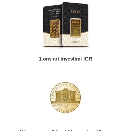
1/10 ons monedhë ari Krugerrand
1 ons ari investimi IGR