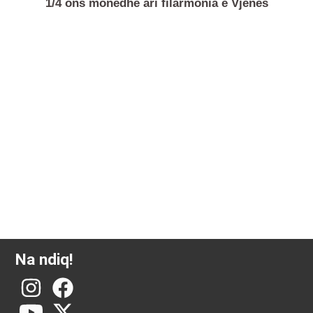
1/4 ons monedhë ari filarmonia e Vjenës