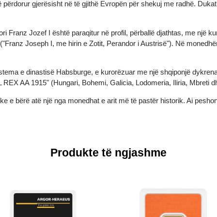
shtë përdorur gjerësisht në të gjithë Evropën për shekuj me radhë.
t.
ri Franz Jozef I është paraqitur në profil, përballë djathtas, me n
anz Joseph I, me hirin e Zotit, Perandor i Austrisë"). Në mone
t stema e dinastisë Habsburge, e kurorëzuar me një shqiponjë d
X AA ​​1915" (Hungari, Bohemi, Galicia, Lodomeria, Iliria, Mbr
duke e bërë atë një nga monedhat e arit më të pastër historik. A
Produkte të ngjashme