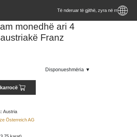
Të nderuar të gjithë, zyra në rr
6 gram monedhë ari 4
tët austriakë Franz
ph
endje
Disponueshmëria
▼
oni në karrocë
rigjinës:
Austria
i
:
Münze Österreich AG
AU
(Ari)