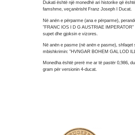
Dukati është një monedhë ari historike që ë
famshme, veçanërisht Franz Joseph I Duca
Në anën e përparme (ana e përparme), perando
"FRANC IOS I D G AUSTRIAE IMPERATOR" ("Fr
supet dhe gjoksin e vizores.
Në anën e pasme (në anën e pasme), shfaqe
mbishkrimin: "HVNGAR BOHEM GAL LOD ILL RE
Monedha është prerë me ar të pastër 0,986, 
gram për versionin 4-ducat.