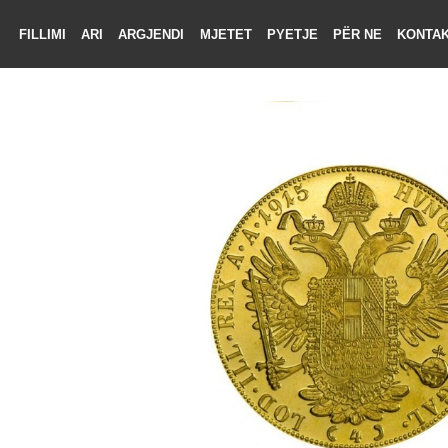
FILLIMI
ARI
ARGJENDI
MJETET
PYETJE
PËR NE
KON
LIMI
RI
ENDI
TET
TJE
 NE
KTONI