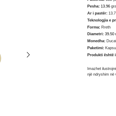
Pastërtia
Pesha
:
1
Ar i past
Teknologj
Forma
:
R
Diametri:
Monedha
Paketimi
Produkti 
Imazhet il
një ndrysh