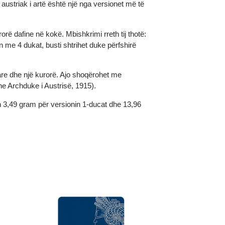
 Dukat austriak i artë është një nga versionet më të
jë kurorë dafine në kokë. Mbishkrimi rreth tij thotë:
dhën me 4 dukat, busti shtrihet duke përfshirë
ykrenare dhe një kurorë. Ajo shoqërohet me
eti dhe Archduke i Austrisë, 1915).
i peshon 3,49 gram për versionin 1-ducat dhe 13,96