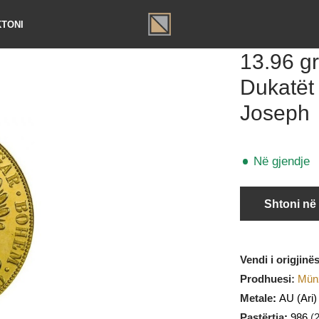
TAKTONI
13.9
Duka
Jose
Në gj
Sht
Vendi i o
Prodhues
Metale
: