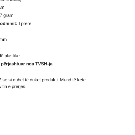
:
986
(
23.75
karat)
3.96
gram
ër:
13.77 gram
ia e prodhimit
:
I prerë
reth
39.50 mm
:
Ducat
:
Kapsulë plastike
është i përjashtuar nga TVSH-ja
ustrojnë se si duhet të duket produkti. Mund të ketë
im në vitin e prerjes.