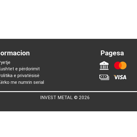
Informacion
Pages
Pyetje
Kushtet e përdorimit
Politika e privatësisë
Kërko me numrin serial