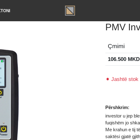
TAKTONI
PMV 
Çmimi
106.50
Jasht
Përshkri
investor u
fuqishëm 
Me krahun 