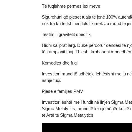
Të fuqishme përmes leximeve
Sigurohuni që pjesët tuaja të jenë 100% aute
nuk ka ku të fshihen falsifikimet. Ju mund të
Testimi i gravitetit specifik
Hiqni kaliprat larg. Duke përdorur dendësi t
të kampionit tuaj. Thjesht krahasoni monedhë
Komoditet dhe fuqi
Investitori mund të udhëtojë lehtësisht me ju
asnjë fuqi.
Pjesë e familjes PMV
Investitori është më i fundit në linjën Sigma 
Sigma Metalytics, mund të lexojë nëpër kuti