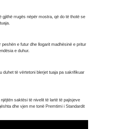
on gjatë gjithë rrugës nëpër mostra, që do të thotë se
nedhat tuaja.
ori merr peshën e futur dhe llogarit madhësinë e pritur
është dendësia e duhur.
d t'ju duhet të vërtetoni blerjet tuaja pa sakrifikuar
a të njëjtën saktësi të nivelit të lartë të pajisjeve
me të lagështa dhe vjen me tonë Premtimi i Standardit