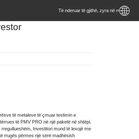
Të nderuar të gjithë, zyra në rru
Investor
0 MKD
ë stok
m:
 jep blerësve të metaleve të çmuar testimin e
jo shkatërrues të PMV PRO në një paketë në shtëpi.
e tij të rregullueshëm, Investitori mund të lexojë me