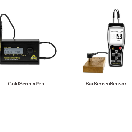
Produkte të ngjashme
GoldScreenPen
BarScreenSen