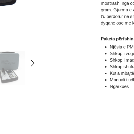
saktësi g
mostrash, 
gram. Gju
t'u përdor
dyqane os
Paketa pë
Njësi
Shkop
Shko
Shkop
Kutia
Manua
Ngar