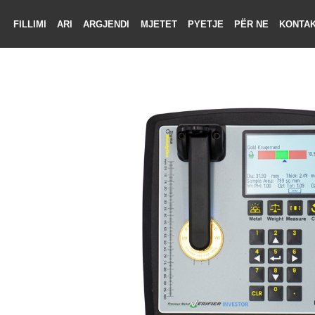
FILLIMI
ARI
ARGJENDI
MJETET
PYETJE
PËR NE
KON
LIMI
RI
ENDI
TET
TJE
 NE
KTONI