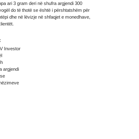
jatë gjithë rrugës përmes një sërë madhësish
nga copa ari 3 gram deri në shufra argjendi 300
rma e vogël do të thotë se është i përshtatshëm për
ur në shtëpi dhe në lëvizje në shfaqjet e monedhave,
e me klientët.
rfshin:
a e PMV Investor
 i vogël
p i madh
 shufra argjendi
 mbajtëse
li i udhëzimeve
kues