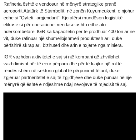
produktet e saj prej argjendi janë akredituar nga LBMA Good
Delivery që nga viti 2024.
Rafineria është e vendosur në mënyrë strategjike pranë
aeroportit Atatürk të Stambollit, në zonën Kuyumcukent, e njohu
edhe si "Qyteti i argjendarit". Kjo afërsi mundëson logjistikë
efikase si për operacionet vendase ashtu edhe ato
ndërkombëtare. IGR ka kapacitetin për të prodhuar 400 ton ar n
vit, duke rafinuar një shumëllojshmëri produktesh ari, duke
përfshirë skrap ari, bizhuteri dhe arin e nxjerrë nga miniera.
IGR vazhdon aktivitetet e saj si një kompani që zhvillohet
vazhdimisht për të ecur përpara dhe për të luajtur një rol të
rëndësishëm në sektorin global të përpunimit të arit, duke
zgjeruar partneritetet e saj të zgjidhjeve dhe duke punuar në një
mënyrë që është e ndjeshme ndaj nevojave të mjedisit të saj.