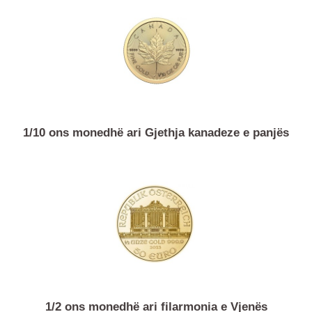
1 ari monedhë ari Krugerrand
1/10 ons monedhë ari Gjethja kanadeze e panjës