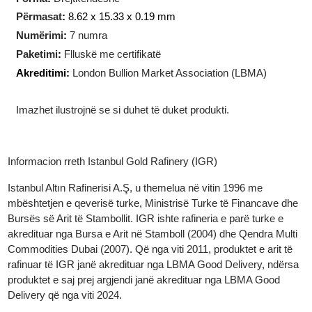
Teknologjia e prodhimit
:
I prerë
Forma
:
Drejtkëndëshe
Përmasat
:
8.62 x 15.33 x 0.19 mm
Numërimi
:
7 numra
Paketimi
:
Flluskë me certifikatë
Akreditimi:
London Bullion Market Association (LBMA)
Imazhet ilustrojnë se si duhet të duket produkti.
Informacion rreth Istanbul Gold Rafinery (IGR)
Istanbul Altın Rafinerisi A.Ş, u themelua në vitin 1996 me
mbështetjen e qeverisë turke, Ministrisë Turke të Financave dh
Bursës së Arit të Stambollit. IGR ishte rafineria e parë turke e
akredituar nga Bursa e Arit në Stamboll (2004) dhe Qendra Mult
Commodities Dubai (2007). Që nga viti 2011, produktet e arit të
rafinuar të IGR janë akredituar nga LBMA Good Delivery, ndërs