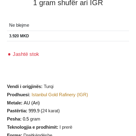
1 gram shufër ari IGR
Ne blejme
3.920
MKD
Jashtë stok
Vendi i origjinës:
Turqi
Prodhuesi
:
Istanbul Gold Rafinery (IGR)
Metale
:
AU
(Ari)
Pastërtia
:
999.9 (
24 karat)
Pesha:
0.5
gram