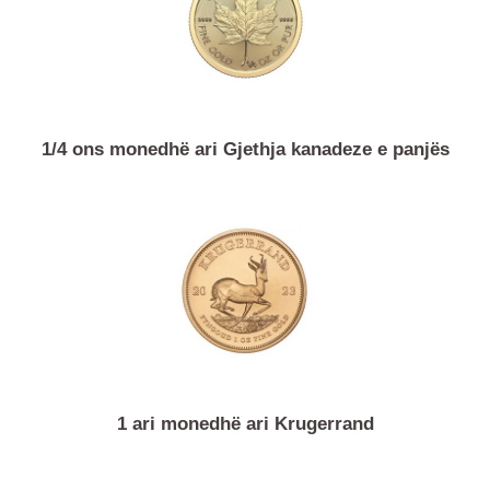
1/4 ons monedhë ari Gjethja kanadeze e panjës