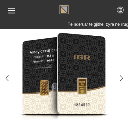
Të nderuar të gjithë, zyra në r
LIMI
RI
ENDI
TET
TJE
 NE
KTONI