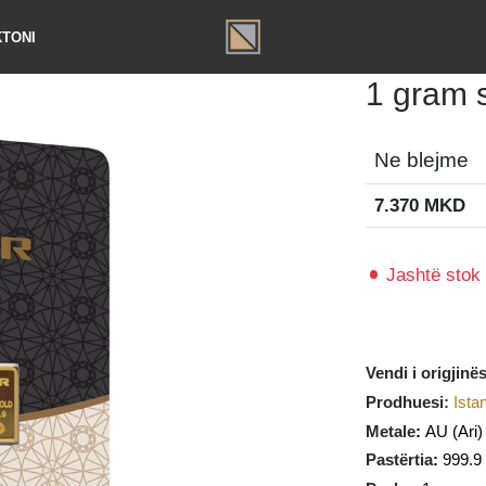
TAKTONI
1 gr
Ne ble
7.370
Jasht
Vendi i or
Prodhues
Metale
:
Pastërtia