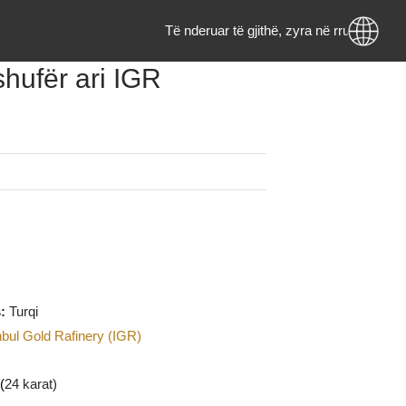
Të nderuar të gjithë, zyra në rrug
am shufër ari IGR
jme
MKD
ë stok
igjinës:
Turqi
i
:
Istanbul Gold Rafinery (IGR)
AU
(Ari)
:
999.9 (
24 karat)