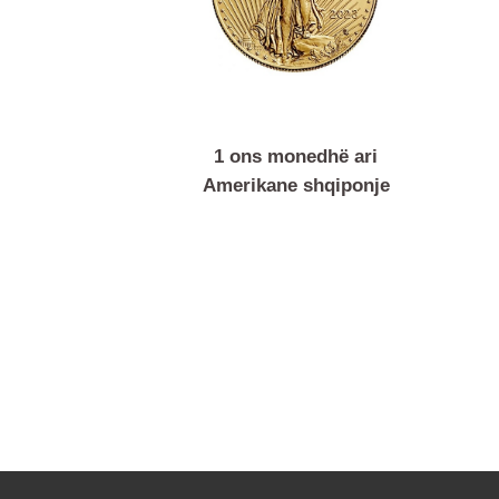
1 ons monedhë ari
Amerikane shqiponje