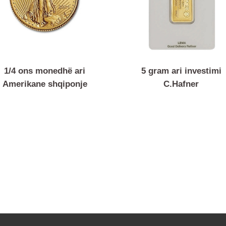
1/4 ons monedhë ari
5 gram ari inve
Amerikane shqiponje
C.Hafner