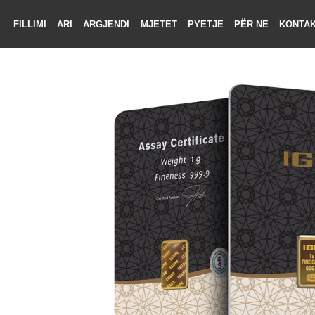
FILLIMI
ARI
ARGJENDI
MJETET
PYETJE
PËR NE
KON
LIMI
RI
ENDI
TET
TJE
 NE
KTONI