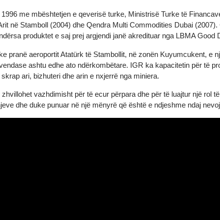
GR)
 vitin 1996 me mbështetjen e qeverisë turke, Ministrisë Turke të F
a e Arit në Stamboll (2004) dhe Qendra Multi Commodities Dubai (20
, ndërsa produktet e saj prej argjendi janë akredituar nga LBMA 
jike pranë aeroportit Atatürk të Stambollit, në zonën Kuyumcukent, 
net vendase ashtu edhe ato ndërkombëtare. IGR ka kapacitetin për 
rë skrap ari, bizhuteri dhe arin e nxjerrë nga miniera.
 që zhvillohet vazhdimisht për të ecur përpara dhe për të luajtur n
ë zgjidhjeve dhe duke punuar në një mënyrë që është e ndjeshme ndaj