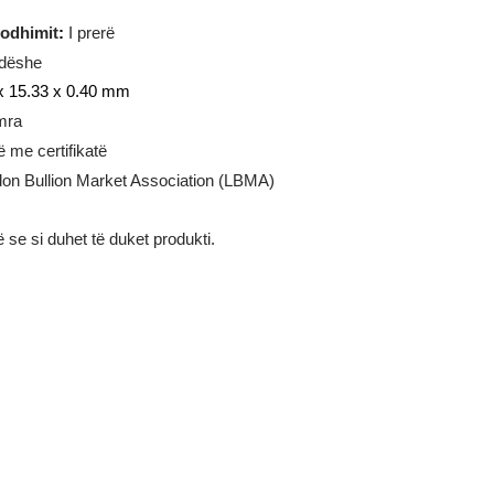
 gram
ia e prodhimit
:
I prerë
rejtkëndëshe
:
8.62 x 15.33 x 0.40 mm
i
:
7 numra
:
Flluskë me certifikatë
mi:
London Bullion Market Association (LBMA)
ustrojnë se si duhet të duket produkti.