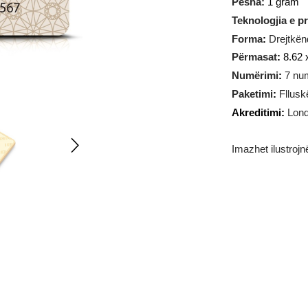
Pesha:
1
Teknologj
Forma
:
D
Përmasat
Numërim
Paketimi
Akrediti
Imazhet il