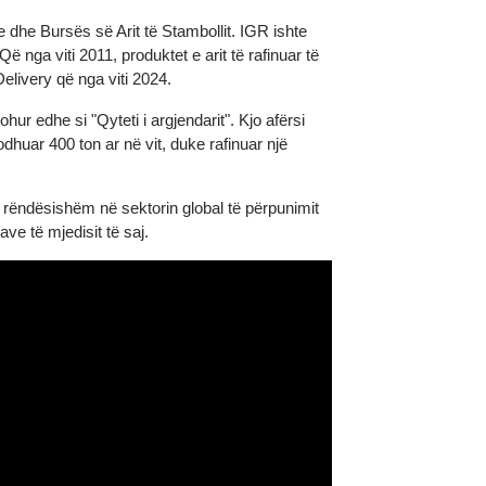
inancave dhe Bursës së Arit të Stambollit. IGR ishte
07). Që nga viti 2011, produktet e arit të rafinuar të
Good Delivery që nga viti 2024.
e njohur edhe si "Qyteti i argjendarit". Kjo afërsi
të prodhuar 400 ton ar në vit, duke rafinuar një
jë rol të rëndësishëm në sektorin global të përpunimit
 nevojave të mjedisit të saj.