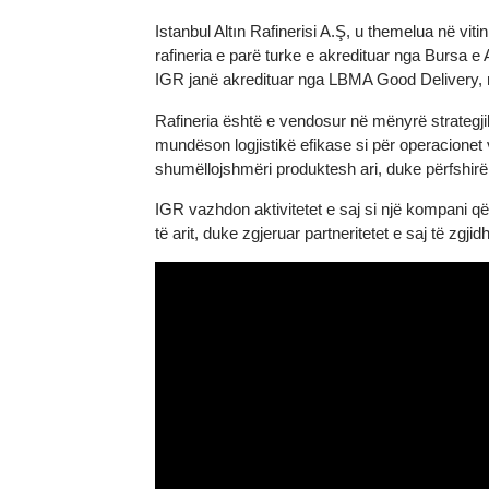
Informacion rreth Istanbul Gold Rafinery (I
Istanbul Altın Rafinerisi A.Ş, u themelua në
rafineria e parë turke e akredituar nga Burs
IGR janë akredituar nga LBMA Good Delivery
Rafineria është e vendosur në mënyrë strateg
mundëson logjistikë efikase si për operacio
shumëllojshmëri produktesh ari, duke përfshi
IGR vazhdon aktivitetet e saj si një kompani
të arit, duke zgjeruar partneritetet e saj t