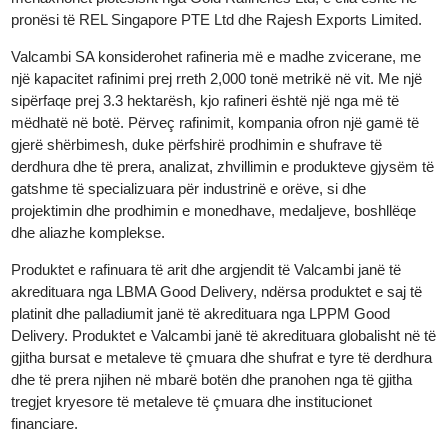
Holding SA. Në vitin 2017, ajo u ble nga Global Gold Rafineries
Ltd (GGR), me selinë e saj kryesore në Zvicër. Sot, kompania
menaxhohet plotësisht nga Gold Rafineries Ltd, e cila është në
pronësi të REL Singapore PTE Ltd dhe Rajesh Exports Limited.
Valcambi SA konsiderohet rafineria më e madhe zvicerane, me
një kapacitet rafinimi prej rreth 2,000 tonë metrikë në vit. Me një
sipërfaqe prej 3.3 hektarësh, kjo rafineri është një nga më të
mëdhatë në botë. Përveç rafinimit, kompania ofron një gamë të
gjerë shërbimesh, duke përfshirë prodhimin e shufrave të
derdhura dhe të prera, analizat, zhvillimin e produkteve gjysëm 
gatshme të specializuara për industrinë e orëve, si dhe
projektimin dhe prodhimin e monedhave, medaljeve, boshllëqe
dhe aliazhe komplekse.
Produktet e rafinuara të arit dhe argjendit të Valcambi janë të
akredituara nga LBMA Good Delivery, ndërsa produktet e saj të
platinit dhe palladiumit janë të akredituara nga LPPM Good
Delivery. Produktet e Valcambi janë të akredituara globalisht në 
gjitha bursat e metaleve të çmuara dhe shufrat e tyre të derdhu