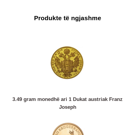
dhe të prera njihen në mbarë botën dhe pranohen nga të gjitha
tregjet kryesore të metaleve të çmuara dhe institucionet
financiare.
Produkte të ngjashme
3.49 gram monedhë ari 1 Dukat austriak Franz