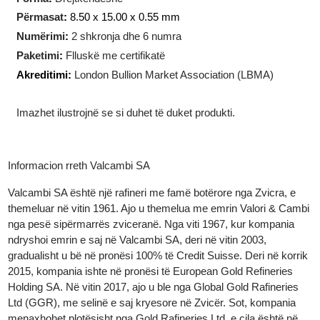
Teknologjia e prodhimit
:
I prerë
Forma
:
Drejtkëndëshe
Përmasat
:
8.50 x 15.00 x 0.55 mm
Numërimi
:
2 shkronja dhe 6 numra
Paketimi
:
Flluskë me certifikatë
Akreditimi:
London Bullion Market Association (LBMA)
Imazhet ilustrojnë se si duhet të duket produkti.
Informacion rreth Valcambi SA
Valcambi SA është një rafineri me famë botërore nga Zvicra, e
themeluar në vitin 1961. Ajo u themelua me emrin Valori & Cam
nga pesë sipërmarrës zviceranë. Nga viti 1967, kur kompania
ndryshoi emrin e saj në Valcambi SA, deri në vitin 2003,
gradualisht u bë në pronësi 100% të Credit Suisse. Deri në korri
2015, kompania ishte në pronësi të European Gold Refineries