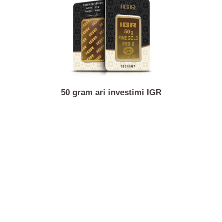
6.45 gram monedhë ari 20 zvicerane franga Vreneli
50 gram ari investimi IGR