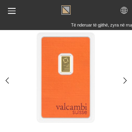
Të nderuar të gjithë, zyra në 
LIMI
RI
ENDI
TET
TJE
 NE
KTONI