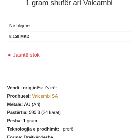
1 gram shufër ari Valcambi
Ne blejme
8.150
MKD
Jashtë stok
Vendi i origjinës:
Zvicër
Prodhuesi
:
Valcambi SA
Metale
:
AU
(Ari)
Pastërtia
:
999.9 (
24 karat)
Pesha:
1 gram