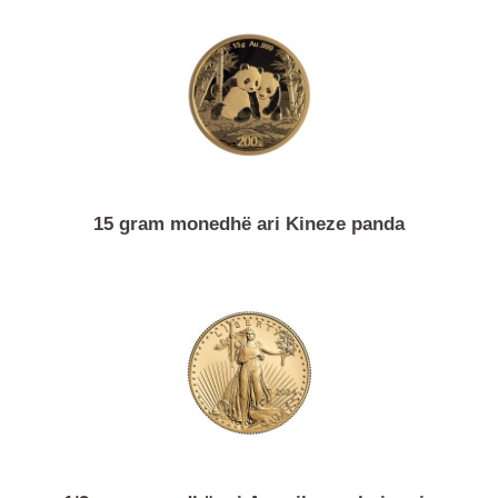
1/4 ons monedhë ari filarmonia e Vjenës
15 gram monedhë ari Kineze panda