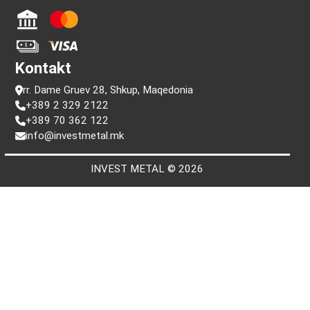
Informacion
Pyetje
Kushtet e përdorimit
Politika e privatësisë
Kërko me numrin serial
Pagesa
Kontakt
rr. Dame Gruev 28, Shkup, Maqedonia
+389 2 329 2122
+389 70 362 122
info@investmetal.mk