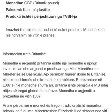
Forma
:
Rreth
Diametri:
22.00 mm
Monedha:
GBP (Britanik paund)
Paketimi
:
Kapsulë plastike
Produkti është i përjashtuar nga TVSH-ja
Imazhet ilustrojnë se si duhet të duket produkti. Mund të ketë
një ndryshim në vitin e prerjes.
Informacion rreth Britanisë
Monedha e argjendit Britannia është një monedhë e njohur
investimi ari dhe argjendi e prodhuar nga Mint Mbretërore e
Mbretërisë së Bashkuar. Ajo përmban figurën ikonë të Britanisë,
një simbol i forcës dhe krenarisë kombëtare. E prezantuar në
1987 si një monedhë shufra ari, Britania ishte përgjigja e MB nda
rritjes së tregut global të shufrave. Monedha e argjendit u