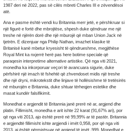
prezantua në vitin 1997.
Ana e përparme e monedhës tregon tradicionalisht monarkun
britanik në fuqi, me Mbretëreshën Elizabeth II që shfaqet nga vit
1987 deri në 2022, pas së cilës mbreti Charles III e zëvendësoi
atë.
Ana e pasme është vendi ku Britannia merr jetë, e përshkruar s
një figurë e fortë dhe mbrojtëse, shpesh duke qëndruar me një
treshe në njërën dorë dhe një mburojë që mban Union Jack në
tjetrën. E dizenjuar nga Philip Nathan, imazhet klasike të
Britanisë kanë mbetur kryesisht të qëndrueshme, megjithëse
Royal Mint ka nxjerrë herë pas here botime speciale që
paraqesin interpretime alternative artistike. Që nga viti 2021,
monedha ka inkorporuar veçori të avancuara sigurie, duke
përfshirë një imazh të fshehtë që zhvendoset midis një treshe
dhe një dryni, mikrotekstit dhe linjave të hollësishme të tretësirë
në mburojën e Britannia, duke shtuar tërheqjen estetike dhe
masat kundër falsifikimit.
Monedhat e argjendit të Britannia janë prerë në ar, argjend dhe