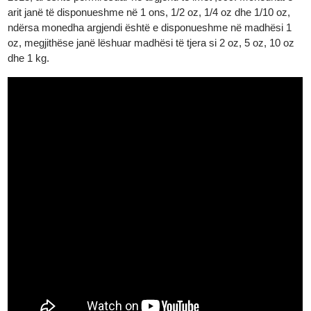
platin. Fillimisht, monedha e arit ishte 22 karat (91,67% ari), por
që nga viti 2013, ajo është prerë në 99,99% ar të pastër. Britann
e argjendtë fillimisht ishte argjendi i imët 0,958, por që nga viti
2013, ai është përmirësuar në argjend të imët ,999. Monedhat e
arit janë të disponueshme në 1 ons, 1/2 oz, 1/4 oz dhe 1/10 oz,
ndërsa monedha argjendi është e disponueshme në madhësi 1
oz, megjithëse janë lëshuar madhësi të tjera si 2 oz, 5 oz, 10 oz
dhe 1 kg.