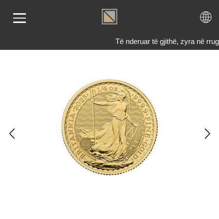
Të nderuar të gjithë, zyra në r
LIMI
RI
ENDI
TET
TJE
 NE
KTONI