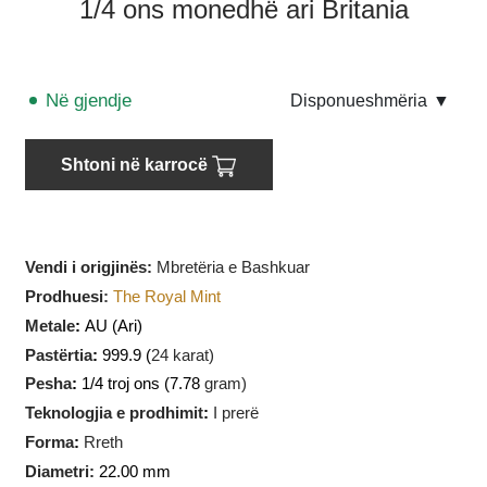
1/4 ons monedhë ari Britania
Në gjendje
Disponueshmëria
▼
Shtoni në karrocë
Vendi i origjinës:
Mbretëria e Bashkuar
Prodhuesi
:
The Royal Mint
Metale
:
AU
(Ari)
Pastërtia
:
999.9 (
24 karat)
Pesha
:
1/4 troj ons (7.78
gram)
Teknologjia e prodhimit
:
I prerë