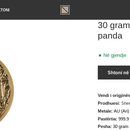
TAKTONI
30 g
pan
Në gj
Sht
Vendi i o
Prodhues
Metale
:
A
Pastërtia