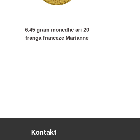
 ari
6.45 gram monedhë ari 20
ponje
franga franceze Marianne