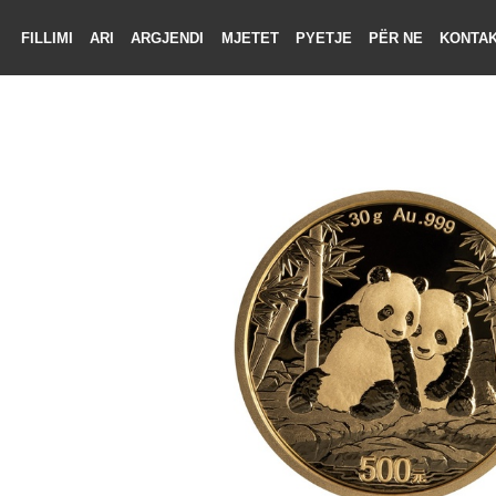
FILLIMI
ARI
ARGJENDI
MJETET
PYETJE
PËR NE
KON
LIMI
RI
ENDI
TET
TJE
 NE
KTONI