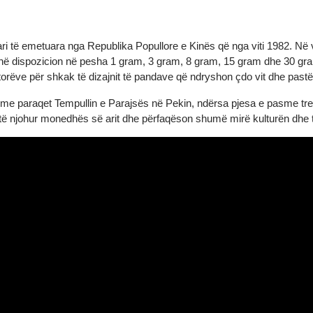
h ari të emetuara nga Republika Popullore e Kinës që nga viti 198
htë në dispozicion në pesha 1 gram, 3 gram, 8 gram, 15 gram dhe
titorëve për shkak të dizajnit të pandave që ndryshon çdo vit dhe p
rparme paraqet Tempullin e Parajsës në Pekin, ndërsa pjesa e pas
r dhe të njohur monedhës së arit dhe përfaqëson shumë mirë kultur