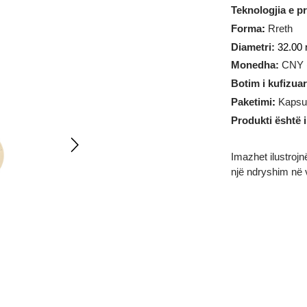
Pesha
:
3
Teknologj
Forma
:
R
Diametri:
Monedha
Botim i k
Paketimi
Produkti 
Imazhet il
një ndrysh