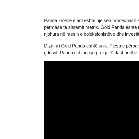
Informacion në lidhje me Panda Kineze
Panda kineze e arit është një seri monedhas
përmasa të sistemit metrik. Gold Panda ës
njohura në mesin e koleksionistëve dhe inves
Dizajni i Gold Panda është unik. Pjesa e pë
çdo vit. Panda i shton një prekje të dashu