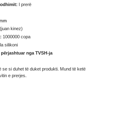
0 gram
ia e prodhimit
:
I prerë
reth
32.00 mm
:
CNY (juan kinez)
ufizuar:
1000000 copa
:
Kapsula silikoni
është i përjashtuar nga TVSH-ja
ustrojnë se si duhet të duket produkti. Mund të ketë
im në vitin e prerjes.