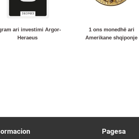
5 gram ari investimi Argor-
1 ons monedhë
Heraeus
Amerikane shqi