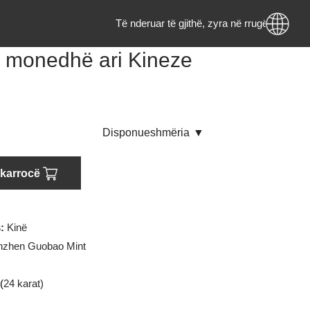
Të nderuar të gjithë, zyra në rrugë
ram monedhë ari Kineze
da
endje
Disponueshmëria
▼
oni në karrocë
rigjinës:
Kinë
i
:
Shenzhen Guobao Mint
U (Ari)
:
999.9 (
24 karat)