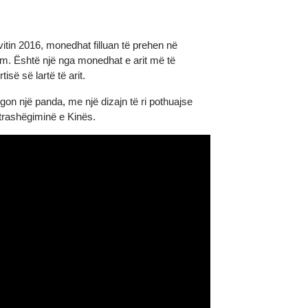
2. Në vitin 2016, monedhat filluan të prehen në
 30 gram. Është një nga monedhat e arit më të
astërtisë së lartë të arit.
me tregon një panda, me një dizajn të ri pothuajse
ën dhe trashëgiminë e Kinës.