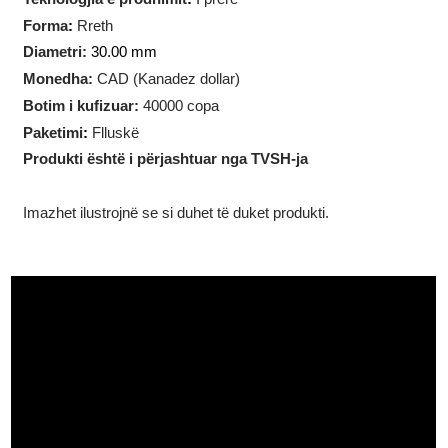
Pesha
:
1 troj ons (31.10
gram)
Teknologjia e prodhimit
:
I prerë
Forma
:
Rreth
Diametri:
30.00 mm
Monedha:
CAD (Kanadez dollar)
Botim i kufizuar:
40000 copa
Paketimi
:
Flluskë
Produkti është i përjashtuar nga TVSH-ja
Imazhet ilustrojnë se si duhet të duket produkti.