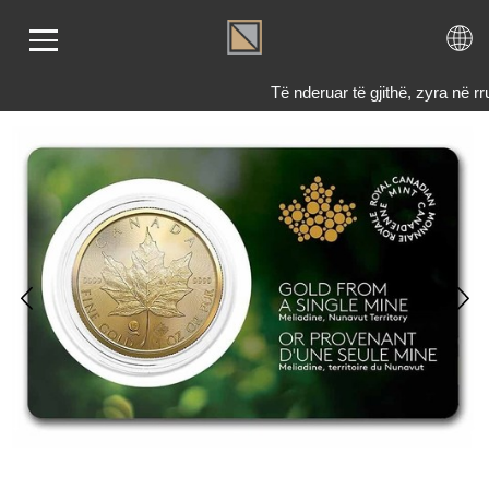
Të nderuar të gjithë, zyra në
LIMI
RI
ENDI
TET
TJE
 NE
KTONI