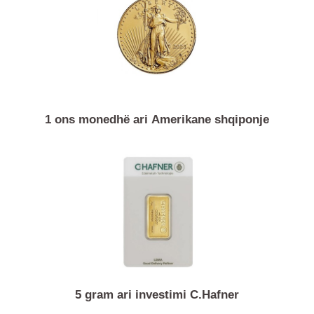
1/2 ons monedhë ari filarmonia e Vjenës
1 ons monedhë ari Amerikane shqiponje