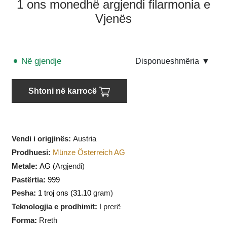
1 ons monedhë argjendi filarmonia e
Vjenës
Në gjendje
Disponueshmëria
▼
Shtoni në karrocë
Vendi i origjinës:
Austria
Prodhuesi
:
Münze Österreich AG
Metale
:
AG (
Argjendi)
Pastërtia
:
999
Pesha
:
1 troj ons (31.10
gram)