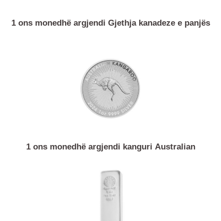
1 ons monedhë argjendi Gjethja kanadeze e panjës
1 ons monedhë argjendi kanguri Australian