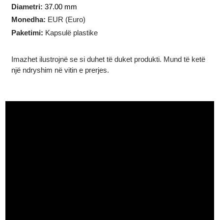
Teknologjia e prodhimit
:
I prerë
Forma
:
Rreth
Diametri:
37.00 mm
Monedha:
EUR (Euro)
Paketimi
:
Kapsulë plastike
Imazhet ilustrojnë se si duhet të duket produkti. Mund të ketë
një ndryshim në vitin e prerjes.