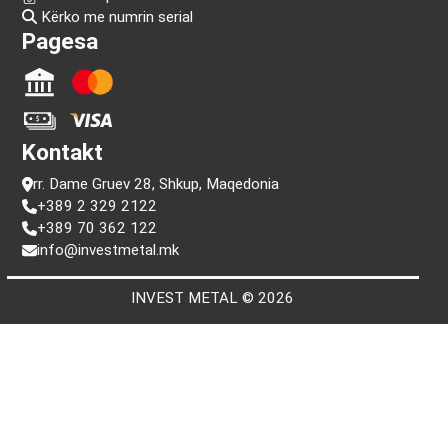
Informacion
Pyetje
Kushtet e përdorimit
Politika e privatësisë
Kërko me numrin serial
Pagesa
Kontakt
rr. Dame Gruev 28, Shkup, Maqedonia
+389 2 329 2122
+389 70 362 122
info@investmetal.mk