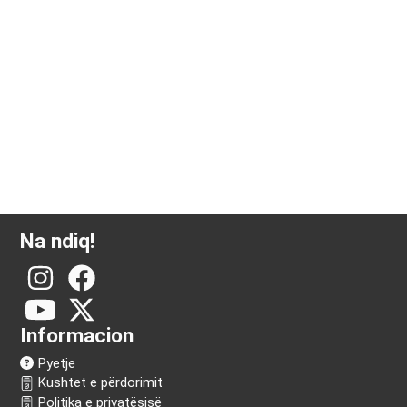
1 ari monedhë argjendi Krugerrand
Na ndiq!