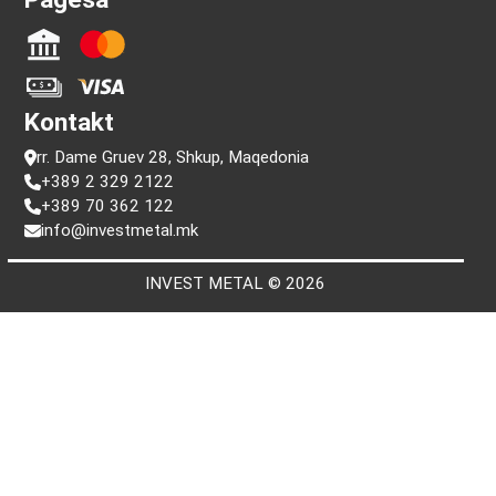
Informacion
Pyetje
Kushtet e përdorimit
Politika e privatësisë
Kërko me numrin serial
Pagesa
Kontakt
rr. Dame Gruev 28, Shkup, Maqedonia
+389 2 329 2122
+389 70 362 122
info@investmetal.mk