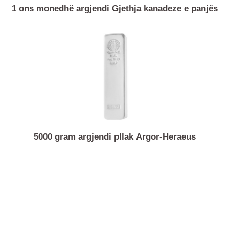
1 ons monedhë argjendi Gjethja kanadeze e panjës
5000 gram argjendi pllak Argor-Heraeus