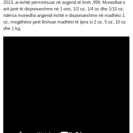
Monedhat e argjendit të Britannia janë prerë në ar, argjend dhe
platin. Fillimisht, monedha e arit ishte 22 karat (91,67% ari), por
që nga viti 2013, ajo është prerë në 99,99% ar të pastër. Britann
e argjendtë fillimisht ishte argjendi i imët 0,958, por që nga viti
2013, ai është përmirësuar në argjend të imët ,999. Monedhat e
arit janë të disponueshme në 1 ons, 1/2 oz, 1/4 oz dhe 1/10 oz,
ndërsa monedha argjendi është e disponueshme në madhësi 1
oz, megjithëse janë lëshuar madhësi të tjera si 2 oz, 5 oz, 10 oz
dhe 1 kg.