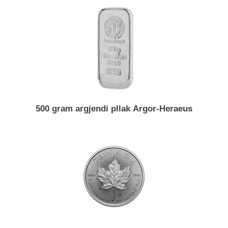
1000 gram argjendi pllak Valcambi
500 gram argjendi pllak Argor-Heraeus