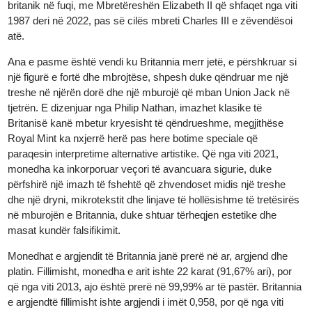
prezantua në vitin 1997.
Ana e përparme e monedhës tregon tradicionalisht monarkun
britanik në fuqi, me Mbretëreshën Elizabeth II që shfaqet nga vit
1987 deri në 2022, pas së cilës mbreti Charles III e zëvendësoi
atë.
Ana e pasme është vendi ku Britannia merr jetë, e përshkruar s
një figurë e fortë dhe mbrojtëse, shpesh duke qëndruar me një
treshe në njërën dorë dhe një mburojë që mban Union Jack në
tjetrën. E dizenjuar nga Philip Nathan, imazhet klasike të
Britanisë kanë mbetur kryesisht të qëndrueshme, megjithëse
Royal Mint ka nxjerrë herë pas here botime speciale që
paraqesin interpretime alternative artistike. Që nga viti 2021,
monedha ka inkorporuar veçori të avancuara sigurie, duke
përfshirë një imazh të fshehtë që zhvendoset midis një treshe
dhe një dryni, mikrotekstit dhe linjave të hollësishme të tretësirë
në mburojën e Britannia, duke shtuar tërheqjen estetike dhe
masat kundër falsifikimit.