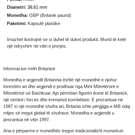
Teknologjia e prodhimit
:
I prerë
Forma
:
Rreth
Diametri:
38.61 mm
Monedha:
GBP (Britanik paund)
Paketimi
:
Kapsulë plastike
Imazhet ilustrojnë se si duhet të duket produkti. Mund të ketë
një ndryshim në vitin e prerjes.
Informacion rreth Britanisë
Monedha e argjendit Britannia është një monedhë e njohur
investimi ari dhe argjendi e prodhuar nga Mint Mbretërore e
Mbretërisë së Bashkuar. Ajo përmban figurën ikonë të Britanisë,
një simbol i forcës dhe krenarisë kombëtare. E prezantuar në
1987 si një monedhë shufra ari, Britania ishte përgjigja e MB nda
rritjes së tregut global të shufrave. Monedha e argjendit u