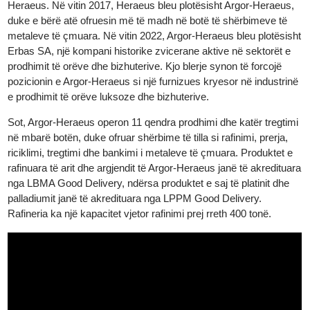
praninë e saj në tregun e metaleve të çmuara. Në vitin 1986,
Heraeus, një grup teknologjik gjerman i specializuar në metalet 
çmuara, fitoi një aksion në Argor, duke çuar në formimin e Argor
Heraeus. Në vitin 2017, Heraeus bleu plotësisht Argor-Heraeus,
duke e bërë atë ofruesin më të madh në botë të shërbimeve të
metaleve të çmuara. Në vitin 2022, Argor-Heraeus bleu plotësis
Erbas SA, një kompani historike zvicerane aktive në sektorët e
prodhimit të orëve dhe bizhuterive. Kjo blerje synon të forcojë
pozicionin e Argor-Heraeus si një furnizues kryesor në industrin
e prodhimit të orëve luksoze dhe bizhuterive.
Sot, Argor-Heraeus operon 11 qendra prodhimi dhe katër tregtim
në mbarë botën, duke ofruar shërbime të tilla si rafinimi, prerja,
riciklimi, tregtimi dhe bankimi i metaleve të çmuara. Produktet e
rafinuara të arit dhe argjendit të Argor-Heraeus janë të akreditua
nga LBMA Good Delivery, ndërsa produktet e saj të platinit dhe
palladiumit janë të akredituara nga LPPM Good Delivery.
Rafineria ka një kapacitet vjetor rafinimi prej rreth 400 tonë.