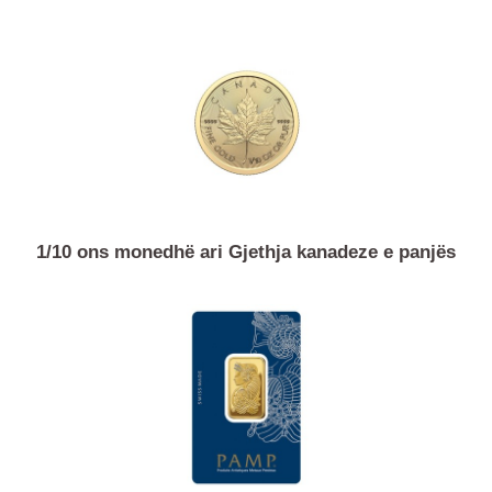
10 gram ari investimi Argor-Heraeus
1/10 ons monedhë ari Gjethja kanadeze e panjës