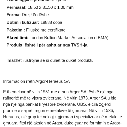
Pesha
:
10
gram
Teknologjia e prodhimit
:
I prerë
Përmasat
:
18.50 x 31.50 x 1.00 mm
Forma
:
Drejtkëndëshe
Botim i kufizuar:
18888 copa
Paketimi
:
Flluskë me certifikatë
Akreditimi:
London Bullion Market Association (LBMA)
Produkti është i përjashtuar nga TVSH-ja
Imazhet ilustrojnë se si duhet të duket produkti.
Informacion rreth Argor-Heraeus SA
E themeluar në vitin 1951 me emrin Argor SA, është një nga
rafineritë më të vjetra zvicerane. Në vitin 1973, Argor SA u ble
nga një nga bankat kryesore zvicerane, UBS, e cila zgjeroi