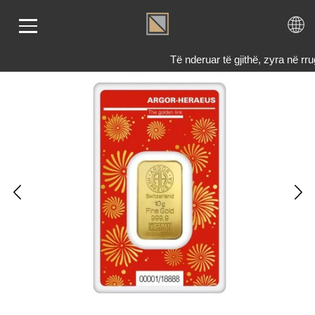
Të nderuar të gjithë, zyra në 
LIMI
RI
ENDI
TET
TJE
 NE
KTONI