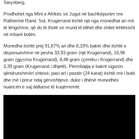
të monedhës është një antilopë Springbok, kafsha kombëtare e
Afrikës së Jugut. Ana e përparme e monedhës është projektuar
nga Otto Schulz, ndërsa ana e pasme është projektuar nga Coe
Steynberg.
Prodhohet nga Mint e Afrikës së Jugut në bashkëpunim me
Rafinerinë Rand. Sot, Krugerrand është një nga monedhat ari 
të lëngshme, që do të thotë se mund të blihet dhe shitet lehtësis
në mbarë botën.
Monedha është prej 91,67% ari dhe 8,33% bakër dhe është e
disponueshme në pesha 33,93 gram (një Krugerrand), 16,96
gram (gjysma Krugerrand), 8,48 gram (çereku i Krugerrand) dh
3,39 gram (Krugerrand i dhjetë). Përmbajtja e bakrit siguron
qëndrueshmëri shtesë, pasi ari i pastër (24 karat) është më i bu
dhe më i prirur ndaj gërvishtjeve, duke i dhënë monedhës
nuancën e saj dalluese të kuqërremtë.