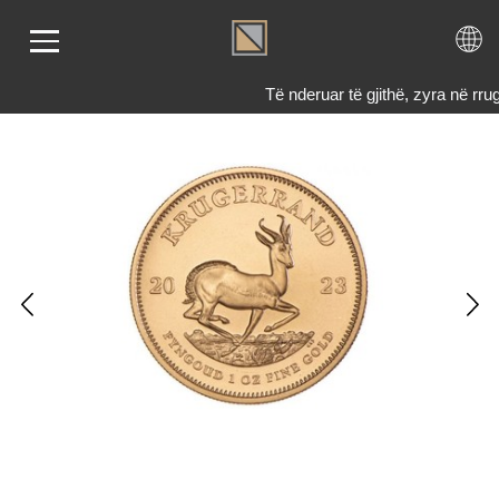
Të nderuar të gjithë, zyra në 
LIMI
RI
ENDI
TET
TJE
 NE
KTONI