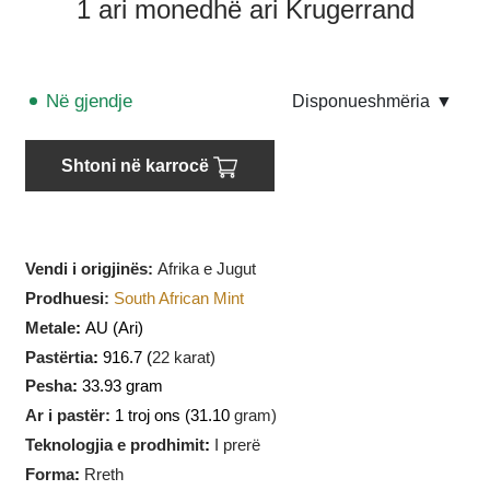
1 ari monedhë ari Krugerrand
Në gjendje
Disponueshmëria
▼
Shtoni në karrocë
Vendi i origjinës:
Afrika e Jugut
Prodhuesi
:
South African Mint
Metale
:
AU (Ari)
Pastërtia
:
916.7 (
22 karat)
Pesha
:
33.93 gram
Ar i pastër:
1 troj ons (31.10
gram)