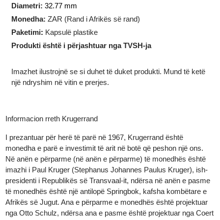
Teknologjia e prodhimit
:
I prerë
Forma
:
Rreth
Diametri:
32.77 mm
Monedha:
ZAR (Rand i Afrikës së rand)
Paketimi
:
Kapsulë plastike
Produkti është i përjashtuar nga TVSH-ja
Imazhet ilustrojnë se si duhet të duket produkti. Mund të ketë
një ndryshim në vitin e prerjes.
Informacion rreth Krugerrand
I prezantuar për herë të parë në 1967, Krugerrand është
monedha e parë e investimit të arit në botë që peshon një ons.
Në anën e përparme (në anën e përparme) të monedhës është
imazhi i Paul Kruger (Stephanus Johannes Paulus Kruger), ish-
presidenti i Republikës së Transvaal-it, ndërsa në anën e pasm