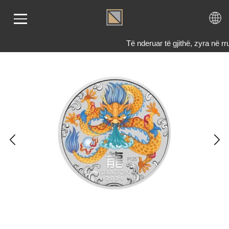
Të nderuar të gjithë, zyra në
LIMI
RI
ENDI
TET
TJE
 NE
KTONI