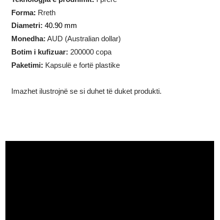
Pesha
:
1 troj ons (31.10
gram)
Teknologjia e prodhimit
:
I prerë
Forma
:
Rreth
Diametri:
40.90 mm
Monedha:
AUD (Australian dollar)
Botim i kufizuar:
200000 copa
Paketimi
:
Kapsulë e fortë plastike
Imazhet ilustrojnë se si duhet të duket produkti.