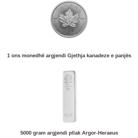
1 ari monedhë argjendi Krugerrand
1 ons monedhë argjendi Gjethja kanadeze e panjës