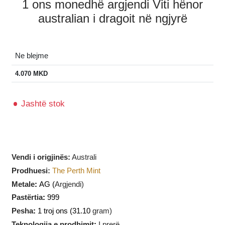
1 ons monedhë argjendi Viti hënor
australian i dragoit në ngjyrë
Ne blejme
4.070
MKD
Jashtë stok
Vendi i origjinës:
Australi
Prodhuesi
:
The Perth Mint
Metale
:
AG (
Argjendi)
Pastërtia
:
999