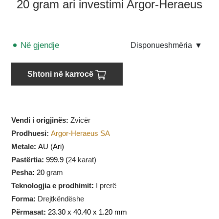
20 gram ari investimi Argor-Heraeus
Në gjendje
Disponueshmëria
▼
Shtoni në karrocë
Vendi i origjinës:
Zvicër
Prodhuesi
:
Argor-Heraeus SA
Metale
:
AU
(Ari)
Pastërtia
:
999.9 (
24 karat)
Pesha
:
20
gram
Teknologjia e prodhimit
:
I prerë