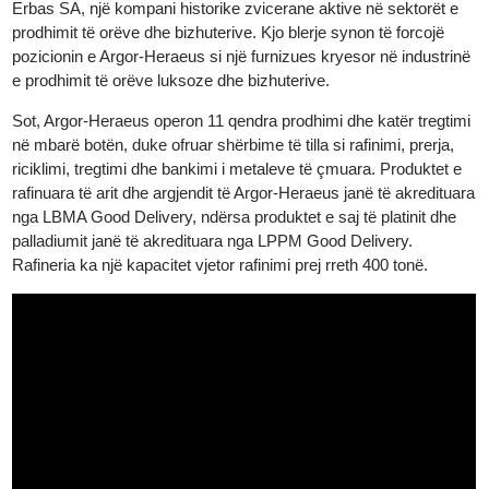
Heraeus. Në vitin 2017, Heraeus bleu plotësisht Argor-Heraeus,
duke e bërë atë ofruesin më të madh në botë të shërbimeve të
metaleve të çmuara. Në vitin 2022, Argor-Heraeus bleu plotësis
Erbas SA, një kompani historike zvicerane aktive në sektorët e
prodhimit të orëve dhe bizhuterive. Kjo blerje synon të forcojë
pozicionin e Argor-Heraeus si një furnizues kryesor në industrin
e prodhimit të orëve luksoze dhe bizhuterive.
Sot, Argor-Heraeus operon 11 qendra prodhimi dhe katër tregtim
në mbarë botën, duke ofruar shërbime të tilla si rafinimi, prerja,
riciklimi, tregtimi dhe bankimi i metaleve të çmuara. Produktet e
rafinuara të arit dhe argjendit të Argor-Heraeus janë të akreditua
nga LBMA Good Delivery, ndërsa produktet e saj të platinit dhe
palladiumit janë të akredituara nga LPPM Good Delivery.
Rafineria ka një kapacitet vjetor rafinimi prej rreth 400 tonë.