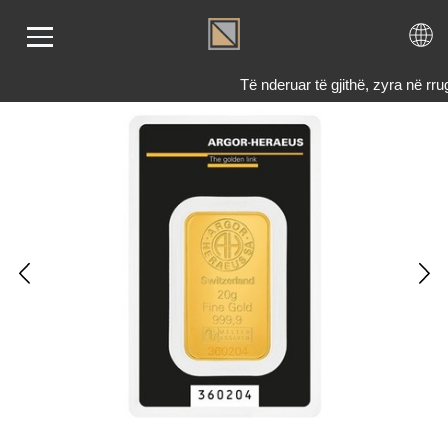
Të nderuar të gjithë, zyra në 
LIMI
RI
ENDI
TET
TJE
 NE
KTONI