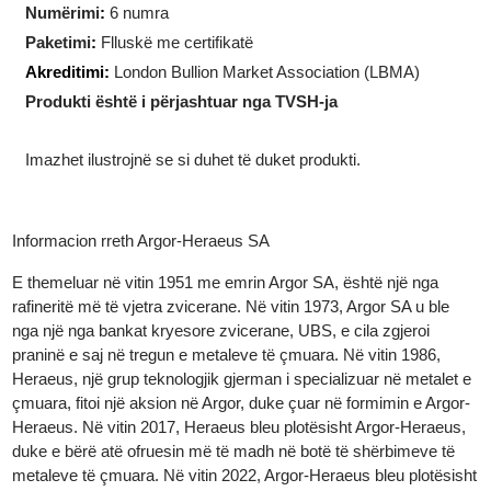
Forma
:
Drejtkëndëshe
Përmasat
:
23.30 x 40.40 x 1.20 mm
Numërimi
:
6 numra
Paketimi
:
Flluskë me certifikatë
Akreditimi:
London Bullion Market Association (LBMA)
Produkti është i përjashtuar nga TVSH-ja
Imazhet ilustrojnë se si duhet të duket produkti.
Informacion rreth Argor-Heraeus SA
E themeluar në vitin 1951 me emrin Argor SA, është një nga
rafineritë më të vjetra zvicerane. Në vitin 1973, Argor SA u ble
nga një nga bankat kryesore zvicerane, UBS, e cila zgjeroi
praninë e saj në tregun e metaleve të çmuara. Në vitin 1986,
Heraeus, një grup teknologjik gjerman i specializuar në metalet 
çmuara, fitoi një aksion në Argor, duke çuar në formimin e Argor