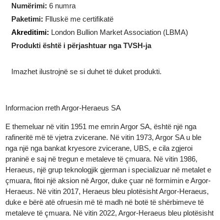
Forma
:
Drejtkëndëshe
Përmasat
:
18.50 x 31.50 x 1.00 mm
Numërimi
:
6 numra
Paketimi
:
Flluskë me certifikatë
Akreditimi:
London Bullion Market Association (LBMA)
Produkti është i përjashtuar nga TVSH-ja
Imazhet ilustrojnë se si duhet të duket produkti.
Informacion rreth Argor-Heraeus SA
E themeluar në vitin 1951 me emrin Argor SA, është një nga
rafineritë më të vjetra zvicerane. Në vitin 1973, Argor SA u ble
nga një nga bankat kryesore zvicerane, UBS, e cila zgjeroi
praninë e saj në tregun e metaleve të çmuara. Në vitin 1986,
Heraeus, një grup teknologjik gjerman i specializuar në metalet 
çmuara, fitoi një aksion në Argor, duke çuar në formimin e Argor