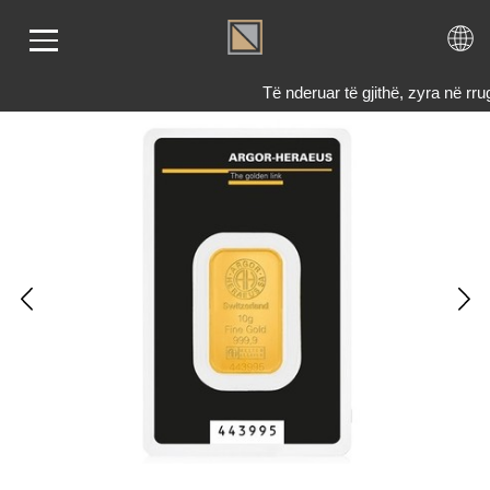
Të nderuar të gjithë, zyra në 
LIMI
RI
ENDI
TET
TJE
 NE
KTONI