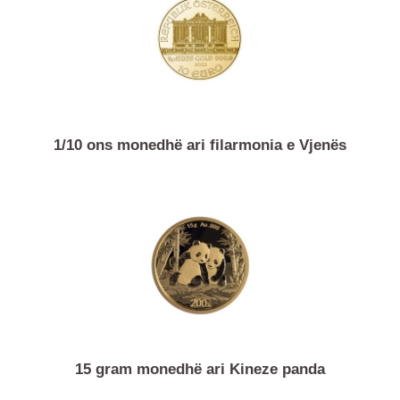
1 gram shufër ari Argor-Heraeus
1/10 ons monedhë ari filarmonia e Vjenës