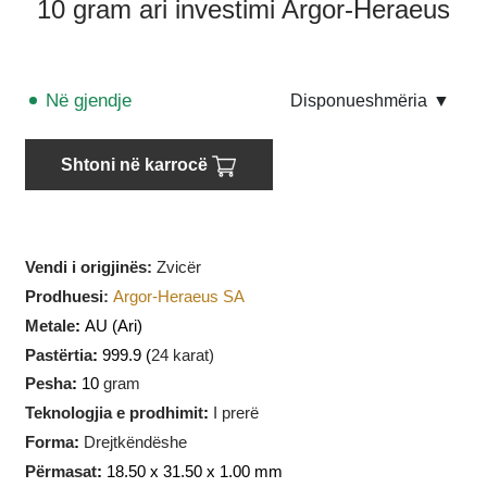
10 gram ari investimi Argor-Heraeus
Në gjendje
Disponueshmëria
▼
Shtoni në karrocë
Vendi i origjinës:
Zvicër
Prodhuesi
:
Argor-Heraeus SA
Metale
:
AU
(Ari)
Pastërtia
:
999.9 (
24 karat)
Pesha
:
10
gram
Teknologjia e prodhimit
:
I prerë