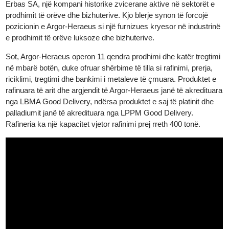
Heraeus. Në vitin 2017, Heraeus bleu plotësisht Argor-Heraeus,
duke e bërë atë ofruesin më të madh në botë të shërbimeve të
metaleve të çmuara. Në vitin 2022, Argor-Heraeus bleu plotësis
Erbas SA, një kompani historike zvicerane aktive në sektorët e
prodhimit të orëve dhe bizhuterive. Kjo blerje synon të forcojë
pozicionin e Argor-Heraeus si një furnizues kryesor në industrin
e prodhimit të orëve luksoze dhe bizhuterive.
Sot, Argor-Heraeus operon 11 qendra prodhimi dhe katër tregtim
në mbarë botën, duke ofruar shërbime të tilla si rafinimi, prerja,
riciklimi, tregtimi dhe bankimi i metaleve të çmuara. Produktet e
rafinuara të arit dhe argjendit të Argor-Heraeus janë të akreditua
nga LBMA Good Delivery, ndërsa produktet e saj të platinit dhe
palladiumit janë të akredituara nga LPPM Good Delivery.
Rafineria ka një kapacitet vjetor rafinimi prej rreth 400 tonë.