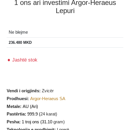
1 ons ari investimi Argor-Heraeus
Lepuri
Ne blejme
236.480
MKD
Jashtë stok
Vendi i origjinës:
Zvicër
Prodhuesi
:
Argor-Heraeus SA
Metale
:
AU
(Ari)
Pastërtia
:
999.9 (
24 karat)