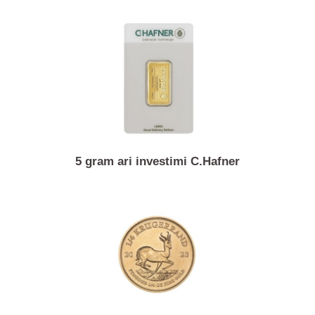
6.45 gram monedhë ari 20 franga franceze Napoleo
5 gram ari investimi C.Hafner