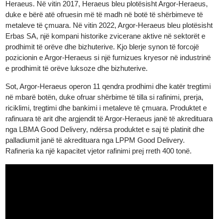
praninë e saj në tregun e metaleve të çmuara. Në vitin 1986,
Heraeus, një grup teknologjik gjerman i specializuar në metalet 
çmuara, fitoi një aksion në Argor, duke çuar në formimin e Argor
Heraeus. Në vitin 2017, Heraeus bleu plotësisht Argor-Heraeus,
duke e bërë atë ofruesin më të madh në botë të shërbimeve të
metaleve të çmuara. Në vitin 2022, Argor-Heraeus bleu plotësis
Erbas SA, një kompani historike zvicerane aktive në sektorët e
prodhimit të orëve dhe bizhuterive. Kjo blerje synon të forcojë
pozicionin e Argor-Heraeus si një furnizues kryesor në industrin
e prodhimit të orëve luksoze dhe bizhuterive.
Sot, Argor-Heraeus operon 11 qendra prodhimi dhe katër tregtim
në mbarë botën, duke ofruar shërbime të tilla si rafinimi, prerja,
riciklimi, tregtimi dhe bankimi i metaleve të çmuara. Produktet e
rafinuara të arit dhe argjendit të Argor-Heraeus janë të akreditua
nga LBMA Good Delivery, ndërsa produktet e saj të platinit dhe
palladiumit janë të akredituara nga LPPM Good Delivery.
Rafineria ka një kapacitet vjetor rafinimi prej rreth 400 tonë.