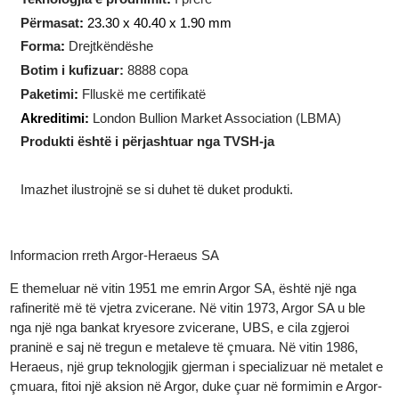
Pesha
:
1 troj ons (31.10
gram)
Teknologjia e prodhimit
:
I prerë
Përmasat
:
23.30 x 40.40 x 1.90 mm
Forma
:
Drejtkëndëshe
Botim i kufizuar:
8888 copa
Paketimi
:
Flluskë me certifikatë
Akreditimi:
London Bullion Market Association (LBMA)
Produkti është i përjashtuar nga TVSH-ja
Imazhet ilustrojnë se si duhet të duket produkti.
Informacion rreth Argor-Heraeus SA
E themeluar në vitin 1951 me emrin Argor SA, është një nga
rafineritë më të vjetra zvicerane. Në vitin 1973, Argor SA u ble
nga një nga bankat kryesore zvicerane, UBS, e cila zgjeroi