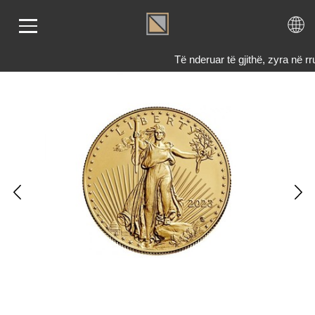
Të nderuar të gjithë, zyra në
LIMI
RI
ENDI
TET
TJE
 NE
KTONI