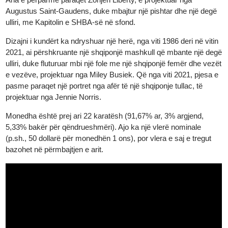
1986. Kjo monedhë është një nga monedhat ari më të njohura n
botë, e vlerësuar nga investitorët dhe koleksionistët.
Ana e përparme paraqet Zonjën Liberty, e projektuar nga
Augustus Saint-Gaudens, duke mbajtur një pishtar dhe një deg
ulliri, me Kapitolin e SHBA-së në sfond.
Dizajni i kundërt ka ndryshuar një herë, nga viti 1986 deri në viti
2021, ai përshkruante një shqiponjë mashkull që mbante një de
ulliri, duke fluturuar mbi një fole me një shqiponjë femër dhe vez
e vezëve, projektuar nga Miley Busiek. Që nga viti 2021, pjesa 
pasme paraqet një portret nga afër të një shqiponje tullac, të
projektuar nga Jennie Norris.
Monedha është prej ari 22 karatësh (91,67% ar, 3% argjend,
5,33% bakër për qëndrueshmëri). Ajo ka një vlerë nominale
(p.sh., 50 dollarë për monedhën 1 ons), por vlera e saj e tregut
bazohet në përmbajtjen e arit.