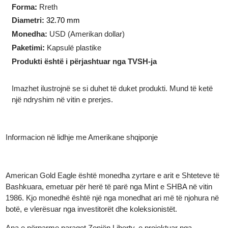
Ar i pastër:
1 troj ons (31.10
gram)
Teknologjia e prodhimit
:
I prerë
Forma
:
Rreth
Diametri:
32.70 mm
Monedha:
USD (Аmerikan dollar)
Paketimi
:
Kapsulë plastike
Produkti është i përjashtuar nga TVSH-ja
Imazhet ilustrojnë se si duhet të duket produkti. Mund të ketë
një ndryshim në vitin e prerjes.
Informacion në lidhje me Amerikane shqiponje
American Gold Eagle është monedha zyrtare e arit e Shteteve t
Bashkuara, emetuar për herë të parë nga Mint e SHBA në vitin