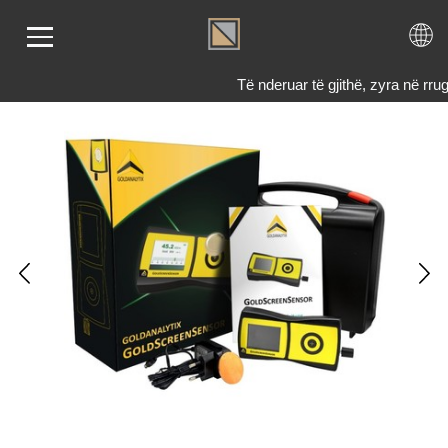
Të nderuar të gjithë, zyra në r
LIMI
RI
ENDI
TET
TJE
 NE
KTONI