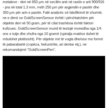
pritej, mund të zbuloni natyrën e këtyre objekteve duke përdorur
grafikët e përçueshmërisë.
Thellësia e depërtimit varet nga përçueshmëria elektrike e
metaleve - deri në 650 µm në secilën anë në rastin e arit 900/9
- pra në total 1.3 mm, rreth 250 µm për argjendin e pastër dhe
350 µm për arin e pastër. Falë analizës së falsifikimit të shumtë,
ne e dimë se GoldScreenSensor është i përshtatshëm për
objekte deri në 50 gram, për të cilat trashësia është faktori
kufizues. GoldScreenSensor mund të testojë monedha nga 1/4
ons e tutje dhe shufra nga 10 gramë (spiralja matëse duhet të
mbulohet plotësisht). Për objekte më të vogla dhe/ose me form
të pabarabartë (copëza, hekurishte, ari dentar etj.), ne
rekomandojmë "GoldScreenPen".