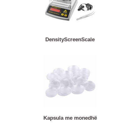
BarScreenSensor
DensityScreenScale