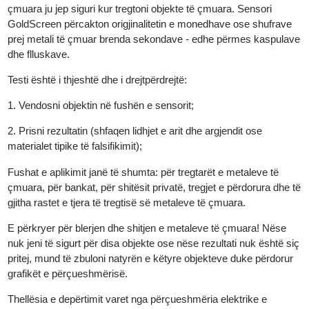
Nëse përgjigja është po, GoldScreenSensor nga Goldanalytix
është testuesi i duhur i metaleve të çmuara për ju. Ky testues
elektronik i arit për testin e përhapur të autenticitetit të metaleve 
çmuara ju jep siguri kur tregtoni objekte të çmuara. Sensori
GoldScreen përcakton origjinalitetin e monedhave ose shufrave
prej metali të çmuar brenda sekondave - edhe përmes kaspula
dhe flluskave.
Testi është i thjeshtë dhe i drejtpërdrejtë:
1. Vendosni objektin në fushën e sensorit;
2. Prisni rezultatin (shfaqen lidhjet e arit dhe argjendit ose
materialet tipike të falsifikimit);
Fushat e aplikimit janë të shumta: për tregtarët e metaleve të
çmuara, për bankat, për shitësit privatë, tregjet e përdorura dhe 
gjitha rastet e tjera të tregtisë së metaleve të çmuara.
E përkryer për blerjen dhe shitjen e metaleve të çmuara! Nëse
nuk jeni të sigurt për disa objekte ose nëse rezultati nuk është s