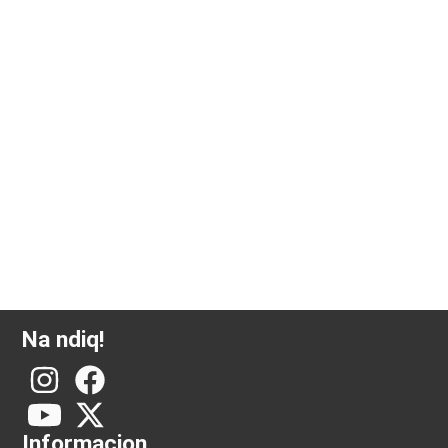
Kapsula me monedhë