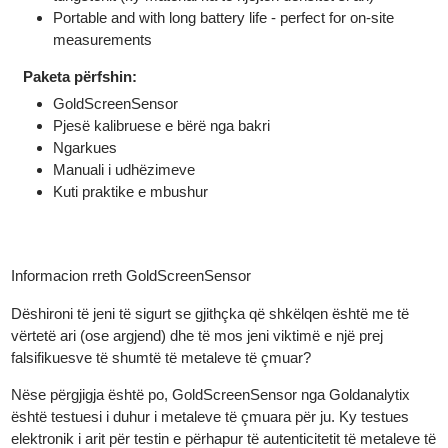
shumë të rrezikshme të bëra nga tungsteni ose lidhjet e
tungstenit (ky material ka të njëjtën densitet si ari)
Portable and with long battery life - perfect for on-site
measurements
Paketa përfshin:
GoldScreenSensor
Pjesë kalibruese e bërë nga bakri
Ngarkues
Manuali i udhëzimeve
Kuti praktike e mbushur
Informacion rreth GoldScreenSensor
Dëshironi të jeni të sigurt se gjithçka që shkëlqen është me të
vërtetë ari (ose argjend) dhe të mos jeni viktimë e një prej
falsifikuesve të shumtë të metaleve të çmuar?