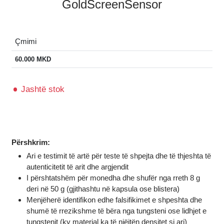
GoldScreenSensor
Çmimi
60.000 MKD
Jashtë stok
Përshkrim:
Ari e testimit të artë për teste të shpejta dhe të thjeshta të
autenticitetit të arit dhe argjendit
I përshtatshëm për monedha dhe shufër nga rreth 8 g
deri në 50 g (gjithashtu në kapsula ose blistera)
Menjëherë identifikon edhe falsifikimet e shpeshta dhe