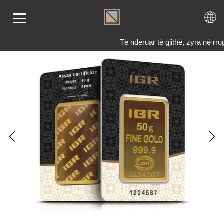
Të nderuar të gjithë, zyra në 
LIMI
RI
ENDI
TET
TJE
 NE
KTONI