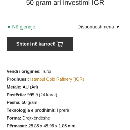
50 gram ari investimi IGR
Në gjendje
Disponueshmëria
▼
Shtoni në karrocë
Vendi i origjinës:
Turqi
Prodhuesi
:
Istanbul Gold Rafinery (IGR)
Metale
:
AU
(Ari)
Pastërtia
:
999.9 (
24 karat)
Pesha
:
50
gram
Teknologjia e prodhimit
:
I prerë