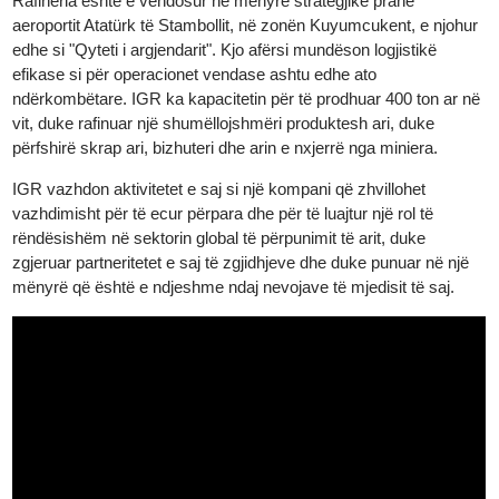
produktet e saj prej argjendi janë akredituar nga LBMA Good
Delivery që nga viti 2024.
Rafineria është e vendosur në mënyrë strategjike pranë
aeroportit Atatürk të Stambollit, në zonën Kuyumcukent, e njohu
edhe si "Qyteti i argjendarit". Kjo afërsi mundëson logjistikë
efikase si për operacionet vendase ashtu edhe ato
ndërkombëtare. IGR ka kapacitetin për të prodhuar 400 ton ar n
vit, duke rafinuar një shumëllojshmëri produktesh ari, duke
përfshirë skrap ari, bizhuteri dhe arin e nxjerrë nga miniera.
IGR vazhdon aktivitetet e saj si një kompani që zhvillohet
vazhdimisht për të ecur përpara dhe për të luajtur një rol të
rëndësishëm në sektorin global të përpunimit të arit, duke
zgjeruar partneritetet e saj të zgjidhjeve dhe duke punuar në një
mënyrë që është e ndjeshme ndaj nevojave të mjedisit të saj.