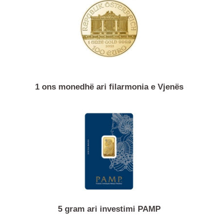
1 ons monedhë ari Bualli Amerikan
1 ons monedhë ari filarmonia e Vjenës