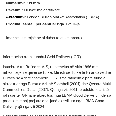
Forma
:
Drejtkëndëshe
Përmasat
:
28.86 x 49.96 x 1.86 mm
Numërimi
:
7 numra
Paketimi
:
Flluskë me certifikatë
Akreditimi:
London Bullion Market Association (LBMA)
Produkti është i përjashtuar nga TVSH-ja
Imazhet ilustrojnë se si duhet të duket produkti.
Informacion rreth Istanbul Gold Rafinery (IGR)
Istanbul Altın Rafinerisi A.Ş, u themelua në vitin 1996 me
mbështetjen e qeverisë turke, Ministrisë Turke të Financave dh
Bursës së Arit të Stambollit. IGR ishte rafineria e parë turke e
akredituar nga Bursa e Arit në Stamboll (2004) dhe Qendra Mult
Commodities Dubai (2007). Që nga viti 2011, produktet e arit të
rafinuar të IGR janë akredituar nga LBMA Good Delivery, ndërs