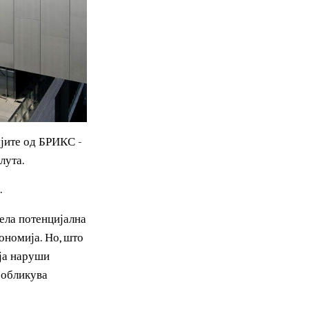
ка, земјите од БРИКС -
ова валута.
метали.
и значела потенцијална
ата економија. Но, што
оже да ја наруши
 ги преобликува