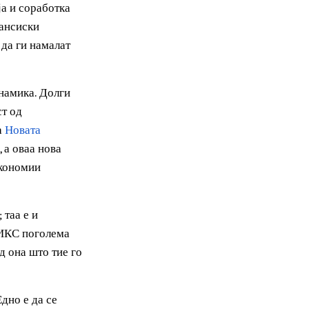
емји, особено за оние
грација и соработка
и и финансиски
носи, да ги намалат
чка динамика. Долги
висност од
њето на
Новата
асока, а оваа нова
вните економии
ијата; таа е и
е на БРИКС поголема