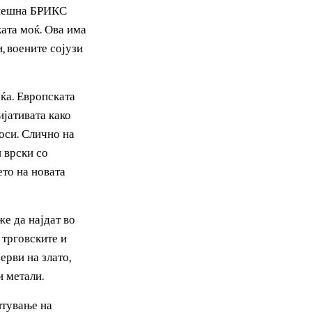
олитичкото влијание на
јот на Втората светска
прошири американскиот
 Една успешна БРИКС
иканската моќ. Ова има
односи, воените сојузи
на вреќа. Европската
С иницијативата како
ки односи. Слично на
о силни врски со
лијанието на новата