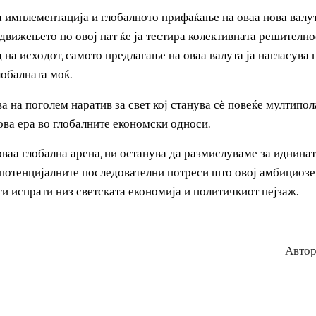
е на БРИКС ја предводат храбрата иницијатива за лансира
литички и економски пејзаж е во неизвеснот.
е на сојузите во рамките на БРИКС и разнишување на ст
до презамислување на самите структури на глобалните фи
остранети и длабоки.
ата имплементација и глобалното прифаќање на оваа нова
, а движењето по овој пат ќе ја тестира колективната реш
лед на исходот, самото предлагање на оваа валута ја наг
а глобалната моќ.
чува на поголем наратив за свет кој станува сè повеќе му
а нова ера во глобалните економски односи.
на оваа глобална арена, ни останува да размислуваме за и
за потенцијалните последователни потреси што овој амб