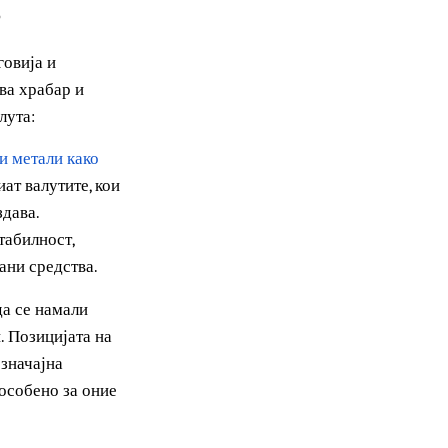
оти?
ата трговија и
тставува храбар и
ова валута:
ородни метали како
 на фиат валутите, кои
 ја издава.
дена стабилност,
реднувани средства.
шанса да се намали
ансии. Позицијата на
а САД значајна