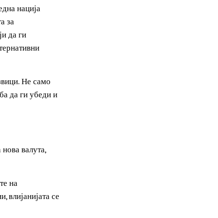
р, може да најдат во
рот во трговските и
ни резерви на злато,
ородни метали.
реиспитување на
та на една нација
вратата за
е земји да ги
даат алтернативни
предизвици. Не само
у треба да ги убеди и