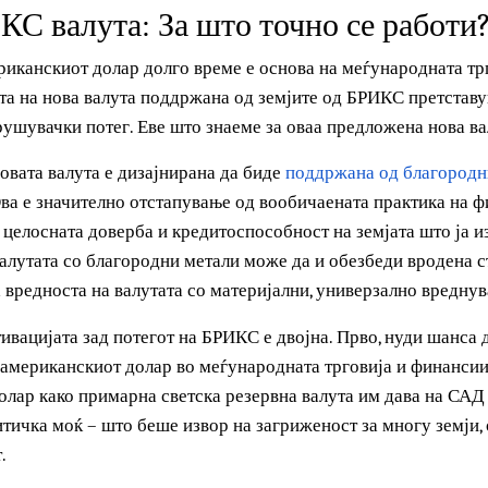
глобалната трговија?
ИКС валута: За што точно се раб
американскиот долар долго време е основа на меѓународн
авата на нова валута поддржана од земјите од БРИКС пре
нарушувачки потег. Еве што знаеме за оваа предложена н
е, новата валута е дизајнирана да биде
поддржана од благ
о
. Ова е значително отстапување од вообичаената практика
од целосната доверба и кредитоспособност на земјата што
 валутата со благородни метали може да и обезбеди вро
зува вредноста на валутата со материјални, универзално в
мотивацијата зад потегот на БРИКС е двојна. Прво, нуди 
на американскиот долар во меѓународната трговија и фин
 долар како примарна светска резервна валута им дава н