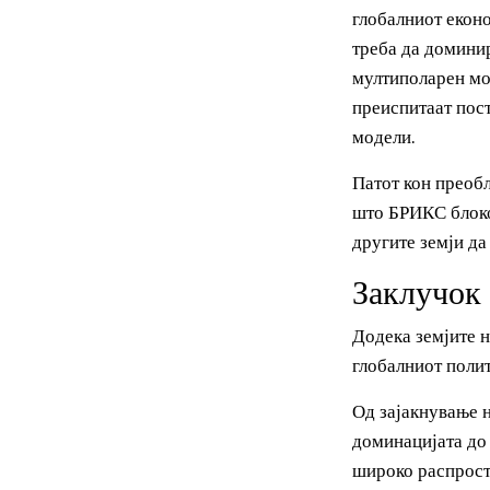
Членките на А
алтернатива в
финансиските 
исто така мож
На пошироко 
глобалниот ек
треба да доми
мултиполарен 
преиспитаат п
модели.
Патот кон пре
што БРИКС бло
другите земји 
Заклуч