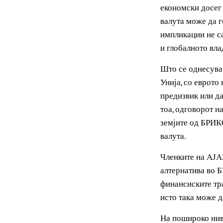
колективниот 
традиционалн
Потоа, тука е
војна, статус
економски дос
валута може д
импликации не
и глобалното 
Што се однесу
Унија, со евр
предизвик или
тоа, одговоро
земјите од БР
валута.