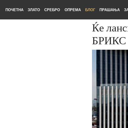
ПОЧЕТНА
ЗЛАТО
СРЕБРО
ОПРЕМА
БЛОГ
ПРАШАЊА
Ќе лан
БРИК
ЕТНА
АТО
БРО
ЕМА
ОГ
ШАЊА
НАС
ТАКТ