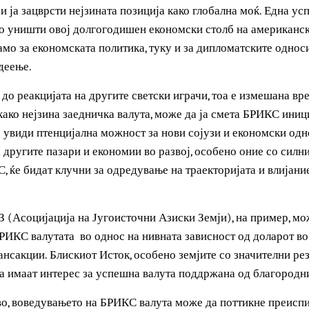
глас на БРИКС на глобалната сцена, предизвикувајќи го п
о доминантните западни сили.
 можното влијание врз глобалното влијание на САД. Од кра
от на доларот како примарна светска резервна валута го 
ег и ја зацврсти нејзината позиција како глобална моќ.
а го уништи овој долгогодишен економски столб на амер
 само за економската политика, туку и за дипломатските 
владеење.
ва до реакцијата на другите светски играчи, тоа е измеша
ото како нејзина заедничка валута, може да ја смета БРИК
 да увиди птенцијална можност за нови сојузи и економс
т на другите пазари и економии во развој, особено оние с
ИКС, ќе бидат клучни за одредување на траекторијата и в