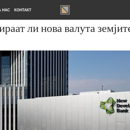
ЗА НАС
КОНТАКТ
сираат ли нова валута зем
С