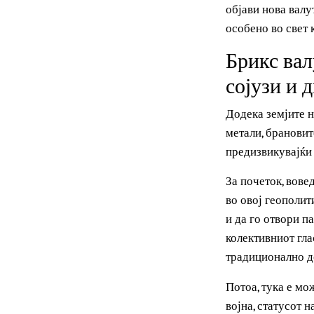
контрола врз 
сметаат како 
Предлогот е х
објави нова ва
особено во св
Брикс в
сојузи 
Додека земјит
метали, брано
предизвикувај
За почеток, в
во овој геопо
и да го отвор