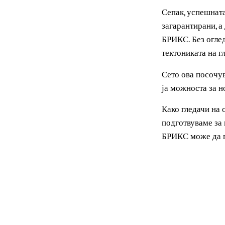
Додека земјит
глобалниот по
Од зајакнувањ
доминацијата 
широко распр
Сепак, успешн
загарантирани
БРИКС. Без ог
тектониката н
Сето ова посо
ја можноста з
Како гледачи 
подготвуваме 