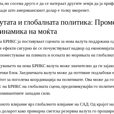
нивните економски фјучерси и да понуди начин да се зашт
големо влијание на Западот во глобалните финансии.
рабар и амбициозен, неговиот успех е далеку од загаранти
лута, но сосема друго е да се натераат другите земји да ј
ет каде што американскиот долар е толку вкоренет.
алутата и глобалната политика: 
и динамика на моќта
е на БРИКС ја поставуваат сцената за нова валута поддр
вите ефекти сигурно ќе се почувствуваат надвор од еконо
ќи поместување на плимата и осеката во морињата на гло
оведувањето на нова БРИКС валута може значително да ги
литички блок. Заедничката валута може да поттикне подл
и патот за поголема координација на политиките. Ова може