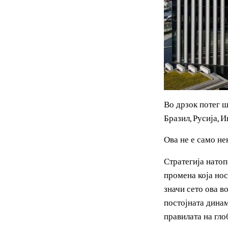
Во дрзок поте
Бразил, Русиј
Ова не е само
Стратегија на
промена која 
значи сето ов
постојната ди