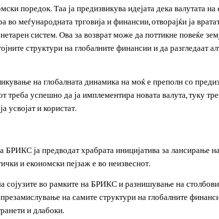
ЈАЗ (Асоцијација на Југоисточни Азиски Земји), на приме
о БРИКС валутата во однос на нивната зависност од дола
трансакции. Блискиот Исток, особено земјите со значител
е да имаат интерес за успешна валута поддржана од благ
ниво, воведувањето на БРИКС валута може да поттикне п
ономски поредок. Таа ја предизвикува идејата дека валута
нира во меѓународната трговија и финансии, отворајќи ја 
монетарен систем. Ова за возврат може да поттикне повеќ
остојните структури на глобалните финансии и да разгле
обликување на глобалната динамика на моќ е преполн со 
кот треба успешно да ја имплементира новата валута, тук
да ја усвојат и користат.
ок