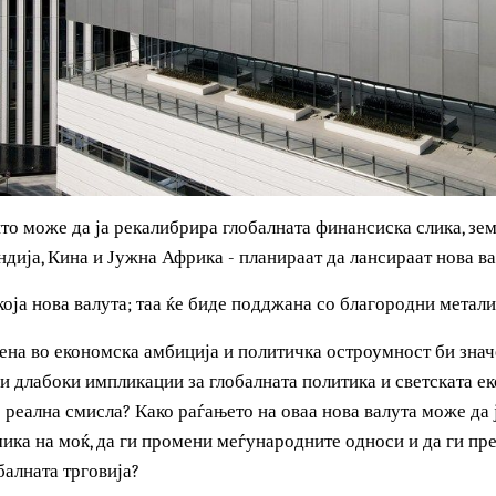
г што може да ја рекалибрира глобалната финансиска сли
а, Индија, Кина и Јужна Африка - планираат да лансираат н
 некоја нова валута; таа ќе биде подджана со благородни 
топена во економска амбиција и политичка остроумност б
носи длабоки импликации за глобалната политика и светск
а во реална смисла? Како раѓањето на оваа нова валута м
намика на моќ, да ги промени меѓународните односи и да