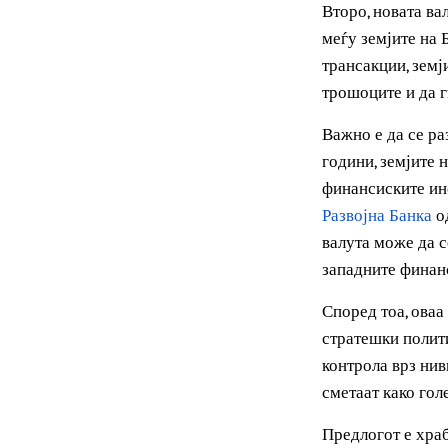
економска и п
од БРИКС бло
Второ, новата
меѓу земјите 
трансакции, з
трошоците и д
Важно е да се
години, земји
финансиските
Развојна Банк
валута може д
западните фи
Според тоа, о
стратешки по