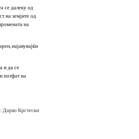
ње на нова валута,
олбовите на
нансии, влијанијата се
 валута се далеку од
ителност на земјите од
ласува промената на
лтиполарен, најавувајќи
днината и да се
ициозен потфат на