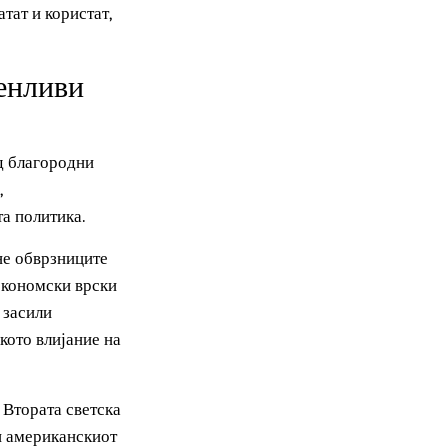
итат од она што тие го
ран. Едно е да се
а прифатат и користат,
Променливи
жана од благородни
мијата,
балната политика.
 зајакне обврзниците
абоки економски врски
 да го засили