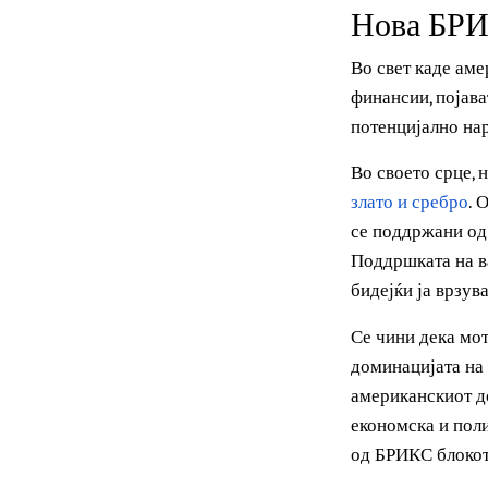
правилата на 
Нова БР
Во свет каде 
финансии, пој
потенцијално 
Во своето срц
злато и сребр
се поддржани 
Поддршката на
бидејќи ја вр
Се чини дека 
доминацијата 
американскиот