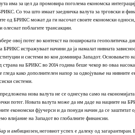
олитичка моќ – што беше извор на загриженост за многу з
кот.
 валута има за цел да промовира поголема економска инте
на БРИКС. Со тоа што имаат заедничка валута за трговск
емјите од БРИКС можат да ги насочат своите економски од
а ги олеснат поблагите трансакции.
 разбере овој потег во контекст на пошироката геополити
те на БРИКС истражуваат начини да ја намалат нивната за
 институции и системи во кои доминира Западот. Основа
а
од страна на БРИКС во 2014 година беше чекор во оваа н
а се гледа како дополнителен напор за одвојување на ни
нансиски системи.
ваа предложена нова валута не се однесува само на економ
литички потег. Новата валута може да им даде на нациит