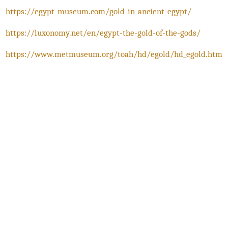
Автор:
Дарко Крстески
Извори:
https://egypt-museum.com/gold-in-ancient-egypt/
https://luxonomy.net/en/egypt-the-gold-of-the-gods/
https://www.metmuseum.org/toah/hd/egold/hd_egold.h