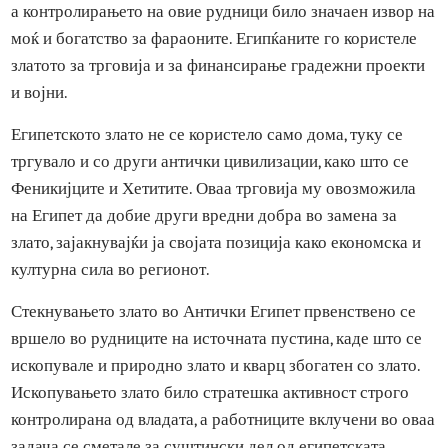
и неговата позната златна погребна маска.
Златото исто така било клучен фактор и во египетската
економија. Антички Египет бил богат со рудници за злат
а контролирањето на овие рудници било значаен извор 
моќ и богатство за фараоните. Египќаните го користеле
златото за трговија и за финансирање градежни проекти
и војни.
Египетското злато не се користело само дома, туку се
тргувало и со други антички цивилизации, како што се
Феникијците и Хетитите. Оваа трговија му овозможила
на Египет да добие други вредни добра во замена за
злато, зајакнувајќи ја својата позиција како економска и
културна сила во регионот.
Стекнувањето злато во Антички Египет првенствено се