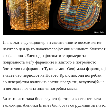
И високите функционери и свештениците носеле златен
накит со цел да го покажат својот чин и нивната блиско
со фараонот. Еден од најпознатите примери за
поврзаноста меѓу фараоните и златото е погребното
богатство на фараонот Тутанкамон. Овој млад фараон, к
владеел во периодот на Новото Кралство, бил погребан
со неверојатна количина златни предмети, вклучувајќи ј