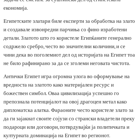
вршело во рудниците на источната пустина, каде што се
ископувале и природно злато и кварц збогатен со злато.
Ископувањето злато било стратешка активност строго
контролирана од владата, а работниците вклучени во ов
задача се сметале за суштински дел од египетската
економија.
Египетските златари биле експерти за обработка на злат
и создавале извонредни парчиња со фино изработени
детали. Златото што го користеле Египќаните генерално
содржело сребро, често во значителни количини, и се
чини дека во поголемиот дел од историјата на Египет то
не било рафинирано за да се зголеми неговата чистота.
Антички Египет игра огромна улога во оформување на
вредноста на златото како материјален ресурс и
божествен симбол. Оваа цивилизација успешно го