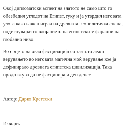
препознала потенцијалот на овој драгоцен метал како
дипломатска алатка. Фараоните често користеле злато з
да ги зајакнат своите сојузи со странски владетели прек
подароци или договори, потврдувајќи ја политичката и
културната доминација на Египет во регионот.
Овој дипломатски аспект на златото не само што го
обезбедил угледот на Египет, туку и ја утврдил неговата
улога како важен играч на древната геополитичка сцена,
подигнувајќи го влијанието на египетските фараони на
глобално ниво.
Во срцето на оваа фасцинација со златото лежи
верувањето во неговата магична моќ, верување кое ја
дефинирало древната египетска цивилизација. Така
продолжува да не фасцинира и ден денес.