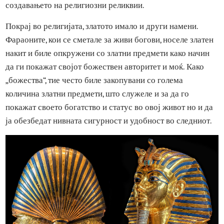
патување кон вечноста. Исто така, тоа се користело во
изградбата и украсувањето на храмовите, како и при
создавањето на религиозни реликвии.
Покрај во религијата, златото имало и други намени.
Фараоните, кои се сметале за живи богови, носеле злате
накит и биле опкружени со златни предмети како начин
да ги покажат својот божествен авторитет и моќ. Како
„божества“, тие често биле закопувани со голема
количина златни предмети, што служеле и за да го
покажат своето богатство и статус во овој живот но и д
ја обезбедат нивната сигурност и удобност во следниот.