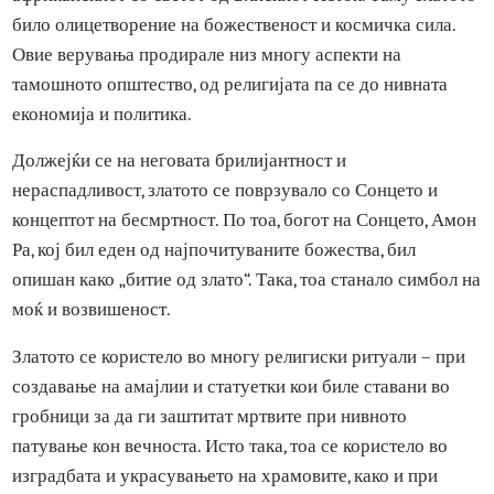
африканскиот со светот од Блискиот Исток. Таму златот
било олицетворение на божественост и космичка сила.
Овие верувања продирале низ многу аспекти на
тамошното општество, од религијата па се до нивната
економија и политика.
Должејќи се на неговата брилијантност и
нераспадливост, златото се поврзувало со Сонцето и
концептот на бесмртност. По тоа, богот на Сонцето, Амо
Ра, кој бил еден од најпочитуваните божества, бил
опишан како „битие од злато“. Така, тоа станало симбол 
моќ и возвишеност.
Златото се користело во многу религиски ритуали – при
создавање на амајлии и статуетки кои биле ставани во
гробници за да ги заштитат мртвите при нивното