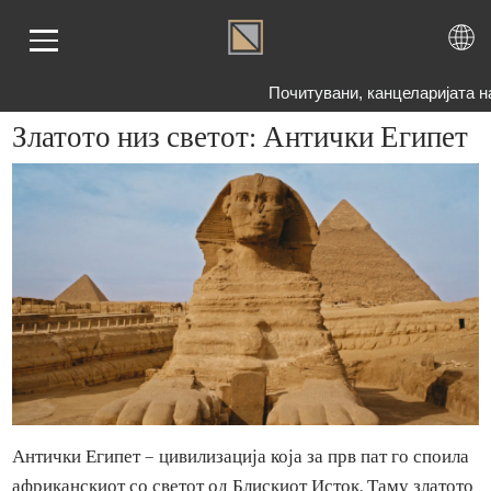
Почитувани, канцеларијата н
Златото низ светот: Антички Египе
ЕТНА
АТО
БРО
ЕМА
ОГ
ШАЊА
НАС
ТАКТ
Антички Египет – цивилизација која за прв пат го споил