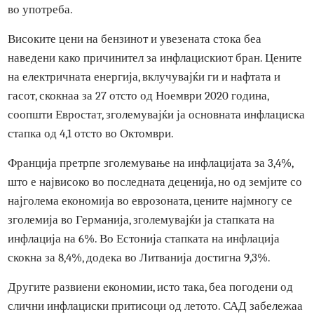
највисоко ниво од почетокот на нејзиното евидентирањ
во 1997 година, две години пред еврото да биде воведен
во употреба.
Високите цени на бензинот и увезената стока беа
наведени како причинител за инфлацискиот бран. Ценит
на електричната енергија, вклучувајќи ги и нафтата и
гасот, скокнаа за 27 отсто од Ноември 2020 година,
соопшти Евростат, зголемувајќи ја основната инфлацис
стапка од 4,1 отсто во Октомври.
Франција претрпе зголемување на инфлацијата за 3,4%,
што е највисоко во последната деценија, но од земјите с
најголема економија во еврозоната, цените најмногу се
зголемија во Германија, зголемувајќи ја стапката на
инфлација на 6%. Во Естонија стапката на инфлација
скокна за 8,4%, додека во Литванија достигна 9,3%.