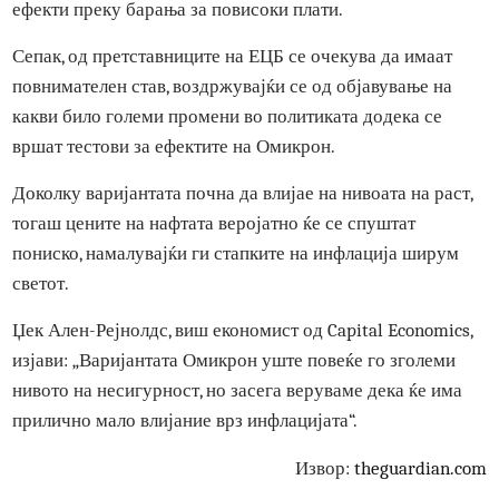
зголеми во Ноември од годишната стапка од 2% на 2,6%
Некои аналитичари тврдат дека силата на порастот на
основните цени над целта на ЕЦБ од 2% посочува на то
дека основната стапка на инфлација веќе има секундар
ефекти преку барања за повисоки плати.
Сепак, од претставниците на ЕЦБ се очекува да имаат
повнимателен став, воздржувајќи се од објавување на
какви било големи промени во политиката додека се
вршат тестови за ефектите на Омикрон.
Доколку варијантата почна да влијае на нивоата на раст,
тогаш цените на нафтата веројатно ќе се спуштат
пониско, намалувајќи ги стапките на инфлација ширум
светот.