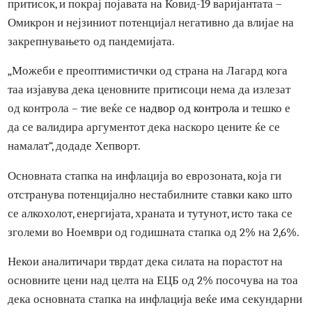
инфлациските притисоци ќе се покажат како привремен
и веројатно ќе почнат да опаѓаат во 2022 година.
Хепворт најави дека ваквата позиција ќе биде под
притисок, и покрај појавата на Ковид-19 варијантата –
Омикрон и нејзиниот потенцијал негативно да влијае на
закрепнувањето од пандемијата.
„Можеби е преоптимистички од страна на Лагард кога
таа изјавува дека ценовните притисоци нема да излезат
од контрола – тие веќе се
надвор од контрола
и тешко е
да се валидира аргументот дека наскоро цените ќе се
намалат“, додаде Хепворт.
Основната стапка на инфлација во еврозоната, која ги
отстранува потенцијално нестабилните ставки како што
се алкохолот, енергијата, храната и тутунот, исто така се