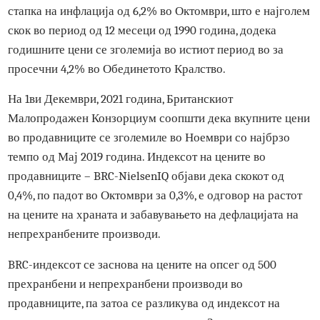
Другите развиени економии, исто така, беа погодени од
слични инфлациски притисоци од летото. САД забележа
стапка на инфлација од 6,2% во Октомври, што е најгол
скок во период од 12 месеци од 1990 година, додека
годишните цени се зголемија во истиот период во за
просечни 4,2% во Обединетото Кралство.
На 1ви Декември, 2021 година, Британскиот
Малопродажен Конзорциум соопшти дека вкупните це
во продавниците се зголемиле во Ноември со најбрзо
темпо од Мај 2019 година. Индексот на цените во
продавниците – BRC-NielsenIQ објави дека скокот од
0,4%, по падот во Октомври за 0,3%, е одговор на растот
на цените на храната и забавувањето на дефлацијата на
непрехранбените производи.