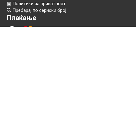
Следи нѐ!
Информации
Прашања
Услови на користење
Политики за приватност
Пребарај по сериски број
Плаќање
Контакт
ул. Даме Груев бр. 28, Скопје, Македонија
+389 2 329 2122