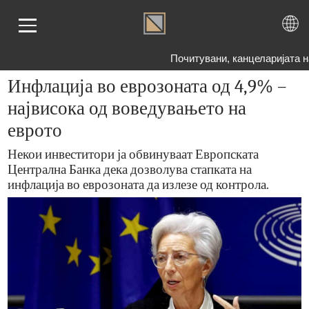
Почитувани, канцеларијата 
Инфлација во еврозоната од 4,9% –
највисока од воведувањето на
ЕТНА
еврото
АТО
БРО
Некои инвеститори ја обвинуваат Европската
Централна Банка дека дозволува стапката на
ЕМА
инфлација во еврозоната да излезе од контрола.
ОГ
ШАЊА
НАС
ТАКТ