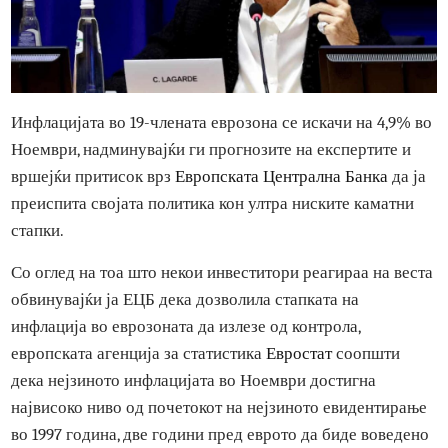
Инфлацијата во 19-члената еврозона се искачи на 4,9% в
Ноември, надминувајќи ги прогнозите на експертите и
вршејќи притисок врз
Европската Централна Банка
да ј
преиспита својата политика кон ултра ниските каматни
стапки.
Со оглед на тоа што некои инвеститори реагираа на вес
обвинувајќи ја ЕЦБ дека дозволила стапката на
инфлација во еврозоната да излезе од контрола,
европската агенција за статистика
Евростат
соопшти
дека нејзиното инфлацијата во Ноември достигна