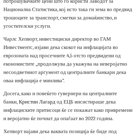
BRC-индексот се заснова на цените на опсег од 500
прехранбени и непрехранбени производи во
продавниците, па затоа се разликува од индексот на
потрошувачките цени што го користи Заводот за
Национална Статистика, кој исто така ги зема во предви
трошоците за транспорт, сметки за домаќинство, и
угостителски услуги.
Чарлс Хепворт, инвестициски директор во ГАМ
Инвестментс, изјави дека скокот на инфлацијата во
еврозоната над просечните 4,5 отсто предвидени од
економистите „продолжува да укажува на неверојатно
несоодветниот аргумент од централните банкари дека
оваа инфлација е минлива“.
Досега, како и повеќето гувернери на централните
банки,
Кристин Лагард
од ЕЦБ инсистираше дека