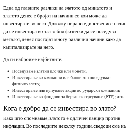
од вредност.
Различни начини на инвестирање во
злато
Една од главните разлики на златото од минатото и
златото денес е бројот на начини со кои може да
инвестирате во него. Доколку порано единствениот нач
да се инвестира во злато бил физички да се поседува
металот, денес постојат многу различни начини како да
капитализирате на него.
Да ги наброиме најбитните:
Поседување златни плочки или монети;
Инвестирање во компании или банки кои поседуваат
физичко злато;
Инвестирање или купување акции во рударски компании;
Инвестирање во фондови за берзанско тргување (ETF); итн