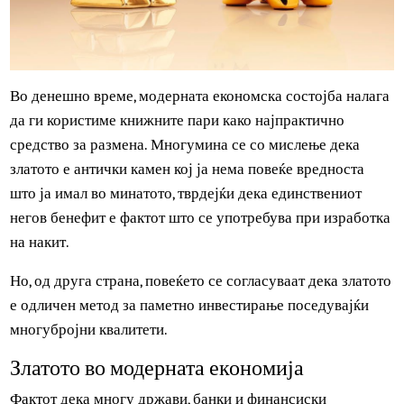
Во денешно време, модерната економска состојба налаг
да ги користиме книжните пари како најпрактично
средство за размена. Многумина се со мислење дека
златото е антички камен кој ја нема повеќе вредноста
што ја имал во минатото, тврдејќи дека единствениот
негов бенефит е фактот што се употребува при изработк
на накит.
Но, од друга страна, повеќето се согласуваат дека злато
е одличен метод за паметно инвестирање поседувајќи
многубројни квалитети.