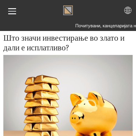
Почитувани, канцеларијата 
Што значи инвестирање во злато и
дали е исплатливо?
ЕТНА
АТО
БРО
ЕМА
ОГ
ШАЊА
НАС
ТАКТ