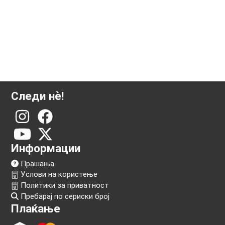
Следи нѐ!