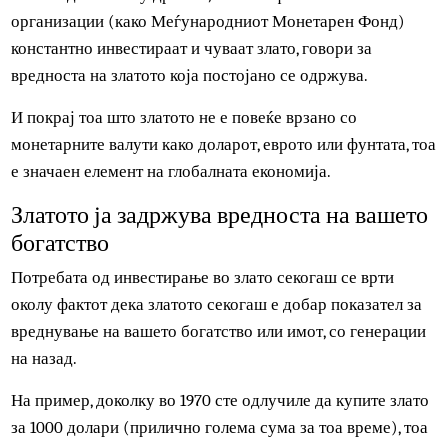
Златото во модерната економија
Фактот дека многу држави, банки и финансиски
организации (како Меѓународниот Монетарен Фонд)
константно инвестираат и чуваат злато, говори за
вредноста на златото која постојано се одржува.
И покрај тоа што златото не е повеќе врзано со
монетарните валути како доларот, еврото или фунтата, т
е значаен елемент на глобалната економија.
Златото ја задржува вредноста на вашет
богатство
Потребата од инвестирање во злато секогаш се врти
околу фактот дека златото секогаш е добар показател за
вреднување на вашето богатство или имот, со генераци
на назад.