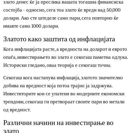
На пример, доколку во 1970 сте одлучиле да купите злат
за 1000 долари (прилично голема сума за тоа време), то
злато денес ќе ја преслика вашата тогашна финансиска
состојба - односно, сега тоа злато ќе вреди над 50,000
долари. Ако сте штеделе само пари, сега повторно ќе
имавте само 1000 долари.
Златото како заштита од
инфлацијата
Кога инфлацијата расте, а вредноста на доларот и еврот
опаѓа, инвестирањето во злато е секогаш паметна одлука
Историски гледано, оваа теорија е секогаш точна.
Секогаш кога настапува инфлација, златото значително
добива на вредност која потоа трајно ја задржува.
Инвеститорите кои се упатени во модерните економски
трендови, секогаш ги претвораат своите пари во метали