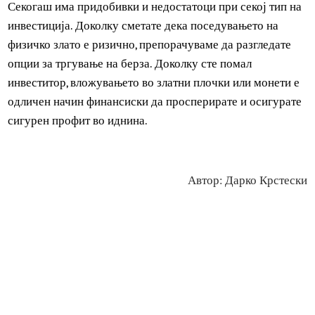
опаѓа се совршен поттик за многу инвеститори да купат
што е можно повеќе злато за максимално да профитира
тогаш кога неговата цела ќе се издигне.
Заклучок
Секогаш има придобивки и недостатоци при секој тип н
инвестиција. Доколку сметате дека поседувањето на
физичко злато е ризично, препорачуваме да разгледате
опции за тргување на берза. Доколку сте помал
инвеститор, вложувањето во златни плочки или монети 
одличен начин финансиски да просперирате и осигурат
сигурен профит во иднина.
Автор: Дарко Крстес