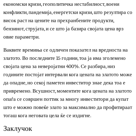
Кога е добро да се инвестира во злато?
Како што спомнавме, златото е одличен панцир против
инфлации. Во последните неколку години, сведоци сме 
економски кризи, геополитичка нестабилност, воени
конфликти, пандемија, енергетски кризи, што резултира 
висок раст на цените на прехранбените продукти,
бензинот, струјата, и се што ја базира својата цена врз
овие параметри.
Ваквите времиња се одличен показател на вредноста на
златото. Во последните 15 години, тоа ја има зголемено
својата цена за неверојатни 400%. Се разбира, низ
годините постојат интервали кога цената на златото мо
да опадне, но секој паметен инвеститор знае дека тоа е
привремено. Всушност, моментите кога цената на злато