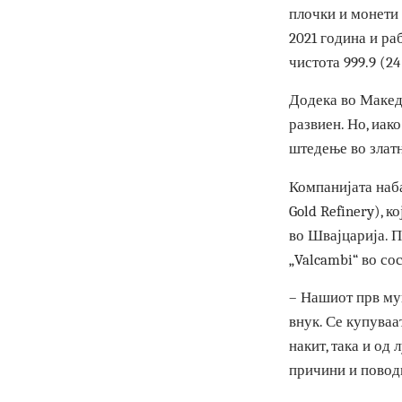
„ИНВЕСТ MЕТА
плочки и моне
2021 година и
чистота 999.9 
Додека во Мак
развиен. Но, 
штедење во зл
Компанијата н
Gold Refinery)
во Швајцарија
„Valcambi“ во
– Нашиот прв 
внук. Се купу