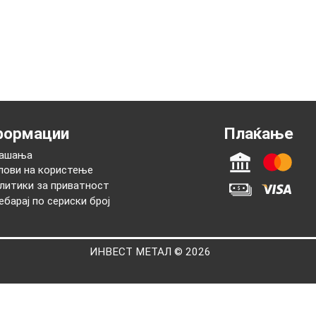
нформации
Плаќањ
Прашања
Услови на користење
Политики за приватност
Пребарај по сериски број