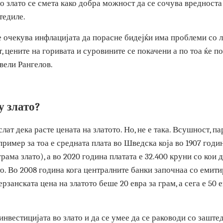
 од луѓе кои не сакаат да чуваат фиатни пари. Граѓаните к
оди – вели Мариан Рангелов од „Инвест Mетал“.
 во злато се смета како добра можност да се сочува вред
заштедиле.
 се очекува инфлацијата да порасне бидејќи има проблем
етот, цените на горивата и суровините се покачени а по то
и – вели Рангелов.
му злато?
ислат дека расте цената на златото. Но, не е така. Всушно
ен пример за тоа е средната плата во Шведска која во 1907
65 грама злато), а во 2020 година платата е 32.400 круни с
злато. Во 2008 година кога централните банки започнаа с