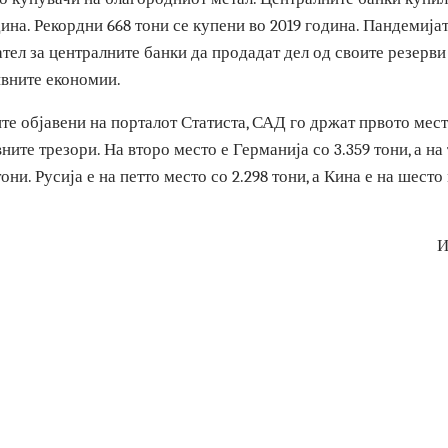
енат формата. Можеби сега во рака држиме честици од зл
сувенир од Персиското царство – додава Рангелов.
 2010 година, централните банки низ светот од нето прода
нето купувачи на благородниот метал. Централните банки 
 година. Рекордни 668 тони се купени во 2019 година. Панд
игател за централните банки да продадат дел од своите ре
о нивните економии.
ците објавени на порталот Статиста, САД го држат првото
 нивните трезори. На второ место е Германија со 3.359 тони
51 тони. Русија е на петто место со 2.298 тони, а Кина е на