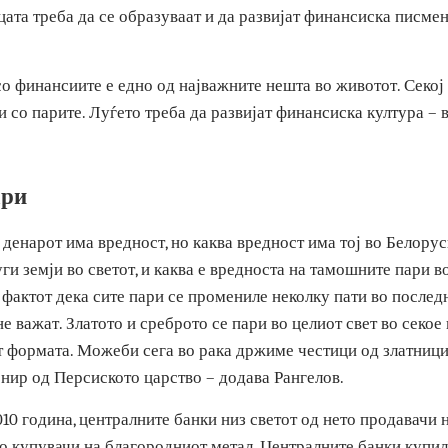
 берзанската цена на златото беше 20 евра за грам, а сега
ере инвестицијата во злато и да се умее да се раководи со 
 децата треба да се образуваат и да развијат финансиска
о со финансиите е едно од најважните нешта во животот. 
рави со парите. Луѓето треба да развијат финансиска култу
 пари
ја денарот има вредност, но каква вредност има тој во Бе
други земји во светот, и каква е вредноста на тамошните
ета фактот дека сите пари се промениле неколку пати во п
е и не важат. Златото и среброто се пари во целиот свет в