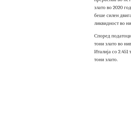
само да ја см
или од некој 
Почнувајќи од
прераснаа во 
злато во 2020
беше силен дв
ликвидност в
Според подато
тони злато во
Италија со 2.4
тони злато.