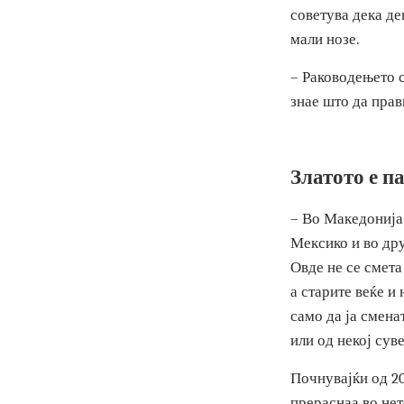
количини пари,
Рангелов.
За да се разб
советува дека
мали нозе.
– Раководењет
знае што да п
Златото е
– Во Македони
Мексико и во 
Овде не се см
а старите веќ