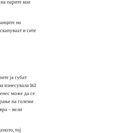
упуваат по различни
носта на парите кои
и со ланците на
а ќе поскапуваат и сите
ст, парите ја губат
 година изнесувала 161
о кои денес може да се
о емитирање на големи