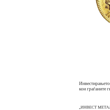
Инвестирањет
кои граѓанит