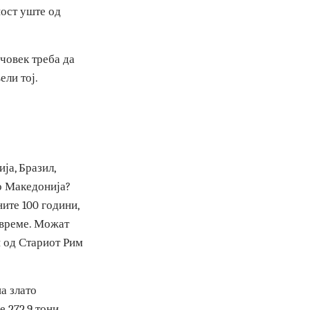
 е 50 евра – вели
заштеденото, тој
 писменост уште од
Секој човек треба да
ра – вели тој.
лорусија, Бразил,
 пари во Македонија?
оследните 100 години,
о секое време. Можат