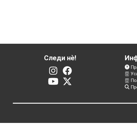
Следи нѐ!
И