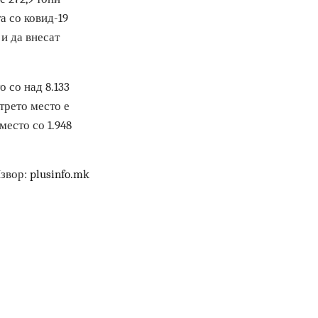
атници од Стариот Рим
вачи на злато
купиле 272,9 тони
емијата со ковид-19
зерви и да внесат
 место со над 8.133
, а на трето место е
 шесто место со 1.948
Извор:
plusinfo.mk