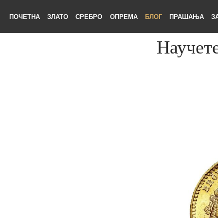
ПОЧЕТНА
ЗЛАТО
СРЕБРО
ОПРЕМА
БЛОГ
ПРАШАЊА
Науче
ЕТНА
АТО
БРО
ЕМА
ОГ
ШАЊА
НАС
ТАКТ