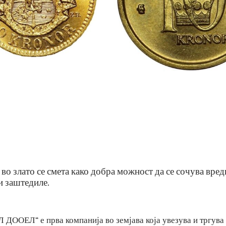
о во злато се смета како добра можност да се сочува
е ги заштедиле.