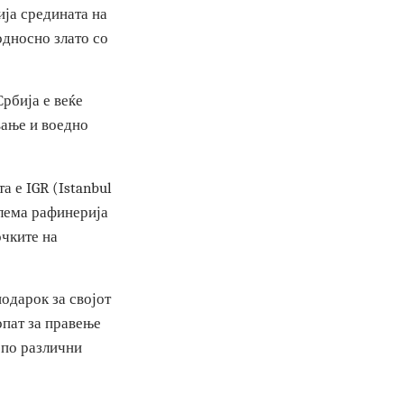
ргува со инвестициски
акедонија средината на
ебро, односно злато со
 и во Србија е веќе
а купување и воедно
 Едната е IGR (Istanbul
а е најголема рафинерија
пак плочките на
како подарок за својот
ои го топат за правење