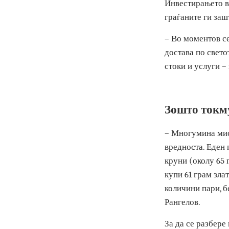
накит, така и
причини и пов
Инвестирањето
граѓаните ги 
– Во моментов
достава по св
стоки и услуг
Зошто ток
– Многумина м
вредноста. Ед
круни (околу 
купи 61 грам 