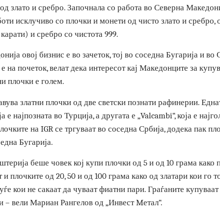
Л ДООЕЛ“ е прва компанија во земјава која увезува и т
ти од злато и сребро. Започнала со работа во Северна М
 работи исклучиво со плочки и монети од чисто злато и ср
(24 карати) и сребро со чистота 999.
едонија овој бизнис е во зачеток, тој во соседна Бугарија
иако е на почеток, велат дека интересот кај Македонците з
атни плочки е голем.
абавува златни плочки од две светски познати рафинерии.
, која е најпозната во Турција, а другата е „Valcambi“, кој
. Плочките на IGR се тргуваат во соседна Србија, додека 
 соседна Бугарија.
муштерија беше човек кој купи плочки од 5 и од 10 грама 
ваат и плочките од 20, 50 и од 100 грама како од златари к