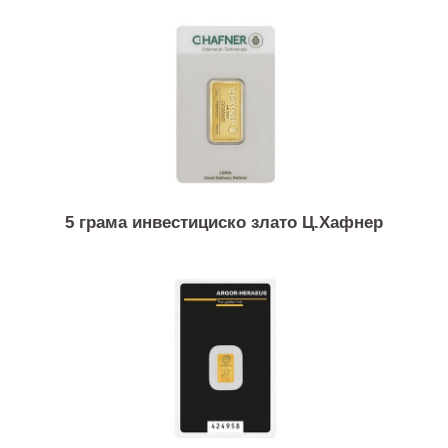
20 грама инвестициско злато ПАМП
5 грама инвестициско злато Ц.Хафнер