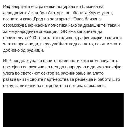
2011 рафинираните производи од злато ИГР се
акредитирани од LBMA Good Delivery, додека пак сребрени
производи се акредитирани од LBMA Good Delivery од 2024
Рафинеријата е стратешки лоцирана во близина на
аеродромот Истанбул Ататурк, во областа Кујумчукент,
позната и како „Град на златарите“. Оваа близина
овозможува ефикасна логистика како за домашните, така и
за меѓународните операции. IGR има капацитет да
произведува 400 тони злато годишно, рафинирајќи различн
златни производи, вклучувајќи отпадно злато, накит и злат
добиено од рудници.
ИГР продолжува со своите активности како компанија што
постојано се развива со цел да напредува и да има значајн
улога во светскиот сектор за рафинирање на злато,
развивајќи ги своите партнерства за решенија и работи што
се чувствителни на потребите на нејзината околина.