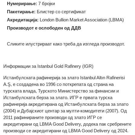
Форма:
Правоаголна
Големина:
21.00 x 35.50 x 2.35 мм
Нумерирање:
7 бројки
Пакетирање:
Блистер со сертификат
Акредитација:
London Bullion Market Association (LBMA)
Производот е ослободен од ДДВ
Сликите илустрираат како треба да изгледа производот.
Информации за
Istanbul Gold Rafinery (IGR)
Истанбулската рафинерија за злато Istanbul Altın Rafinerisi
A.Ş, е создадена во 1996 со поткрепата од страна на
турската влада, Турското Министерство за финансии и
Истанбулската берза за злато. ИГР е првата турска
рафинерија акредитирана од Истанбулската берза за злат
(2004) и Дубајскиот центар за мулти-комодитети (2007). Од