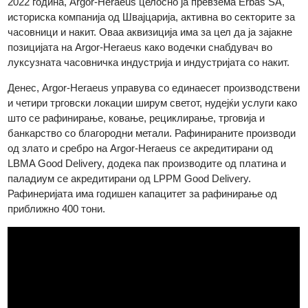
на Argor-Heraeus. Во 2017 година, Heraeus целосно ја
превзема Argor-Heraeus, со што стана најголемиот
снабдувач на услуги за благородни метали во светот. Во
2022 година, Argor-Heraeus целосно ја превзема Erbas SA,
историска компанија од Швајцарија, активна во секторите з
часовници и накит. Оваа аквизиција има за цел да ја зајакне
позицијата на Argor-Heraeus како водечки снабдувач во
луксузната часовничка индустрија и индустријата со накит.
Денес, Argor-Heraeus управува со единаесет производстве
и четири трговски локации ширум светот, нудејќи услуги как
што се рафинирање, ковање, рециклирање, трговија и
банкарство со благородни метали. Рафинираните производ
од злато и сребро на Argor-Heraeus се акредитирани од
LBMA Good Delivery, додека пак производите од платина и
паладиум се акредитирани од LPPM Good Delivery.
Рафинеријата има годишен капацитет за рафинирање од
приближно 400 тони.