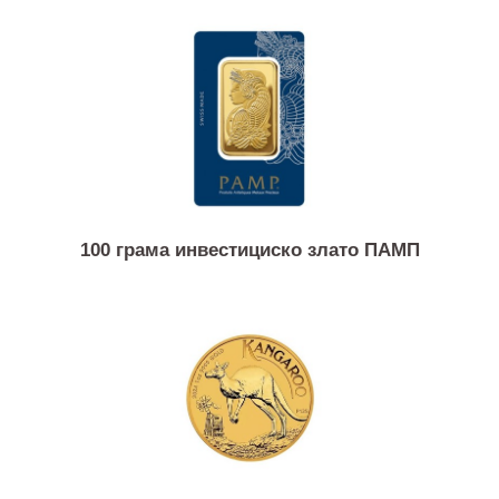
20 грама инвестициско злато ПАМП
100 грама инвестициско злато ПАМП