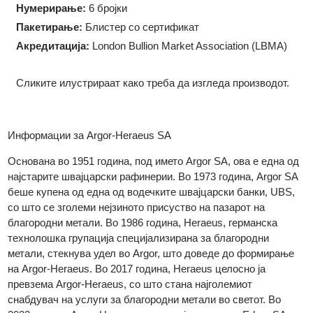
Форма:
Правоаголна
Големина:
8.70 x 15.00 x 0.50
мм
Нумерирање:
6 бројки
Пакетирање:
Блистер со сертификат
Акредитација:
London Bullion Market Association (LBMA)
Сликите илустрираат како треба да изгледа производот.
Информации за Argor-Heraeus SA
Основана во 1951 година, под името Argor SA, ова е една о
најстарите швајцарски рафинерии. Во 1973 година, Argor S
беше купена од една од водечките швајцарски банки, UBS,
со што се зголеми нејзиното присуство на пазарот на
благородни метали. Во 1986 година, Heraeus, германска
технолошка групација специјализирана за благородни
метали, стекнува удел во Argor, што доведе до формирање