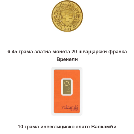
1 унца инвестициско злато ИГР
6.45 грама златна монета 20 швајцарски франка
Вренели