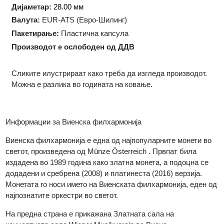
Технологија на производство:
Ковање
Форма:
Округла
Дијаметар:
28.00 мм
Валута:
EUR-ATS (Евро-Шилинг)
Пакетирање:
Пластична капсула
Производот е ослободен од ДДВ
Сликите илустрираат како треба да изгледа производот.
Можна е разлика во годината на ковање.
Информации за
Виенска филхармонија
Виенска филхармонија е една од најпопуларните монети во
светот, произведена од Münze Österreich . Првпат била
издадена во 1989 година како златна монета, а подоцна се
додадени и сребрена (2008) и платинеста (2016) верзија.
Монетата го носи името на Виенската филхармонија, еден 