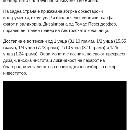
најпознатите оркестри во светот.
На предна страна е прикажана Златната сала на
концертната сала Wiener Musikverein во Виена.
На задна страна е прикажана збирка оркестарски
инструменти, вклучувајќи виолончело, виолини, харфа,
фагот и валдхорна. Дизајнирана од Томас Пезендорфер,
поранешен главен гравер на Австриската ковачница.
Достапна е во тежини од 1 унца (31.10 грама), 1/2 унца (15.
грама), 1/4 унца (7.78 грама), 1/10 унца (3.10 грама) и 1/25
унца (1.24 грама). Оваа монета е позната по својот прекрас
дизајн, висока чистота и ликвидност на пазарот на
благородни метали што ја прави одличен избор за секој
инвеститор.