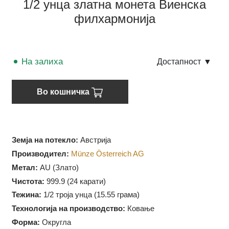
1/2 унца златна монета Виенска
филхармонија
На залиха
Достапност
▼
Во кошничка
Земја на потекло:
Австрија
Производител:
Münze Österreich AG
Метал:
AU (Злато)
Чистота:
999.9 (
24 карати)
Тежина:
1/2 троја унца (15.55 грама)