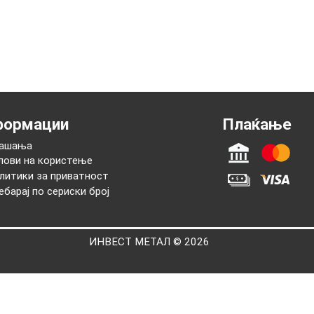
нформации
Плаќањ
Прашања
Услови на користење
Политики за приватност
Пребарај по сериски број