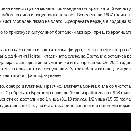
сребрена инвестициска монета произведена од Кралската Ков
а, симбол на сила и национална гордост. Воведена во 1987 го
стечкиот глобален пазар на злато. Сребрената верзија е под
лно го прикажува актуелниот британски монарх, при што крал
ва.
етставена како силна и заштитничка фигура, често стоејќи со
нирана од Филип Нејтан, класичната слика на Британија оста
 изданија со алтернативни уметнички интерпретации. Од 202
е латентна слика што се менува помеѓу трозабец и катанец, 
ност и заштита од фалсификување.
лато, сребро и платина. Првично, златната монета била со чи
злато. Сребрената Британија првично беше изработена со .95
 монети се достапни во 1 унца (31.10 грама), 1/2 унца (15.55 г
сто достапна во 1 oz, но исто така биле издадени и поголеми в