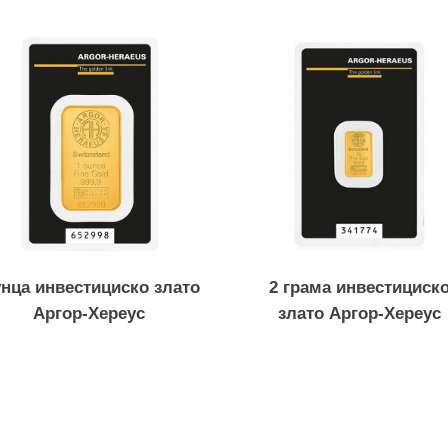
Слични продукти
1 унца инвестициско злато
2 грама инвест
Аргор-Хереус
злато Аргор-Х