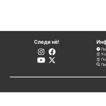
Следи нѐ!
И