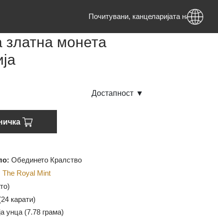
Почитувани, канцеларијата на ад
унца златна монета
анија
лиха
Достапност
▼
о кошничка
 потекло:
Обединето Кралство
дител:
The Royal Mint
U (Злато)
999.9 (
24 карати)