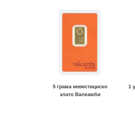
5 грама инвестициско
злато Валкамби