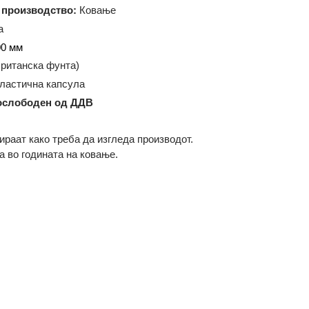
/4 троја унца (7.78 грама)
ија на производство:
Ковање
кругла
ар:
22.00 мм
BP (Британска фунта)
ање:
Пластична капсула
дот е ослободен од ДДВ
илустрираат како треба да изгледа производот.
разлика во годината на ковање.