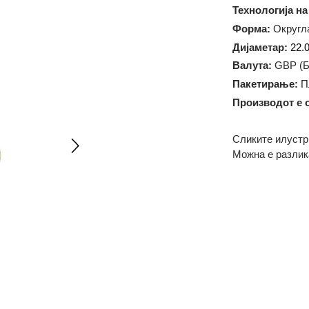
Тежина:
1
Технолог
Форма:
О
Дијамет
Валута:
G
Пакетир
Произво
Сликите 
Можна е 