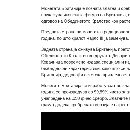
Информации за Британија
Монетата Британија е позната златна и 
прикажува иконската фигура на Британиј
одговор на Обединетото Кралство кон ра
Предната страна на монетата традициона
година, по што кралот Чарлс III ја замену
Задната страна ја оживува Британија, пр
Обединетото Кралство во другата. Дизај
Ковачница повремено издава специјални
безбедносни карактеристики, како што с
Британија, додавајќи естетска привлеч
Монетите Британија се изработуваат во з
година се произведува со 99,99% чисто 
унапредена на .999 фино сребро. Златните
грама) додека сребрената верзија е најче