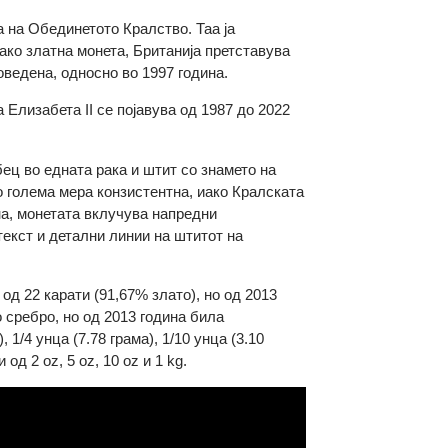
ачница на Обединетото Кралство. Таа ја
дина како златна монета, Британија претставува
оцна воведена, односно во 1997 година.
ицата Елизабета II се појавува од 1987 до 2022
 трозабец во едната рака и штит со знамето на
нува во голема мера конзистентна, иако Кралската
1 година, монетата вклучува напредни
микро-текст и детални линии на штитот на
стота од 22 карати (91,67% злато), но од 2013
8 фино сребро, но од 2013 година била
рама), 1/4 унца (7.78 грама), 1/10 унца (3.10
ерзии од 2 oz, 5 oz, 10 oz и 1 kg.