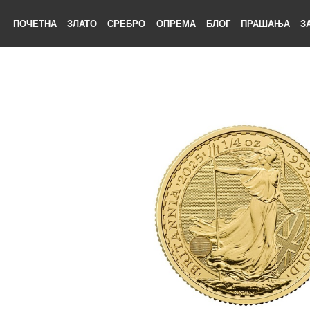
ПОЧЕТНА
ЗЛАТО
СРЕБРО
ОПРЕМА
БЛОГ
ПРАШАЊА
ЕТНА
АТО
БРО
ЕМА
ОГ
ШАЊА
НАС
ТАКТ