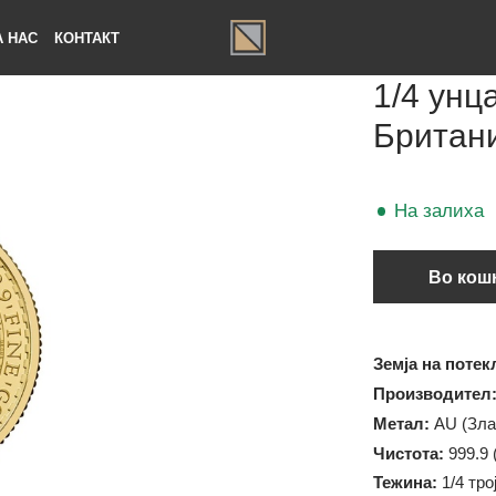
ЗА НАС
КОНТАКТ
1/4 
Брит
На за
В
Земја на
Произво
Метал:
A
Чистота: