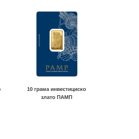
ициско
10 грама инвестициско
ереус
злато ПАМП