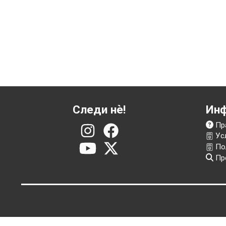
20 француски франци
Наполеон
Следи нѐ!
И