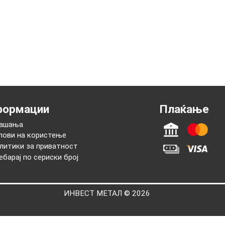
Виенска филхармонија
10 швајцарски 
Вренели
нформации
Плаќањ
Прашања
Услови на користење
Политики за приватност
Пребарај по сериски број