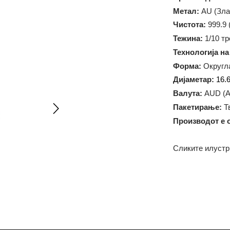
Произво
Метал:
A
Чистота:
Тежина:
1
Технолог
Форма:
О
Дијамет
Валута:
Пакетир
Произво
Сликите 