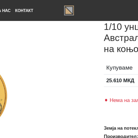
ЗА НАС
КОНТАКТ
1/10
Авст
на к
Купув
25.610
Нема 
Земја на