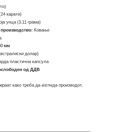
дител:
The Perth Mint
U (Злато)
999.9 (
24 карати)
/10 троја унца (3.11 грама)
ија на производство:
Ковање
кругла
ар:
16.60 мм
AUD (Австралиски долар)
ање:
Тврда пластична капсула
дот е ослободен од ДДВ
илустрираат како треба да изгледа производот.