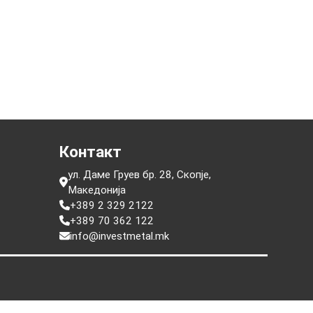
франка
Кинеска панда
е
Контакт
ул. Даме Груев бр. 28, Скопје,
Македонија
+389 2 329 2122
+389 70 362 122