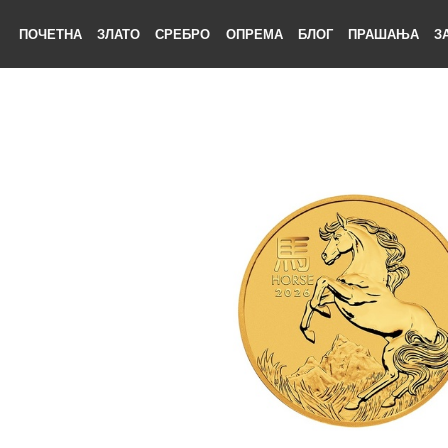
ПОЧЕТНА
ЗЛАТО
СРЕБРО
ОПРЕМА
БЛОГ
ПРАШАЊА
ЕТНА
АТО
БРО
ЕМА
ОГ
ШАЊА
НАС
ТАКТ