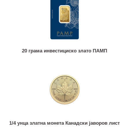
50 грама инвестициско злато ПАМП
20 грама инвестициско злато ПАМП