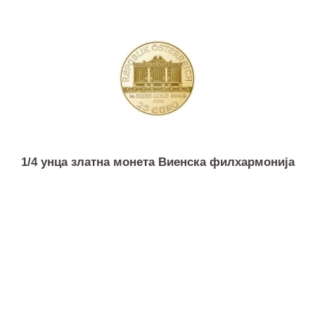
1/4 унца златна монета Канадски јаворов лист
1/4 унца златна монета Виенска филхармонија