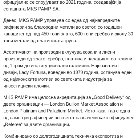
Во 1981 година, MKS (Switzerland) SA стекна мнозински уде
По децении оперативна интеграција, двете компании
официјално се споујуваат во 2021 година, создавајќи ја
сегашната MKS PAMP SA.
Денес, MKS PAMP управува со една од најнапредните
рафинерии за благородни метали во светот, со годишен
капацитет од над 450 тони злато, 600 тони сребро и околу 3
тони метали од платинската група.
Асортиманот на производи вклучува ковани и лиени
производи од злато, сребро, платина и паладиум, со тежин
од 1 грам до институционални големини. Најпознатиот
дизајн, Lady Fortuna, воведен во 1979 година, останува еде
од најиконските мотиви во светската индустрија за
инвестициски плочки.
MKS PAMP има целосна акредитација за „Good Delivery“ од
двете организации — London Bullion Market Association и