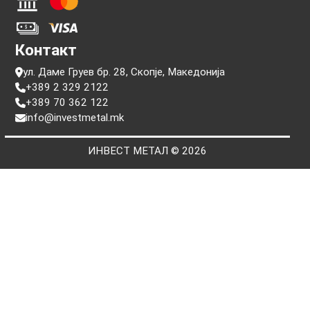
Информации
Прашања
Услови на користење
Политики за приватност
Пребарај по сериски број
Плаќање
Контакт
ул. Даме Груев бр. 28, Скопје, Македонија
+389 2 329 2122
+389 70 362 122
info@investmetal.mk
ИНВЕСТ МЕТАЛ © 2026