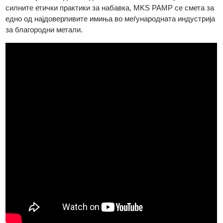
London Platinum and Palladium Market. Исто така, таа е една
од само три рафинерии во светот назначени како официјал
„Referee“ за двете организации.
Комбинирано со долгогодишната техничка експертиза и
силните етички практики за набавка, MKS PAMP се смета з
едно од најдоверливите имиња во меѓународната индустриј
за благородни метали.