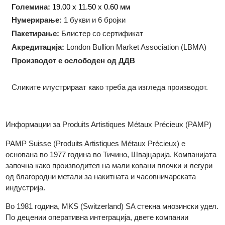
Технологија на производство:
Ковање
Форма:
Правоаголна
Големина:
19.00 x 11.50 x 0.60
мм
Нумерирање:
1 букви и 6 бројки
Пакетирање:
Блистер со сертификат
Акредитација:
London Bullion Market Association (LBMA)
Производот е ослободен од ДДВ
Сликите илустрираат како треба да изгледа производот.
Информации за Produits Artistiques Métaux Précieux (PAMP)
PAMP Suisse (Produits Artistiques Métaux Précieux) е
основана во 1977 година во Тичино, Швајцарија. Компанијат
започна како производител на мали ковани плочки и легури
од благородни метали за накитната и часовничарската
индустрија.