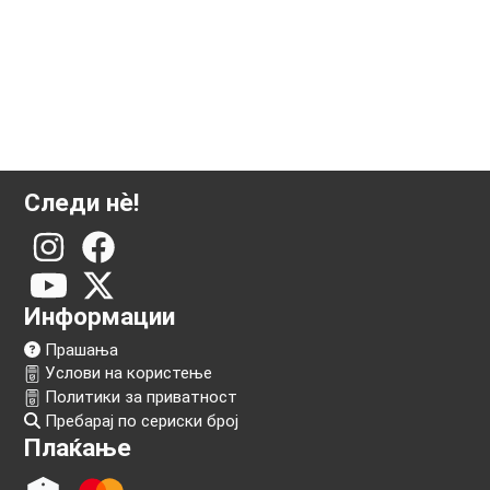
Следи нѐ!