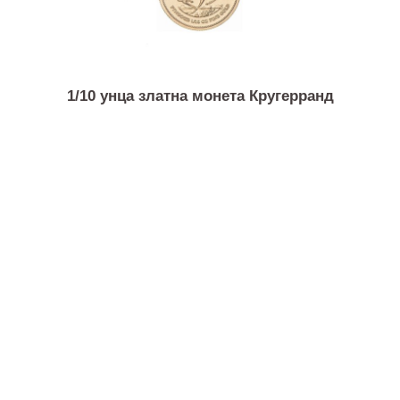
1/4 унца златна монета Американски орел
1/10 унца златна монета Кругерранд