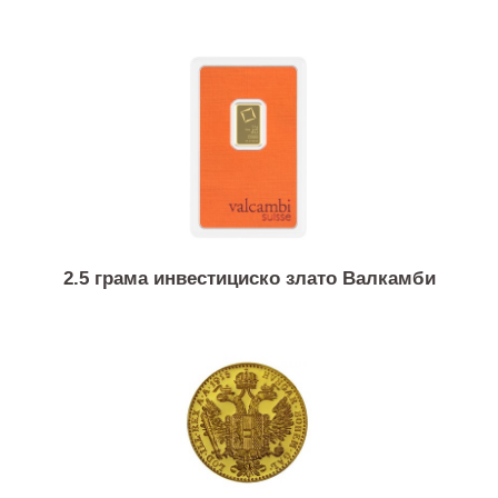
Слични продукти
2.5 грама инвестициско злато Валкамби