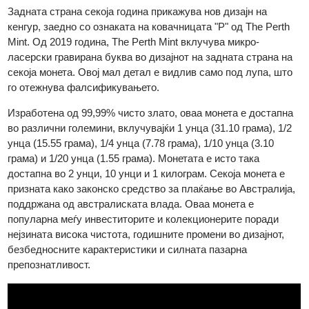
На предната страна е прикажан ликот на кралот Чарлс III
(претходно кралицата Елизабета II пред 2023 година).​
Задната страна секоја година прикажува нов дизајн на
кенгур, заедно со ознаката на ковачницата "P" од The Perth
Mint. Од 2019 година, The Perth Mint вклучува микро-
ласерски гравирана буква во дизајнот на задната страна на
секоја монета. Овој мал детал е видлив само под лупа, што
го отежнува фалсификувањето.​
Изработена од 99,99% чисто злато, оваа монета е достапна
во различни големини, вклучувајќи 1 унца (31.10 грама),
1/2
унца (15.55 грама), 1/4 унца (7.78 грама), 1/10 унца (3.10
грама) и 1/20 унца (1.55 грама). Монетата е исто така
достапна во 2 унци, 10 унци и 1 килограм. Секоја монета е
призната како законско средство за плаќање во Австралија
поддржана од австралиската влада. Оваа монета е
популарна меѓу инвеститорите и колекционерите поради
нејзината висока чистота, годишните промени во дизајнот,