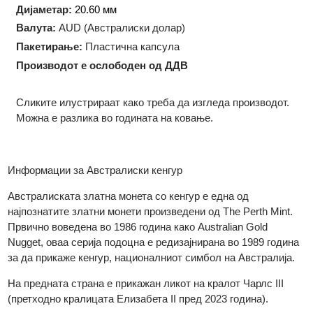
Технологија на производство:
Ковање
Форма:
Округла
Дијаметар:
20.60 мм
Валута:
AUD (Австралиски долар)
Пакетирање:
Пластична капсула
Производот е ослободен од ДДВ
Сликите илустрираат како треба да изгледа производот.
Можна е разлика во годината на ковање.
Информации за Австралиски кенгур
Австралиската златна монета со кенгур е една од
најпознатите златни монети произведени од The Perth Mint.
Првично воведена во 1986 година како Australian Gold
Nugget, оваа серија подоцна е редизајнирана во 1989 годин
за да прикаже кенгур, националниот симбол на Австралија.​