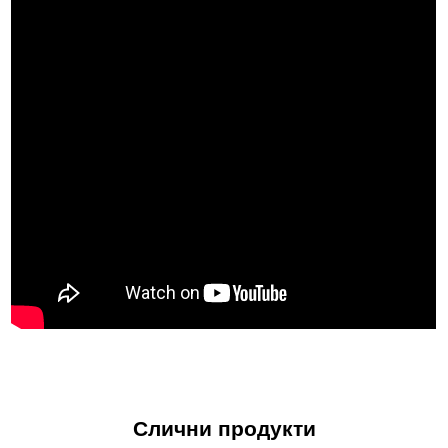
безбедносните карактеристики и силната пазарна
препознатливост.