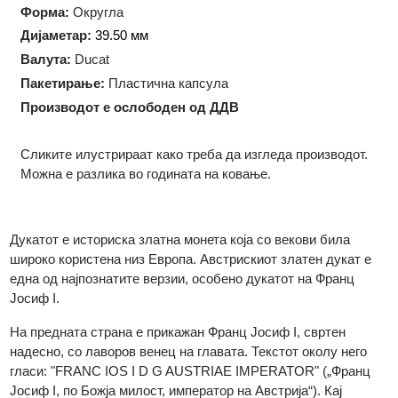
Чисто злато:
13.77 грама
Технологија на производство:
Ковање
Форма:
Округла
Дијаметар:
39.50 мм
Валута:
Ducat
Пакетирање:
Пластична капсула
Производот е ослободен од ДДВ
Сликите илустрираат како треба да изгледа производот.
Можна е разлика во годината на ковање.
Дукатот е историска златна монета која со векови била
широко користена низ Европа. Австрискиот златен дукат е
една од најпознатите верзии, особено дукатот на Франц
Јосиф I.
На предната страна е прикажан Франц Јосиф I, свртен