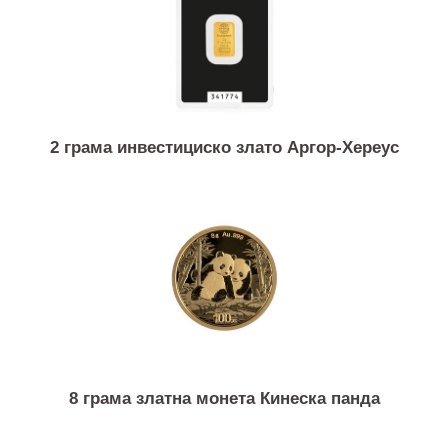
2 грама инвестициско злато Аргор-Хереус