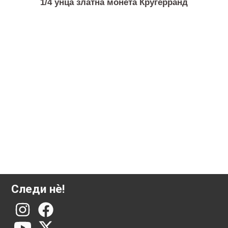
1/4 унца златна монета Кругерранд