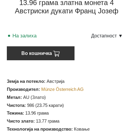
13.96 грама златна монета 4
Австриски дукати Франц Јозеф
На залиха
Достапност
▼
Во кошничка
Земја на потекло:
Австрија
Производител:
Münze Österreich AG
Метал:
AU (Злато)
Чистота:
986 (
23.75
карати)
Тежина:
13.96 грама