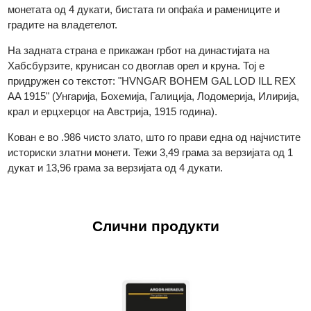
надесно, со лаворов венец на главата. Текстот околу него
гласи: "FRANC IOS I D G AUSTRIAE IMPERATOR" („Франц
Јосиф I, по Божја милост, император на Австрија“). Кај
монетата од 4 дукати, бистата ги опфаќа и рамениците и
градите на владетелот.
На задната страна е прикажан грбот на династијата на
Хабсбурзите, крунисан со двоглав орел и круна. Тој е
придружен со текстот: "HVNGAR BOHEM GAL LOD ILL RE
AA 1915" (Унгарија, Бохемија, Галиција, Лодомерија, Илирија
крал и ерцхерцог на Австрија, 1915 година).
Кован е во .986 чисто злато, што го прави една од најчисти
историски златни монети. Тежи 3,49 грама за верзијата од 1
дукат и 13,96 грама за верзијата од 4 дукати.
Слични продукти