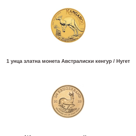
8 грама златна монета Кинеска панда
1 унца златна монета Австралиски кенгур / Нуге