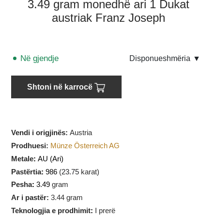
3.49 gram monedhë ari 1 Dukat
austriak Franz Joseph
Në gjendje
Disponueshmëria
▼
Shtoni në karrocë
Vendi i origjinës:
Austria
Prodhuesi
:
Münze Österreich AG
Metale
:
AU
(Ari)
Pastërtia
:
986
(
23.75
karat)
Pesha
:
3.49
gram