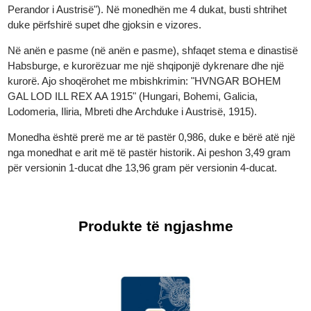
është paraqitur në profil, përballë djathtas, me një kurorë dafine
në kokë. Mbishkrimi rreth tij thotë: "FRANC IOS I D G
AUSTRIAE IMPERATOR" ("Franz Joseph I, me hirin e Zotit,
Perandor i Austrisë"). Në monedhën me 4 dukat, busti shtrihet
duke përfshirë supet dhe gjoksin e vizores.
Në anën e pasme (në anën e pasme), shfaqet stema e dinastis
Habsburge, e kurorëzuar me një shqiponjë dykrenare dhe një
kurorë. Ajo shoqërohet me mbishkrimin: "HVNGAR BOHEM
GAL LOD ILL REX AA ​​1915" (Hungari, Bohemi, Galicia,
Lodomeria, Iliria, Mbreti dhe Archduke i Austrisë, 1915).
Monedha është prerë me ar të pastër 0,986, duke e bërë atë një
nga monedhat e arit më të pastër historik. Ai peshon 3,49 gram
për versionin 1-ducat dhe 13,96 gram për versionin 4-ducat.
Produkte të ngjashme