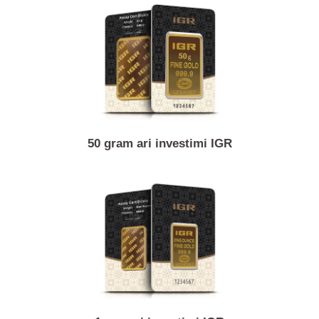
1/10 ons monedhë ari kanguri Australian / Nugget
50 gram ari investimi IGR