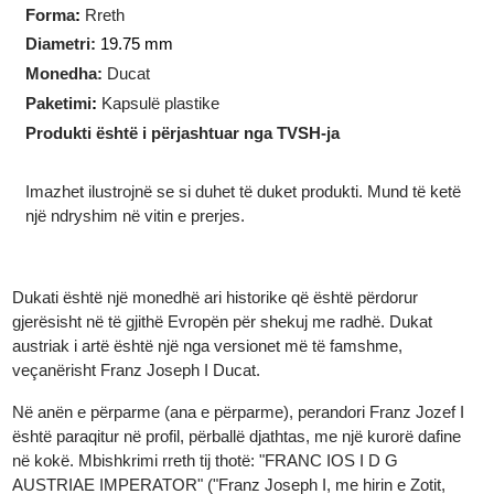
Ar i pastër:
3.44 gram
Teknologjia e prodhimit
:
I prerë
Forma
:
Rreth
Diametri:
19.75 mm
Monedha:
Ducat
Paketimi
:
Kapsulë plastike
Produkti është i përjashtuar nga TVSH-ja
Imazhet ilustrojnë se si duhet të duket produkti. Mund të ketë
një ndryshim në vitin e prerjes.
Dukati është një monedhë ari historike që është përdorur
gjerësisht në të gjithë Evropën për shekuj me radhë. Dukat
austriak i artë është një nga versionet më të famshme,
veçanërisht Franz Joseph I Ducat.
Në anën e përparme (ana e përparme), perandori Franz Jozef I