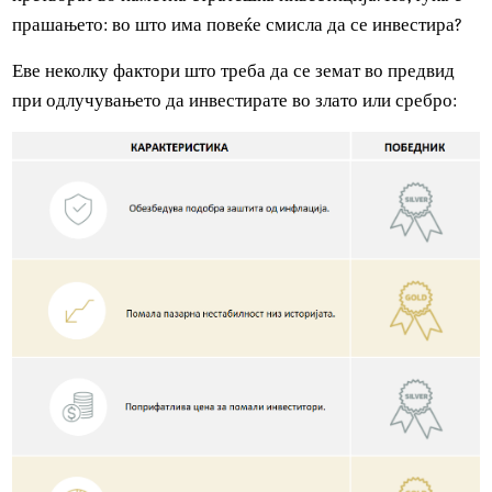
И двата метали имаат атрибути доволно вредни за да ги
претворат во паметна стратешка инвестиција. Но, тука е
прашањето: во што има повеќе смисла да се инвестира?
Еве неколку фактори што треба да се земат во предвид
при одлучувањето да инвестирате во злато или сребро: