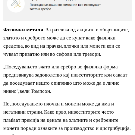
Физички метали
: За разлика од акциите и обврзниците
златото и среброто може да се купат како физички
средства, во вид на прачки, плочки или монети кои се
чуваат приватно или во сефови или трезори.
„Поседувањето злато или сребро во физичка форма