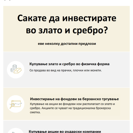
Како можете да инвестирате во злато и
сребро
Една од главните атракции на златото и среброто е тоа
што и двете може да се купат во различни инвестициски
форми: