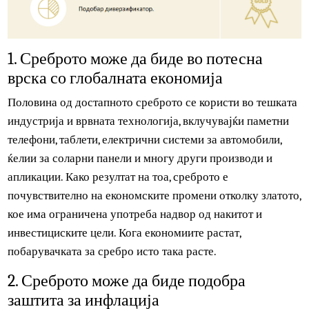
1. Среброто може да биде во потесна
врска со глобалната економија
Половина од достапното среброто се користи во тешкат
индустрија и врвната технологија, вклучувајќи паметни
телефони, таблети, електрични системи за автомобили,
ќелии за соларни панели и многу други производи и
апликации. Како резултат на тоа, среброто е
почувствително на економските промени отколку златот
кое има ограничена употреба надвор од накитот и
инвестициските цели. Кога економиите растат,