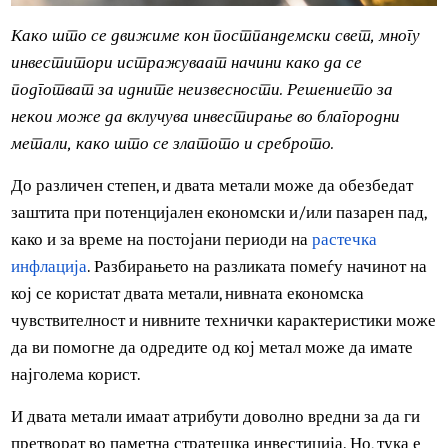
Како што се движиме кон постпандемски свет, многу
инвеститори истражуваат начини како да се
подготват за идните неизвесности. Решението за
некои може да вклучува инвестирање во благородни
метали, како што се златото и среброто.
До различен степен, и двата метали може да обезбедат
заштита при потенцијален економски и/или пазарен пад
како и за време на постојани периоди на
растечка
инфлација
. Разбирањето на разликата помеѓу начинот н
кој се користат двата метали, нивната економска
чувствителност и нивните технички карактеристики мо
да ви помогне да одредите од кој метал може да имате
најголема корист.