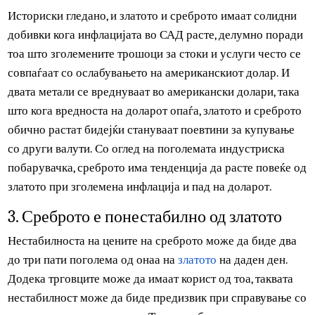
побарувачката за сребро исто така расте.
2. Среброто може да биде подобра
заштита за инфлација
Историски гледано, и златото и среброто имаат солидни
добивки кога инфлацијата во САД расте, делумно порад
тоа што зголемените трошоци за стоки и услуги често с
совпаѓаат со ослабувањето на американскиот долар. И
двата метали се вреднуваат во американски долари, так
што кога вредноста на доларот опаѓа, златото и среброт
обично растат бидејќи стануваат поевтини за купување
со други валути. Со оглед на поголемата индустриска
побарувачка, среброто има тенденција да расте повеќе 
златото при зголемена инфлација и пад на доларот.
3. Среброто е понестабилно од златото