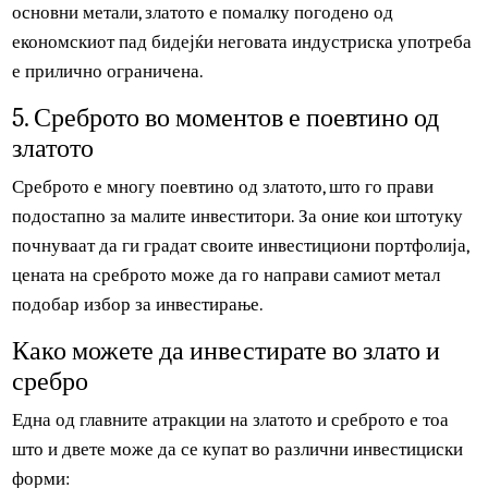
берзите, обврзниците и суровините. Сепак, златото се
смета за помоќен диверзификатор. Тоа никогаш не е
поврзано со берзите и има многу ниски корелации со
другите главни класи на средства - и тоа со добра
причина: за разлика од среброто и индустриските
основни метали, златото е помалку погодено од
економскиот пад бидејќи неговата индустриска употреб
е прилично ограничена.
5. Среброто во моментов е поевтино од
златото
Среброто е многу поевтино од златото, што го прави
подостапно за малите инвеститори. За оние кои штотуку
почнуваат да ги градат своите инвестициони портфолија
цената на среброто може да го направи самиот метал
подобар избор за инвестирање.