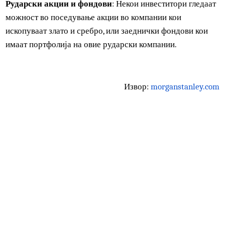
трошоците за одржување на физичкото снабдување со
злато или сребро и наплата на коефициент за трошоците
Но, инвестирањето во ЕТФ не им дава на инвеститорите
пристап до споменатите метали. Исто така, некои ЕТФ к
тргуваат со благородни метали се оданочуваат како
колекционерски предмети и немаат корист од понискит
стапки на долгорочните капитални добивки.
Рударски акции и фондови
: Некои инвеститори гледаа
можност во поседување акции во компании кои
ископуваат злато и сребро, или заеднички фондови кои
имаат портфолија на овие рударски компании.
Извор:
morganstanley.c