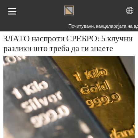
Почитувани, канцеларијата на ад
ЗЛАТО наспроти СРЕБРО: 5 клучн
разлики што треба да ги знаете
ЕТНА
АТО
БРО
ЕМА
ОГ
ШАЊА
НАС
ТАКТ