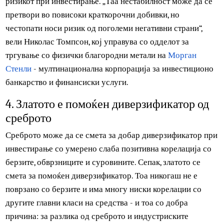
Нестабилноста на цените на среброто може да биде два
до три пати поголема од онаа на
златото
на даден ден.
Додека трговците може да имаат корист од тоа, таквата
нестабилност може да биде предизвик при справување 
ризикот при инвестирање. „Таа нестабилност може да се
претвори во повисоки краткорочни добивки, но
честопати носи ризик од поголеми негативни страни“,
вели Николас Томпсон, кој управува со одделот за
тргување со физички благородни метали на
Морган
Стенли
- мултинационална корпорација за инвестицион
банкарство и финансиски услуги.
4. Златото е помоќен диверзификатор од
среброто
Среброто може да се смета за добар диверзификатор п
инвестирање со умерено слаба позитивна корелација со