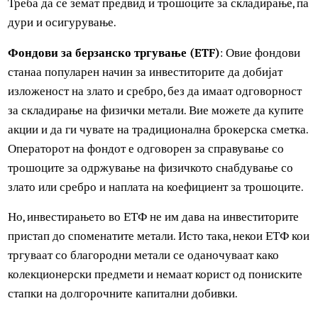
предизвикува задоволство кај инвеститорите кои сакаат
да поседуваат нешто опипливо што може да е лично
нивно“, вели Томпсон.
Но, поседувањето плочки и монети може да има и
негативни страни. Како прво, инвеститорите често
плаќаат премија на цената на златните и сребрените
монети поради ознаките за производство и дистрибуција
Треба да се земат предвид и трошоците за складирање, 
дури и осигурување.
Фондови за берзанско тргување (ETF)
: Овие фондови
станаа популарен начин за инвеститорите да добијат
изложеност на злато и сребро, без да имаат одговорност
за складирање на физички метали. Вие можете да купит
акции и да ги чувате на традиционална брокерска сметк
Операторот на фондот е одговорен за справување со