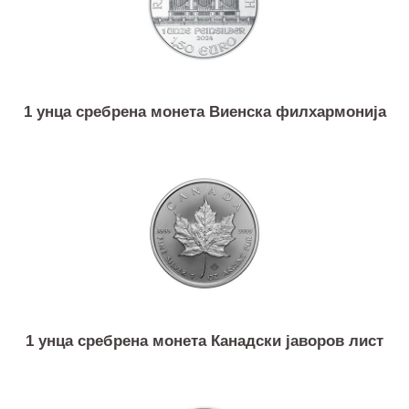
1 унца сребрена монета Виенска филхармонија