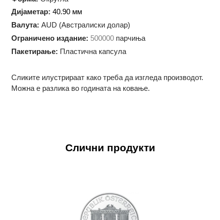
Технологија на производство:
Ковање
Форма:
Округла
Дијаметар:
40.90 мм
Валута:
AUD (Австралиски долар)
Oграничено издание:
500000
парчиња
Пакетирање:
Пластична капсула
Сликите илустрираат како треба да изгледа производот.
Можна е разлика во годината на ковање.
Слични продукти