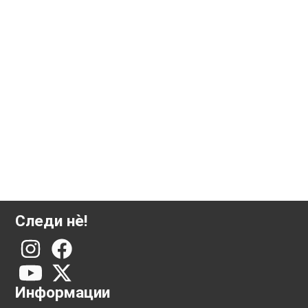
500 грама сребрена плочка Аргор-Хереус