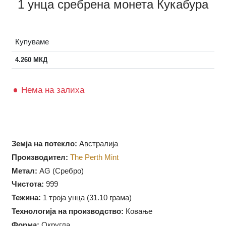
1 унца сребрена монета Кукабура
Купуваме
4.260
МКД
Нема на залиха
Земја на потекло:
Австралија
Производител:
The Perth Mint
Метал:
AG (Сребро)
Чистота:
999
Тежина:
1 троја унца (31.10 грама)