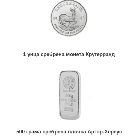
1 унца сребрена монета Канадски јаворов лист
1 унца сребрена монета Кругерранд