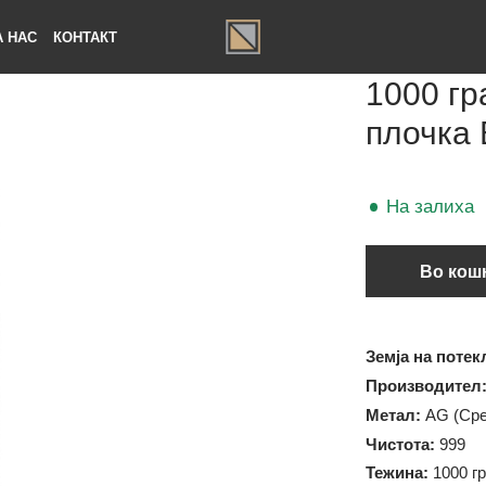
ЗА НАС
КОНТАКТ
1000
плоч
На за
В
Земја на
Произво
Метал:
A
Чистота: