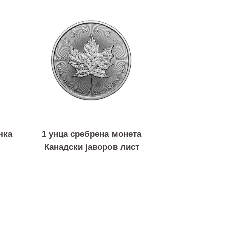
а плочка
1 унца сребрена монета
ус
Канадски јаворов лист