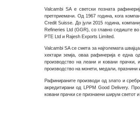
Информации за Valcambi SA
Valcambi SA е светски позната рафине
претприемачи. Од 1967 година, кога ко
Credit Suisse. До јули 2015 година, ком
Refineries Ltd (GGR), со главно седиште
PTE Ltd и Rajesh Exports Limited.
Valcambi SA се смета за најголемата шв
хектари земја, оваа рафинерија е едн
производство на леани и ковани прачки
производство на монети, медали, празни
Рафинираните производи од злато и сре
акредитирани од LPPM Good Delivery. 
ковани прачки се признаени ширум свето