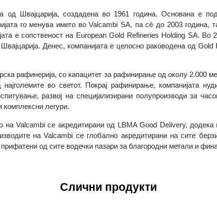
рија од Швајцарија, создадена во 1961 година. Основана
мпанијата го менува името во Valcambi SA, па сè до 2003 го
панијата е сопственост на European Gold Refineries Holding S
 во Швајцарија. Денес, компанијата е целосно раководена од G
ајцарска рафинерија, со капацитет за рафинирање од околу 2.
а од најголемите во светот. Покрај рафинирање, компанија
, испитување, развој на специјализирани полупроизводи з
ни и комплексни легури.
бро на Valcambi се акредитирани од LBMA Good Delivery, 
Производите на Valcambi се глобално акредитирани на сите
т и прифатени од сите водечки пазари за благородни метали