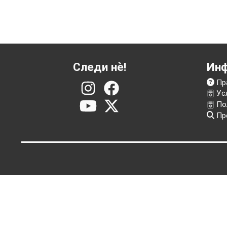
Следи нѐ!
И