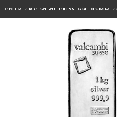
ПОЧЕТНА
ЗЛАТО
СРЕБРО
ОПРЕМА
БЛОГ
ПРАШАЊА
ЕТНА
АТО
БРО
ЕМА
ОГ
ШАЊА
НАС
ТАКТ