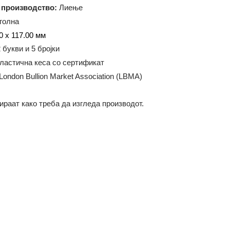
000 грама
ија на производство:
Лиење
равоаголна
а:
53.00 x 117.00 мм
ање:
2 букви и 5 бројки
ање:
Пластична кеса со сертификат
ација:
London Bullion Market Association (LBMA)
илустрираат како треба да изгледа производот.