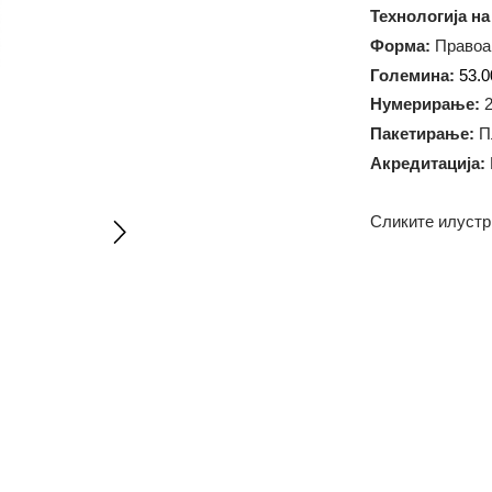
Тежина:
1
Технолог
Форма:
П
Големин
Нумерир
Пакетир
Акредит
Сликите 