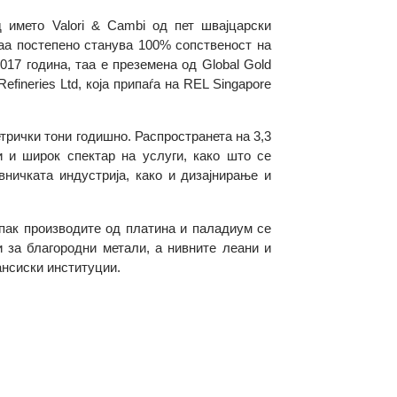
 е под името Valori & Cambi од пет швајцарски
дина, таа постепено станува 100% сопственост на
A. Во 2017 година, таа е преземена од Global Gold
old Refineries Ltd, која припаѓа на REL Singapore
000 метрички тони годишно. Распространета на 3,3
та нуди и широк спектар на услуги, како што се
а часовничката индустрија, како и дизајнирање и
додека пак производите од платина и паладиум се
 берзи за благородни метали, а нивните леани и
 и финансиски институции.