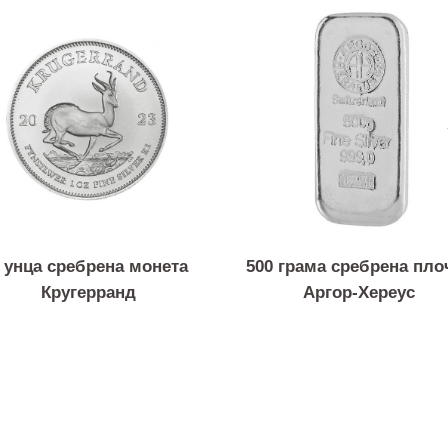
Слични продукти
1 унца сребрена монета
500 грама сребрен
Кругерранд
Аргор-Хере