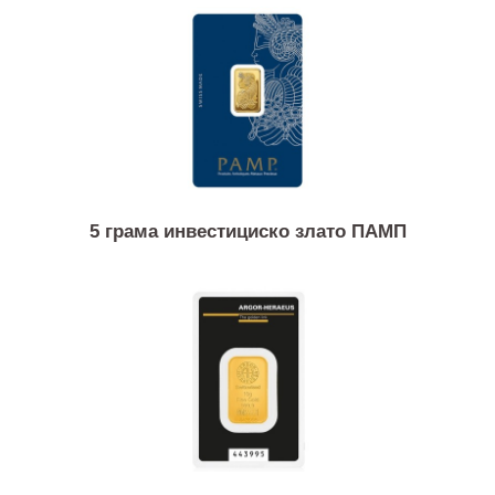
3.22 грама златна монета 10 швајцарски франка
Вренели
5 грама инвестициско злато ПАМП