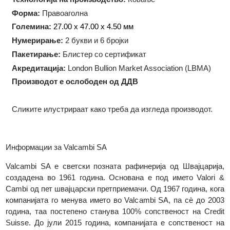
Тежина:
100 грама
Технологија на производство:
Ковање
Форма:
Правоаголна
Големина:
27.00 x 47.00 x 4.50 мм
Нумерирање:
2 букви и 6 бројки
Пакетирање:
Блистер со сертификат
Акредитација:
London Bullion Market Association (LBMA)
Производот е ослободен од ДДВ
Сликите илустрираат како треба да изгледа производот.
Информации за Valcambi SA
Valcambi SA е светски позната рафинерија од Швајцариј
создадена во 1961 година. Основана е под името Valori
Cambi од пет швајцарски претприемачи. Од 1967 година, ко