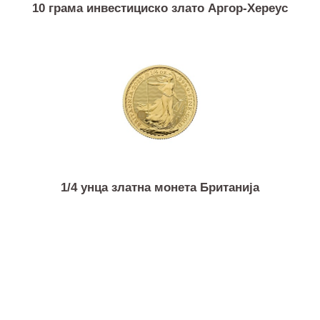
10 грама инвестициско злато Аргор-Хереус
1/4 унца златна монета Британија