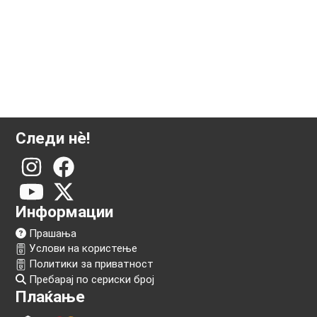
Следи нѐ!