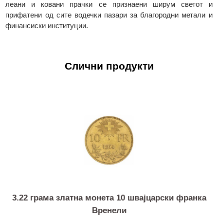
акредитирани од LBMA Good Delivery, додека п
производите од платина и паладиум се акредитирани 
LPPM Good Delivery. Производите на Valcambi се глобал
акредитирани на сите берзи за благородни метали, а нивни
леани и ковани прачки се признаени ширум светот
прифатени од сите водечки пазари за благородни метали
финансиски институции.
Слични продукти