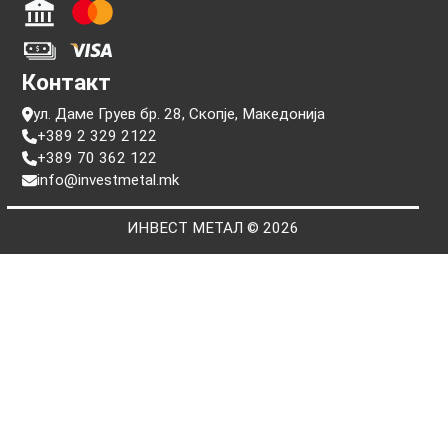
Информации
Прашања
Услови на користење
Политики за приватност
Пребарај по сериски број
Плаќање
Контакт
ул. Даме Груев бр. 28, Скопје, Македонија
+389 2 329 2122
+389 70 362 122
info@investmetal.mk
ИНВЕСТ МЕТАЛ © 2026