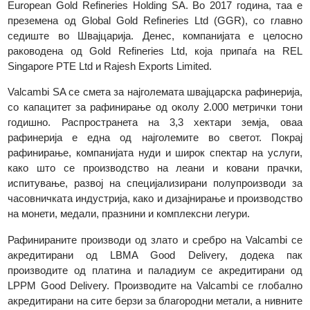
компанијата го менува името во Valcambi SA, па сè до 20
година, таа постепено станува 100% сопственост на Cred
Suisse. До јули 2015 година, компанијата е сопственост 
European Gold Refineries Holding SA. Во 2017 година, таа
преземена од Global Gold Refineries Ltd (GGR), со глав
седиште во Швајцарија. Денес, компанијата е целос
раководена од Gold Refineries Ltd, која припаѓа на R
Singapore PTE Ltd и Rajesh Exports Limited.
Valcambi SA се смета за најголемата швајцарска рафинериј
со капацитет за рафинирање од околу 2.000 метрички то
годишно. Распространета на 3,3 хектари земја, ов
рафинерија е една од најголемите во светот. Покр
рафинирање, компанијата нуди и широк спектар на услуг
како што се производство на леани и ковани прачк
испитување, развој на специјализирани полупроизводи 
часовничката индустрија, како и дизајнирање и производст
на монети, медали, празнини и комплексни легури.
Рафинираните производи од злато и сребро на Valcambi 