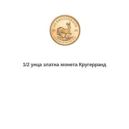
1/2 унца златна монета Виенска филхармонија
1/2 унца златна монета Кругерранд