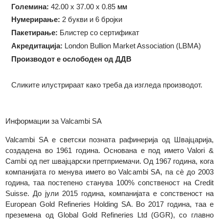
Технологија на производство:
Ковање
Форма:
Правоаголна
Големина:
42.00 x 37.00 x 0.85
мм
Нумерирање:
2 букви и 6 бројки
Пакетирање:
Блистер со сертификат
Акредитација:
London Bullion Market Association (LBMA)
Производот е ослободен од ДДВ
Сликите илустрираат како треба да изгледа производот.
Информации за Valcambi SA
Valcambi SA е светски позната рафинерија од Швајцариј
создадена во 1961 година. Основана е под името Valori
Cambi од пет швајцарски претприемачи. Од 1967 година, ко
компанијата го менува името во Valcambi SA, па сè до 20
година, таа постепено станува 100% сопственост на Cred