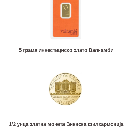
10 грама инвестициско злато ПАМП
5 грама инвестициско злато Валкамби