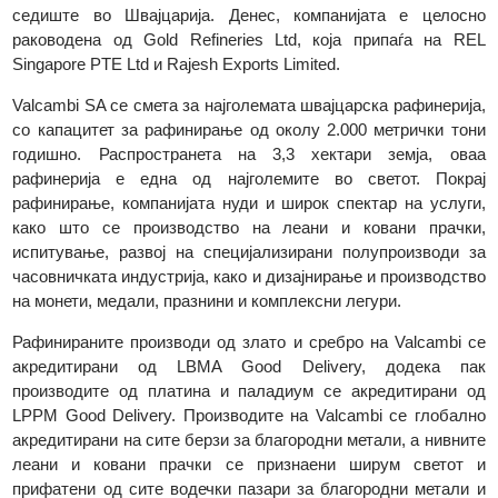
Suisse. До јули 2015 година, компанијата е сопственост 
European Gold Refineries Holding SA. Во 2017 година, таа
преземена од Global Gold Refineries Ltd (GGR), со глав
седиште во Швајцарија. Денес, компанијата е целос
раководена од Gold Refineries Ltd, која припаѓа на R
Singapore PTE Ltd и Rajesh Exports Limited.
Valcambi SA се смета за најголемата швајцарска рафинериј
со капацитет за рафинирање од околу 2.000 метрички то
годишно. Распространета на 3,3 хектари земја, ов
рафинерија е една од најголемите во светот. Покр
рафинирање, компанијата нуди и широк спектар на услуг
како што се производство на леани и ковани прачк
испитување, развој на специјализирани полупроизводи 
часовничката индустрија, како и дизајнирање и производст
на монети, медали, празнини и комплексни легури.
Рафинираните производи од злато и сребро на Valcambi 
акредитирани од LBMA Good Delivery, додека п
производите од платина и паладиум се акредитирани 