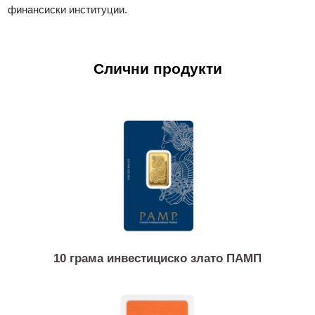
LPPM Good Delivery. Производите на Valcambi се глобал
акредитирани на сите берзи за благородни метали, а нивни
леани и ковани прачки се признаени ширум светот
прифатени од сите водечки пазари за благородни метали
финансиски институции.
Слични продукти