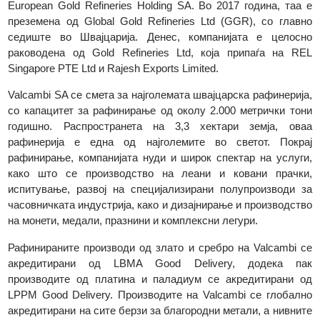
компанијата го менува името во Valcambi SA, па сè до 20
година, таа постепено станува 100% сопственост на Cred
Suisse. До јули 2015 година, компанијата е сопственост 
European Gold Refineries Holding SA. Во 2017 година, таа
преземена од Global Gold Refineries Ltd (GGR), со глав
седиште во Швајцарија. Денес, компанијата е целос
раководена од Gold Refineries Ltd, која припаѓа на R
Singapore PTE Ltd и Rajesh Exports Limited.
Valcambi SA се смета за најголемата швајцарска рафинериј
со капацитет за рафинирање од околу 2.000 метрички то
годишно. Распространета на 3,3 хектари земја, ов
рафинерија е една од најголемите во светот. Покр
рафинирање, компанијата нуди и широк спектар на услуг
како што се производство на леани и ковани прачк
испитување, развој на специјализирани полупроизводи 
часовничката индустрија, како и дизајнирање и производст
на монети, медали, празнини и комплексни легури.
Рафинираните производи од злато и сребро на Valcambi 