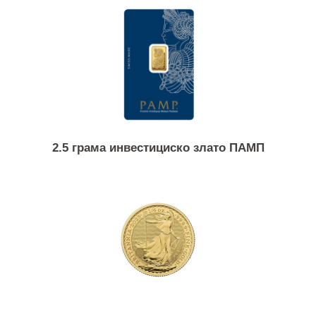
1 унца инвестициско злато ПАМП
2.5 грама инвестициско злато ПАМП