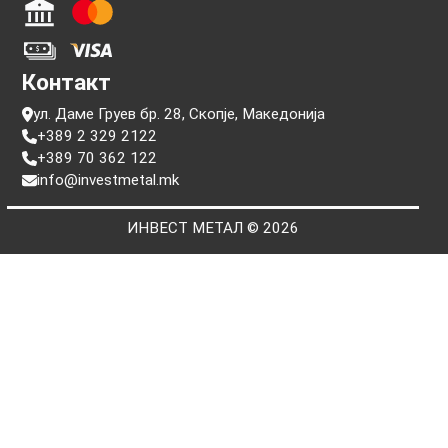
Информации
Прашања
Услови на користење
Политики за приватност
Пребарај по сериски број
Плаќање
Контакт
ул. Даме Груев бр. 28, Скопје, Македонија
+389 2 329 2122
+389 70 362 122
info@investmetal.mk
ИНВЕСТ МЕТАЛ © 2026