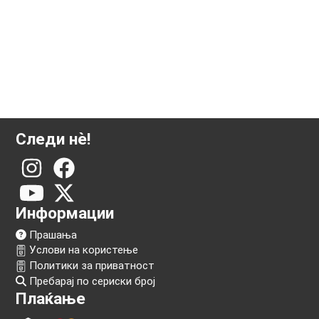
Следи нѐ!