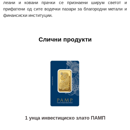
акредитирани од LBMA Good Delivery, додека п
производите од платина и паладиум се акредитирани 
LPPM Good Delivery. Производите на Valcambi се глобал
акредитирани на сите берзи за благородни метали, а нивни
леани и ковани прачки се признаени ширум светот
прифатени од сите водечки пазари за благородни метали
финансиски институции.
Слични продукти