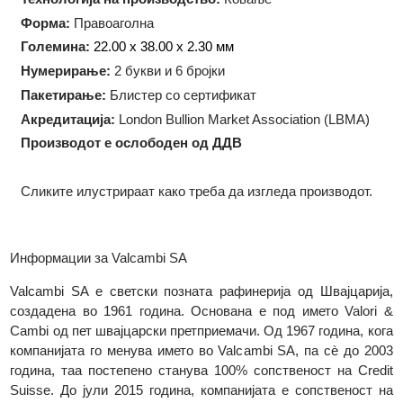
Тежина:
1 троја унца (31.10 грама)
Технологија на производство:
Ковање
Форма:
Правоаголна
Големина:
22.00 x 38.00 x 2.30 мм
Нумерирање:
2 букви и 6 бројки
Пакетирање:
Блистер со сертификат
Акредитација:
London Bullion Market Association (LBMA)
Производот е ослободен од ДДВ
Сликите илустрираат како треба да изгледа производот.
Информации за Valcambi SA
Valcambi SA е светски позната рафинерија од Швајцариј
создадена во 1961 година. Основана е под името Valori
Cambi од пет швајцарски претприемачи. Од 1967 година, ко