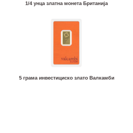
1/4 унца златна монета Британија
5 грама инвестициско злато Валкамби