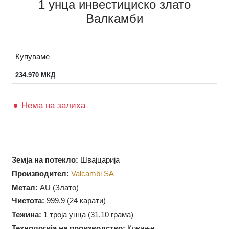
1 унца инвестициско злато
Валкамби
Купуваме
234.970
МКД
Нема на залиха
Земја на потекло:
Швајцарија
Производител:
Valcambi SA
Метал:
AU (Злато)
Чистота:
999.9 (
24 карати)