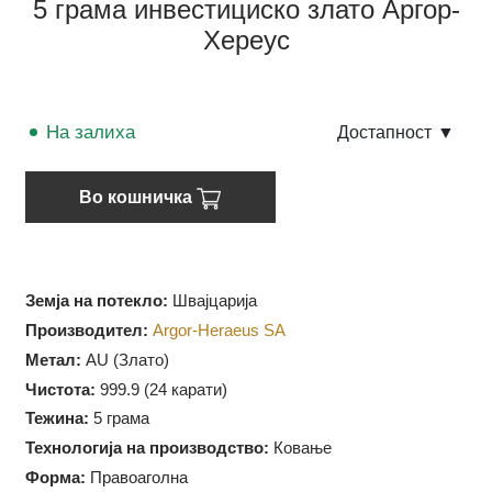
5 грама инвестициско злато Аргор-
Хереус
На залиха
Достапност
▼
Во кошничка
Земја на потекло:
Швајцарија
Производител:
Argor-Heraeus SA
Метал:
AU (Злато)
Чистота:
999.9 (
24 карати)
Тежина:
5 грама