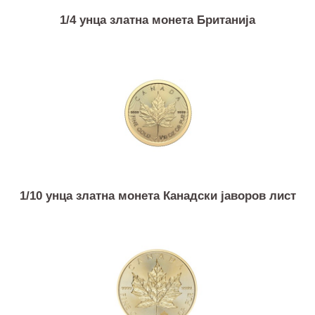
1/4 унца златна монета Британија
1/10 унца златна монета Канадски јаворов лист