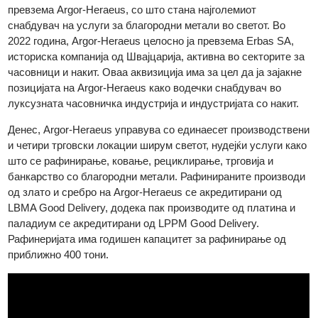
технолошка групација специјализирана за благородни
метали, стекнува удел во Argor, што доведе до формирање
на Argor-Heraeus. Во 2017 година, Heraeus целосно ја
превзема Argor-Heraeus, со што стана најголемиот
снабдувач на услуги за благородни метали во светот. Во
2022 година, Argor-Heraeus целосно ја превзема Erbas SA,
историска компанија од Швајцарија, активна во секторите з
часовници и накит. Оваа аквизиција има за цел да ја зајакне
позицијата на Argor-Heraeus како водечки снабдувач во
луксузната часовничка индустрија и индустријата со накит.
Денес, Argor-Heraeus управува со единаесет производстве
и четири трговски локации ширум светот, нудејќи услуги как
што се рафинирање, ковање, рециклирање, трговија и
банкарство со благородни метали. Рафинираните производ
од злато и сребро на Argor-Heraeus се акредитирани од
LBMA Good Delivery, додека пак производите од платина и
паладиум се акредитирани од LPPM Good Delivery.
Рафинеријата има годишен капацитет за рафинирање од
приближно 400 тони.