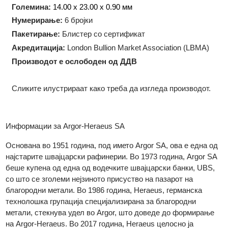
Технологија на производство:
Ковање
Форма:
Правоаголна
Големина:
14.00 x 23.00 x 0.90 мм
Нумерирање:
6 бројки
Пакетирање:
Блистер со сертификат
Акредитација:
London Bullion Market Association (LBMA)
Производот е ослободен од ДДВ
Сликите илустрираат како треба да изгледа производот.
Информации за Argor-Heraeus SA
Основана во 1951 година, под името Argor SA, ова е една о
најстарите швајцарски рафинерии. Во 1973 година, Argor S
беше купена од една од водечките швајцарски банки, UBS,
со што се зголеми нејзиното присуство на пазарот на
благородни метали. Во 1986 година, Heraeus, германска