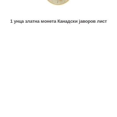
1 унца златна монета Канадски јаворов лист