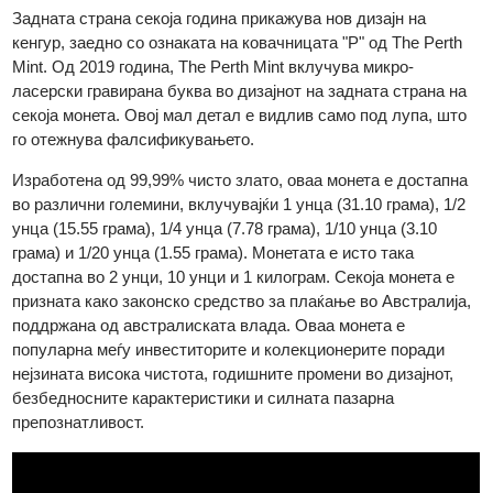
На предната страна е прикажан ликот на кралот Чарлс III
(претходно кралицата Елизабета II пред 2023 година).​
Задната страна секоја година прикажува нов дизајн на
кенгур, заедно со ознаката на ковачницата "P" од The Perth
Mint. Од 2019 година, The Perth Mint вклучува микро-
ласерски гравирана буква во дизајнот на задната страна на
секоја монета. Овој мал детал е видлив само под лупа, што
го отежнува фалсификувањето.​
Изработена од 99,99% чисто злато, оваа монета е достапна
во различни големини, вклучувајќи 1 унца (31.10 грама),
1/2
унца (15.55 грама), 1/4 унца (7.78 грама), 1/10 унца (3.10
грама) и 1/20 унца (1.55 грама). Монетата е исто така
достапна во 2 унци, 10 унци и 1 килограм. Секоја монета е
призната како законско средство за плаќање во Австралија
поддржана од австралиската влада. Оваа монета е
популарна меѓу инвеститорите и колекционерите поради
нејзината висока чистота, годишните промени во дизајнот,