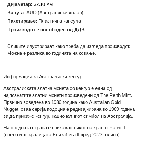
Технологија на производство:
Ковање
Форма:
Округла
Дијаметар:
32.10 мм
Валута:
AUD (Австралиски долар)
Пакетирање:
Пластична капсула
Производот е ослободен од ДДВ
Сликите илустрираат како треба да изгледа производот.
Можна е разлика во годината на ковање.
Информации за Австралиски кенгур
Австралиската златна монета со кенгур е една од
најпознатите златни монети произведени од The Perth Mint.
Првично воведена во 1986 година како Australian Gold
Nugget, оваа серија подоцна е редизајнирана во 1989 годин
за да прикаже кенгур, националниот симбол на Австралија.​