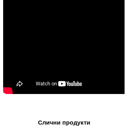
безбедносните карактеристики и силната пазарна
препознатливост.