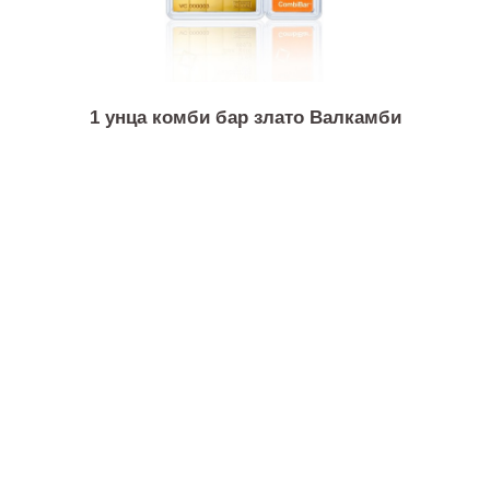
1/2 унца златна монета Австралиски кенгур / Нуг
1 унца комби бар злато Валкамби