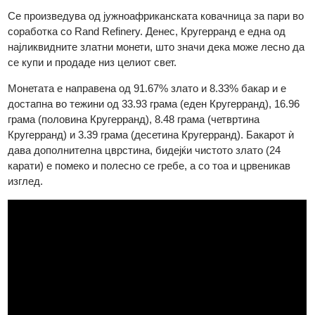
наоѓа спрингбок антилопа, националното животно на Јужна
Африка. Предната страна на монетата е дизајнирана од От
Шулц а задната од Коерт Стинберг.
Се произведува од јужноафриканската ковачница за пари в
соработка со Rand Refinery. Денес, Кругерранд е една од
најликвидните златни монети, што значи дека може лесно 
се купи и продаде низ целиот свет.
Монетата е направена од 91.67% злато и 8.33% бакар и е
достапна во тежини од 33.93 грама (еден Кругерранд), 16.9
грама (половина Кругерранд), 8.48 грама (четвртина
Кругерранд) и 3.39 грама (десетина Кругерранд). Бакарот ѝ
дава дополнителна цврстина, бидејќи чистото злато (24
карати) е помеко и полесно се гребе, а со тоа и црвеникав
изглед.