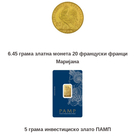
1 унца златна монета Кругерранд
6.45 грама златна монета 20 француски франци
Маријана