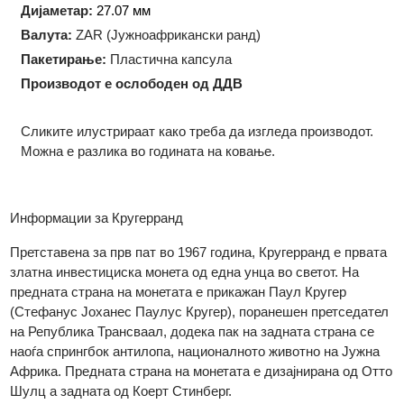
Технологија на производство:
Ковање
Форма:
Округла
Дијаметар:
27.07 мм
Валута:
ZAR (Јужноафрикански ранд)
Пакетирање:
Пластична капсула
Производот е ослободен од ДДВ
Сликите илустрираат како треба да изгледа производот.
Можна е разлика во годината на ковање.
Информации за Кругерранд
Претставена за прв пат во 1967 година, Кругерранд е прват
златна инвестициска монета од една унца во светот. На
предната страна на монетата е прикажан Паул Кругер
(Стефанус Јоханес Паулус Кругер), поранешен претседате
на Република Трансваал, додека пак на задната страна се